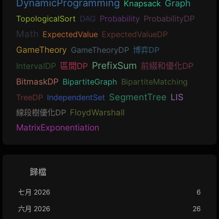
DynamicProgramming
Graph
Knapsack
TopologicalSort
DAG
Probability
ProbabilityDP
Math
ExpectedValue
ExpectedValueDP
GameTheory
GameTheoryDP
博弈DP
PrefixSum
IntervalDP
區間DP
前綴和優化DP
BitmaskDP
BipartiteGraph
BipartiteMatching
SegmentTree
LIS
TreeDP
IndependentSet
線段樹優化DP
FloydWarshall
MatrixExponentiation
歸檔
七月 2026
6
六月 2026
26