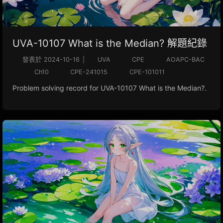
UVA-10107 What is the Median? 解題紀錄
發表於
2024-10-16
|
UVA
CPE
AOAPC-BAC
Ch10
CPE-241015
CPE-101011
Problem solving record for UVA-10107 What is the Median?.