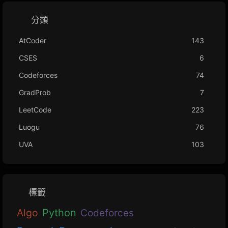
分類
AtCoder
143
CSES
6
Codeforces
74
GradProb
7
LeetCode
223
Luogu
76
UVA
103
標籤
Algo
Python
Codeforces