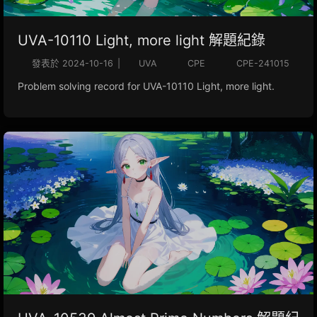
UVA-10110 Light, more light 解題紀錄
發表於
2024-10-16
|
UVA
CPE
CPE-241015
Problem solving record for UVA-10110 Light, more light.