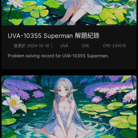
UVA-10355 Superman 解題紀錄
發表於
2024-10-16
|
UVA
CPE
CPE-241015
Problem solving record for UVA-10355 Superman.