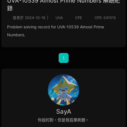
UVA-10539 Almost Prime Numbers 解題紀
錄
發表於
2024-10-16
|
UVA
CPE
CPE-241015
Problem solving record for UVA-10539 Almost Prime
Numbers.
1
SayA
你說的對，但是我孤單刷題。