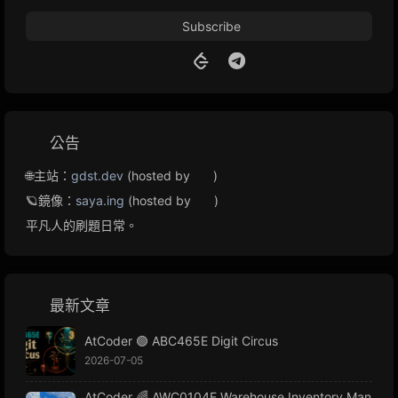
Subscribe
公告
🌐主站：
gdst.dev
(hosted by
)
🪐鏡像：
saya.ing
(hosted by
)
平凡人的刷題日常。
最新文章
AtCoder 🟢 ABC465E Digit Circus
2026-07-05
AtCoder 🌈 AWC0104E Warehouse Inventory Man