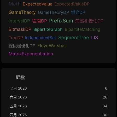
Math
ExpectedValue
ExpectedValueDP
GameTheory
GameTheoryDP
博弈DP
PrefixSum
IntervalDP
區間DP
前綴和優化DP
BitmaskDP
BipartiteGraph
BipartiteMatching
SegmentTree
LIS
TreeDP
IndependentSet
線段樹優化DP
FloydWarshall
MatrixExponentiation
歸檔
七月 2026
6
六月 2026
26
五月 2026
34
四月 2026
30