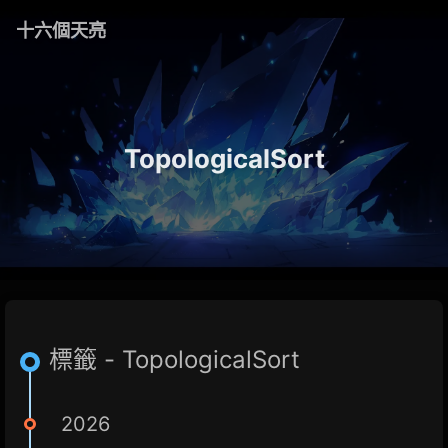
十六個天亮
TopologicalSort
標籤 - TopologicalSort
2026