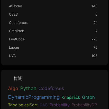
AtCoder
143
CSES
6
Codeforces
74
GradProb
7
LeetCode
223
Luogu
76
UVA
103
標籤
Algo
Python
Codeforces
DynamicProgramming
Graph
Knapsack
TopologicalSort
DAG
Probability
ProbabilityDP