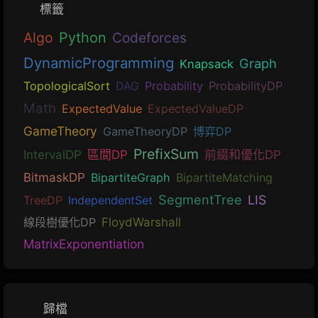
標籤
Algo
Python
Codeforces
DynamicProgramming
Graph
Knapsack
TopologicalSort
DAG
Probability
ProbabilityDP
Math
ExpectedValue
ExpectedValueDP
GameTheory
GameTheoryDP
博弈DP
PrefixSum
IntervalDP
區間DP
前綴和優化DP
BitmaskDP
BipartiteGraph
BipartiteMatching
SegmentTree
LIS
TreeDP
IndependentSet
線段樹優化DP
FloydWarshall
MatrixExponentiation
歸檔