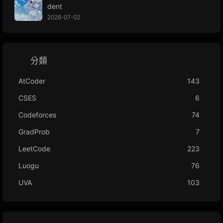
dent
2026-07-02
分類
AtCoder
143
CSES
6
Codeforces
74
GradProb
7
LeetCode
223
Luogu
76
UVA
103