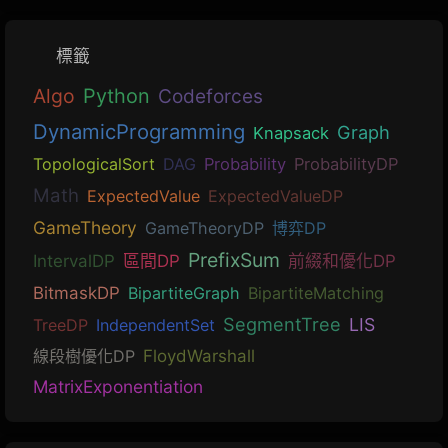
標籤
Algo
Python
Codeforces
DynamicProgramming
Graph
Knapsack
TopologicalSort
DAG
Probability
ProbabilityDP
Math
ExpectedValue
ExpectedValueDP
GameTheory
GameTheoryDP
博弈DP
PrefixSum
IntervalDP
區間DP
前綴和優化DP
BitmaskDP
BipartiteGraph
BipartiteMatching
SegmentTree
LIS
TreeDP
IndependentSet
線段樹優化DP
FloydWarshall
MatrixExponentiation