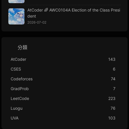
AtCoder 🌈 AWC0104A Election of the Class Presi
dent
2026-07-02
分類
AtCoder
143
CSES
6
Codeforces
74
GradProb
7
LeetCode
223
Luogu
76
UVA
103