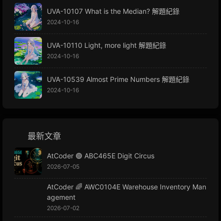
UVA-10107 What is the Median? 解題紀錄
2024-10-16
UVA-10110 Light, more light 解題紀錄
2024-10-16
UVA-10539 Almost Prime Numbers 解題紀錄
2024-10-16
最新文章
AtCoder 🟢 ABC465E Digit Circus
2026-07-05
AtCoder 🌈 AWC0104E Warehouse Inventory Man
agement
2026-07-02