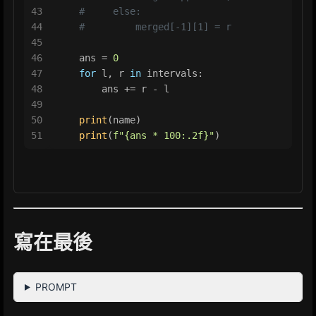
43
#     else:
44
#         merged[-1][1] = r
45
46
    ans = 
0
47
for
 l, r 
in
 intervals:
48
        ans += r - l
49
50
print
(name)
51
print
(
f"
{ans * 
100
:
.2
f}
"
)
寫在最後
PROMPT