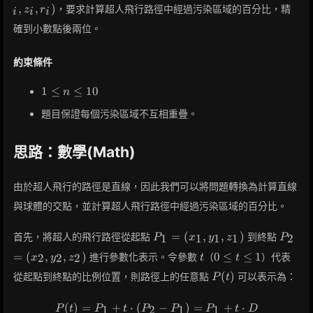
= (x_i,
,
,
)
，要求計算超人飛行路徑中經過污染區域的百分比，精
z
r
i
i
i
y_i, z_i,
r_i)
確到小數點後兩位。
約束條件
1
1
≤
≤
1
0
n
\leq
題目保證每個污染區域不互相重疊。
n
\leq
10
思路：數學(Math)
由於超人飛行的路徑是直線，因此我們可以將問題轉換為計算直線
與球體的交點，並計算超人飛行路徑中經過污染區域的百分比。
P_1
P_2
=
(
,
,
)
首先，將超人的飛行路徑從起點
到終點
1
1
1
1
2
P
x
y
z
P
=
=
t
0
=
(
,
,
)
0
≤
≤
1
進行參數化表示。令參數
（
）代表
2
2
2
x
y
z
t
t
(x_1,
(x_2,
\leq
P(t)
y_1,
y_2,
(
)
從起點到終點的比例位置，則路徑上的任意點
可以表示為：
P
t
t
z_1)
z_2)
\leq
(
)
=
+
⋅
(
P(t) = P_1 + t \cdot (P_2 - 
−
)
=
+
⋅
1
1
2
1
1
P
t
P
t
P
P
P
t
D