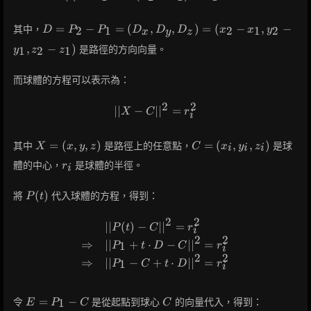
D =
=
−
=
(
,
,
)
=
(
−
,
−
其中，
2
1
2
1
2
D
P
P
D
D
D
x
x
y
x
y
z
P_2 -
,
−
)
是路徑的方向向量。
1
2
1
y
z
z
P_1
=
而球體的方程可以表示為：
(D_x,
D_y,
2
2
D_z)
∣
∣
−
∣
||X - C||^2 = r_i^2
∣
=
X
C
r
i
=
(x_2
X
C =
=
(
,
,
)
=
(
,
,
)
其中
是路徑上的任意點，
是球
X
x
y
z
C
x
y
z
i
i
i
- x_1,
=
(x_i,
r_i
y_2 -
體的中心，
是球體的半徑。
r
i
(x,
y_i,
y_1,
y,
z_i)
P(t)
z_2 -
(
)
將
代入球體的方程，得到：
P
t
z)
z_1)
2
2
∣
∣
(
)
−
∣
∣
=
\begin{aligned} &||P(t) - C||
P
t
C
r
i
2
2
⇒
∣
∣
+
⋅
−
∣
∣
=
1
P
t
D
C
r
i
2
2
⇒
∣
∣
−
+
⋅
∣
∣
=
1
P
C
t
D
r
i
E =
C
=
−
令
是從起點到球心
的向量代入，得到：
1
E
P
C
C