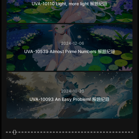
UVA-10110 Light, more light 解題紀錄
2024-12-06
UVA-10539 Almost Prime Numbers 解題紀錄
2024-10-20
UVA-10093 An Easy Problem! 解題紀錄