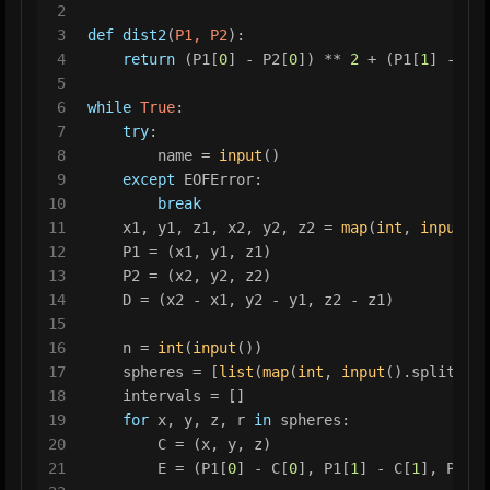
2
3
def
dist2
(
P1, P2
):
4
return
 (P1[
0
] - P2[
0
]) ** 
2
 + (P1[
1
] - P2[
5
6
while
True
:
7
try
:
8
        name = 
input
()
9
except
 EOFError:
10
break
11
    x1, y1, z1, x2, y2, z2 = 
map
(
int
, 
input
().
12
    P1 = (x1, y1, z1)
13
    P2 = (x2, y2, z2)
14
    D = (x2 - x1, y2 - y1, z2 - z1)
15
16
    n = 
int
(
input
())
17
    spheres = [
list
(
map
(
int
, 
input
().split()))
18
    intervals = []
19
for
 x, y, z, r 
in
 spheres:
20
        C = (x, y, z)
21
        E = (P1[
0
] - C[
0
], P1[
1
] - C[
1
], P1[
2
]