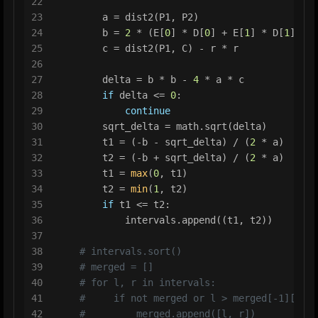
22
23
        a = dist2(P1, P2)
24
        b = 
2
 * (E[
0
] * D[
0
] + E[
1
] * D[
1
] + E
25
        c = dist2(P1, C) - r * r
26
27
        delta = b * b - 
4
 * a * c
28
if
 delta <= 
0
:
29
continue
30
        sqrt_delta = math.sqrt(delta)
31
        t1 = (-b - sqrt_delta) / (
2
 * a)
32
        t2 = (-b + sqrt_delta) / (
2
 * a)
33
        t1 = 
max
(
0
, t1)
34
        t2 = 
min
(
1
, t2)
35
if
 t1 <= t2:
36
            intervals.append((t1, t2))
37
38
# intervals.sort()
39
# merged = []
40
# for l, r in intervals:
41
#     if not merged or l > merged[-1][1]:
42
#         merged.append([l, r])