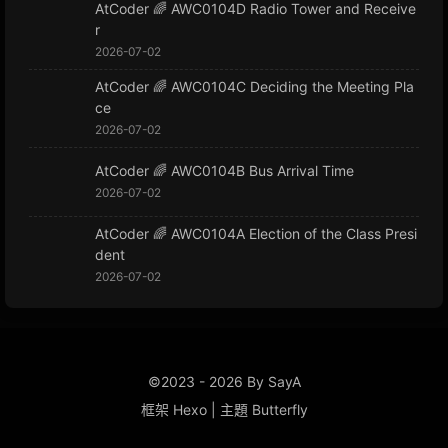
AtCoder 🌈 AWC0104D Radio Tower and Receive
r
2026-07-02
AtCoder 🌈 AWC0104C Deciding the Meeting Pla
ce
2026-07-02
AtCoder 🌈 AWC0104B Bus Arrival Time
2026-07-02
AtCoder 🌈 AWC0104A Election of the Class Presi
dent
2026-07-02
©2023 - 2026 By SayA
框架
Hexo
|
主題
Butterfly