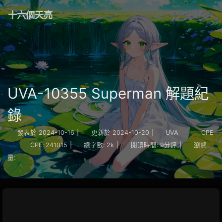
十六個天亮
UVA-10355 Superman 解題紀
錄
發表於
2024-10-16
|
更新於
2024-10-20
|
UVA
CPE
CPE-241015
|
總字數:
2k
|
閱讀時間:
9分鐘
|
瀏覽
量: