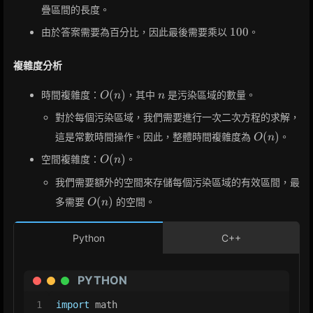
疊區間的長度。
100
1
0
0
由於答案需要為百分比，因此最後需要乘以
。
複雜度分析
O(n)
n
(
)
時間複雜度：
，其中
是污染區域的數量。
O
n
n
對於每個污染區域，我們需要進行一次二次方程的求解，
O(n)
(
)
這是常數時間操作。因此，整體時間複雜度為
。
O
n
O(n)
(
)
空間複雜度：
。
O
n
我們需要額外的空間來存儲每個污染區域的有效區間，最
O(n)
(
)
多需要
的空間。
O
n
Python
C++
PYTHON
1
import
 math