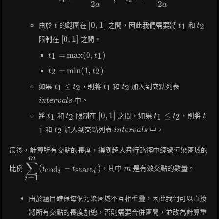
1
2
2
2
a
a
t
[0,
t_1
t_2
[
0
,
1
]
由於
的範圍在
之間，因此我們需要將
和
1
2
t
t
t
1]
[0,
[
0
,
1
]
限制在
之間。
1]
t_1 =
=
max
(
0
,
)
1
1
t
t
\max(0,
t_2 =
=
min
(
1
,
)
2
2
t
t
t_1)
\min(1,
t_1
t_1
t_2
intervals
≤
如果
，則將
和
加入到交點列表
1
2
1
2
t
t
t
t
t_2)
\leq
中。
i
n
t
e
r
v
a
l
s
t_2
t_1
t_2
[0,
t_1
t_1
[
0
,
1
]
≤
將
和
限制在
之間，如果
，則將
1
2
1
2
t
t
t
t
t
1]
\leq
t_2
intervals
和
加入到交點列表
中。
1
2
t
i
n
t
e
r
v
a
l
s
t_2
最後，計算所有交點的長度，得到超人飛行路徑中經過污染區域的
m
\displaystyle\sum_{i=1}^{m}
m
∑
(
−
)
比例
，其中
是有效交點的數量。
end
start
t
t
m
(t_{\text{end}_i} -
i
i
=
1
i
t_{\text{start}_i})
由於題目確保每個污染區域不互相重疊，因此我們可以直接
將所有交點的長度加總，否則需要合併區間，並改為計算重