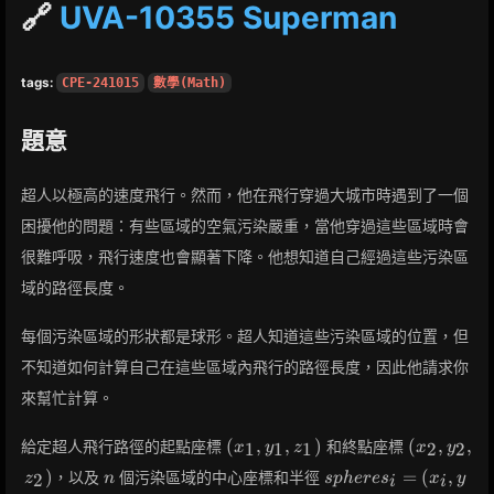
🔗
UVA-10355 Superman
tags:
CPE-241015
數學(Math)
題意
超人以極高的速度飛行。然而，他在飛行穿過大城市時遇到了一個
困擾他的問題：有些區域的空氣污染嚴重，當他穿過這些區域時會
很難呼吸，飛行速度也會顯著下降。他想知道自己經過這些污染區
域的路徑長度。
每個污染區域的形狀都是球形。超人知道這些污染區域的位置，但
不知道如何計算自己在這些區域內飛行的路徑長度，因此他請求你
來幫忙計算。
(x_1,
(x_2,
(
,
,
)
(
,
,
給定超人飛行路徑的起點座標
和終點座標
1
1
1
2
2
x
y
z
x
y
y_1,
y_2,
n
spheres_i
)
=
(
,
，以及
個污染區域的中心座標和半徑
2
z
n
s
p
h
e
r
e
s
x
y
i
i
z_1)
z_2)