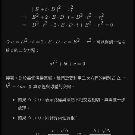
P_1
- C
2
2
∣
∣
+
⋅
∣
∣
=
\begin{aligned} &||E + t \cd
E
t
D
r
i
2
2
2
2
⇒
+
2
⋅
⋅
⋅
+
⋅
=
E
E
D
t
D
t
r
i
2
2
2
2
⇒
⋅
+
2
⋅
⋅
⋅
+
−
=
0
D
t
E
D
t
E
r
2
2
2
a =
b = 2
c =
=
=
2
⋅
⋅
=
−
令
，
，
，可以得到一個關
a
D
b
E
D
c
E
r
D^2
\cdot
E^2
t
於
的二次方程：
t
E
-
\cdot
r^2
2
+
a t^2 + b t + c = 0
+
=
0
D
a
t
b
t
c
\Delta
Δ
=
接著，對於每個污染區域，我們需要利用二次方程的判別式
= b^2
2
−
4
，計算路徑與球體的交點。
b
a
c
- 4ac
\Delta
Δ
≤
0
如果
，表示路徑與球體不相交或相切，無需進一步
\leq 0
處理。
\Delta
Δ
>
0
如果
，則計算兩個實根：
> 0
t_1 = \frac{-b - \sqrt{\D
−
−
Δ
−
+
Δ
b
b
=
,
=
t
t