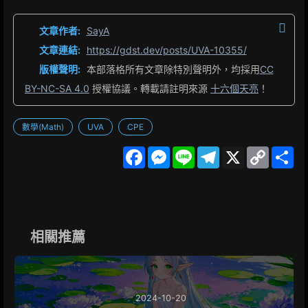
文章作者:
SayA
文章連結:
https://gdst.dev/posts/UVA-10355/
版權聲明:
本部落格所有文章除特別聲明外，均採用
CC
BY-NC-SA 4.0
授權協議。轉載請註明來源
十六個天亮
！
數學(Math)
UVA
CPE
F
M
L
T
X
C
S
a
e
i
e
o
h
c
s
n
l
p
a
e
s
e
e
y
r
b
e
g
L
e
o
n
r
i
o
g
a
n
k
e
m
k
相關推薦
r
2024-10-20