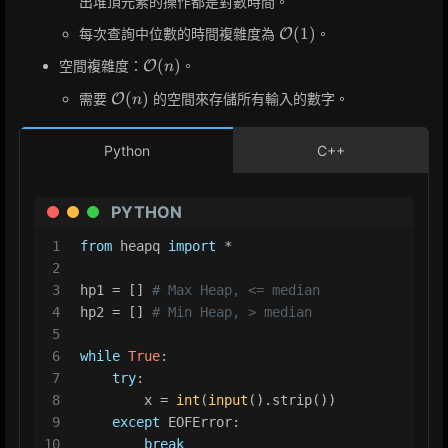
出堆頂元素的操作都是對數時間。
\mathcal{O}
(
1
)
每次查詢中位數的時間複雜度為
。
O
(1)
\mathcal{O}
(
)
空間複雜度：
。
O
n
(n)
\mathcal{O}
(
)
需要
的空間來存儲所有輸入的數字。
O
n
(n)
Python
C++
PYTHON
1
from
 heapq 
import
 *
2
3
hp1 = [] 
# Max Heap, <= median
4
hp2 = [] 
# Min Heap, > median
5
6
while
True
:
7
try
:
8
        x = 
int
(
input
().strip())
9
except
 EOFError:
10
break