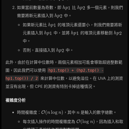
hp_1
hp_2
如果當前數量為奇數，即
比
多一個元素，則我們
1
2
h
p
h
p
hp_2
需要將新元素插入到
中。
2
h
p
hp_1
如果新元素比
的堆頂元素還要小，則我們需要將新
1
h
p
hp_1
hp_1
hp_2
元素插入到
中，並將
的堆頂元素移動到
1
1
2
h
p
h
p
h
p
中。
hp_2
否則，直接插入到
中。
2
h
p
此外，由於在計算中位數時，兩個元素相加可能會導致超過整數範
圍，因此我們可以使用
hp1.top() + (hp2.top() -
來計算中位數，以避免溢位。在 UVA 上的測資
hp1.top()) / 2
並沒有出現，但 CPE 的測資有特別卡掉這種情況。
複雜度分析
\mathcal{O}
n
(
lo
g
)
時間複雜度：
，其中
是輸入的數字總數。
O
n
n
n
(n \log n)
\mathcal{O}
(
lo
g
)
每次插入操作的時間複雜度為
，因為插入和取
O
n
(\log n)