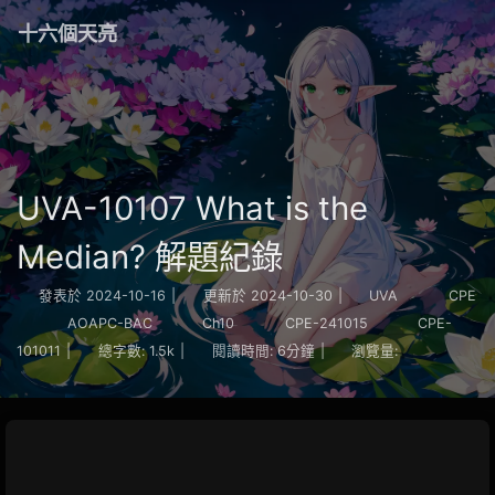
十六個天亮
UVA-10107 What is the
Median? 解題紀錄
發表於
2024-10-16
|
更新於
2024-10-30
|
UVA
CPE
AOAPC-BAC
Ch10
CPE-241015
CPE-
101011
|
總字數:
1.5k
|
閱讀時間:
6分鐘
|
瀏覽量: