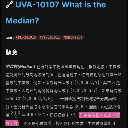
🔗
UVA-10107 What is the
Median?
tags:
CPE-241015
CPE-101011
堆積(Heap)
題意
中位數(Median)
在統計學中扮演著重要角色。根據定義，中位數
是能將陣列分為兩等份的值。在這道題中，你需要動態地計算一些
[1,
3
[
1
,
3
,
6
,
2
,
7
]
3
整數的中位數。例如，假設有五個數字
，其中
是
3,
[1,
[6,
[
1
,
2
]
[
6
,
7
]
中位數，因為它的兩側各有兩個數字
和
。如果有偶數
6,
2]
7]
[1,
2,
[
1
,
3
,
6
,
2
,
7
,
8
]
個值（如
），一個值無法將陣列完全分成兩部
3,
7]
[3,
[
3
,
6
]
分，因此我們會取中間兩個值的平均數
。因此，中位數將會
6,
6]
3
+
6
\frac{3+6}
2,
=
4
.
5
是
。然而，在這道題中，你
只需要輸出中位數的整
2
{2} = 4.5
7,
4
4
數部分
，而不是小數部分。按照題目的要求，中位數應輸出
。
8]