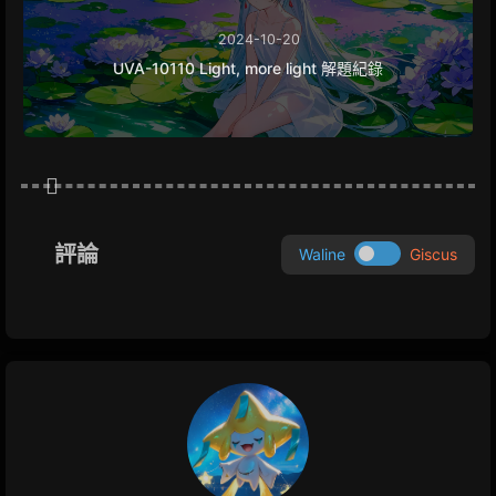
2024-10-20
UVA-10110 Light, more light 解題紀錄
評論
Waline
Giscus