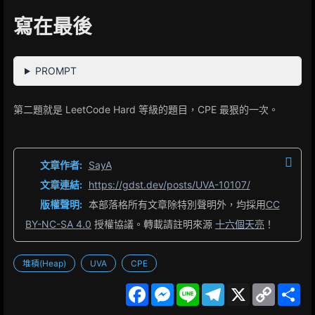
寫在最後
PROMPT
第二題就是 LeetCode Hard 等級的題目，CPE 最狠的一次。
文章作者:
SayA
文章連結:
https://gdst.dev/posts/UVA-10107/
版權聲明:
本部落格所有文章除特別聲明外，均採用
CC
BY-NC-SA 4.0
授權協議。轉載請註明來源
十六個天亮
！
堆積(Heap)
UVA
CPE
F
M
L
T
X
C
S
a
e
i
e
o
h
c
s
n
l
p
a