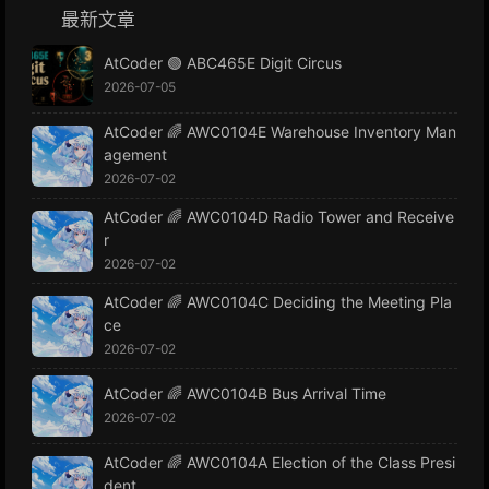
最新文章
AtCoder 🟢 ABC465E Digit Circus
2026-07-05
AtCoder 🌈 AWC0104E Warehouse Inventory Man
agement
2026-07-02
AtCoder 🌈 AWC0104D Radio Tower and Receive
r
2026-07-02
AtCoder 🌈 AWC0104C Deciding the Meeting Pla
ce
2026-07-02
AtCoder 🌈 AWC0104B Bus Arrival Time
2026-07-02
AtCoder 🌈 AWC0104A Election of the Class Presi
dent