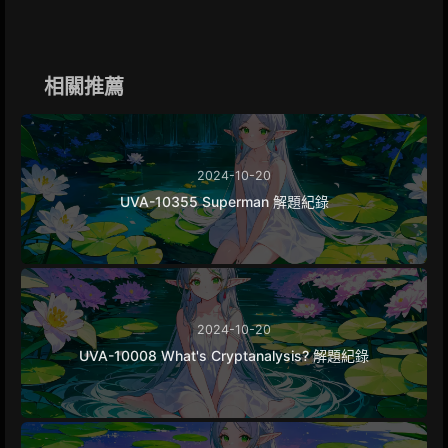
e
s
e
e
y
r
b
e
g
L
e
o
n
r
i
o
g
a
n
k
e
m
k
相關推薦
r
2024-10-20
UVA-10355 Superman 解題紀錄
2024-10-20
UVA-10008 What's Cryptanalysis? 解題紀錄