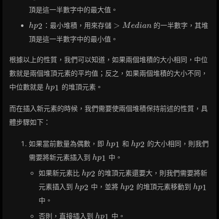
{Median}
頂是這一半數字中的最大值。
hp_2
>
>
：最小堆積，用來存儲
的一半數字，其堆
2
h
p
M
e
d
i
a
n
{Median}
頂是這一半數字中的最小值。
根據以上的性質，我們可以知道，如果兩個堆積的大小相同，中位
數就是兩個堆頂元素的平均值；反之，如果兩個堆積的大小不同，
hp_1
中位數就是
的堆頂元素。
1
h
p
而在插入新元素的時候，我們需要使兩個堆積保持前述的性質，具
體步驟如下：
hp_1
hp_2
如果當前數量為偶數，即
和
的大小相同，則我們
1
2
h
p
h
p
hp_1
需要將新元素插入到
中。
1
h
p
hp_2
如果新元素比
的堆頂元素還要大，則我們需要將新
2
h
p
hp_2
hp_2
hp_1
元素插入到
中，並將
的堆頂元素移動到
2
2
1
h
p
h
p
h
p
中。
hp_1
否則，直接插入到
中。
1
h
p