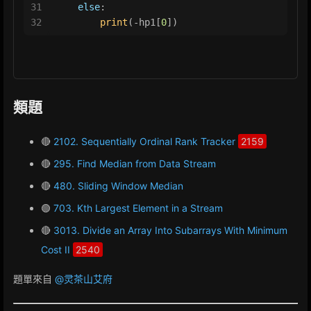
31
else
:
32
print
(-hp1[
0
])
類題
🔴
2102. Sequentially Ordinal Rank Tracker
2159
🔴
295. Find Median from Data Stream
🔴
480. Sliding Window Median
🟢
703. Kth Largest Element in a Stream
🔴
3013. Divide an Array Into Subarrays With Minimum
Cost II
2540
題單來自
@灵茶山艾府