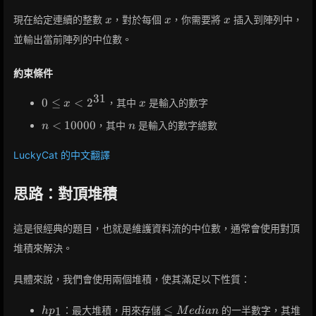
x
x
x
現在給定連續的整數
，對於每個
，你需要將
插入到陣列中，
x
x
x
並輸出當前陣列的中位數。
約束條件
3
1
0 \leq
x
0
≤
<
2
，其中
是輸入的數字
x
x
x <
n <
n
<
1
0
0
0
0
，其中
是輸入的數字總數
n
n
2^{31}
10000
LuckyCat 的中文翻譯
思路：對頂堆積
這是很經典的題目，也就是維護資料流的中位數，通常會使用對頂
堆積來解決。
具體來說，我們會使用兩個堆積，使其滿足以下性質：
hp_1
\leq
≤
：最大堆積，用來存儲
的一半數字，其堆
1
h
p
M
e
d
i
a
n