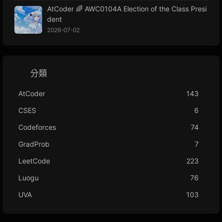
AtCoder 🌈 AWC0104A Election of the Class Presi
dent
2026-07-02
分類
AtCoder
143
CSES
6
Codeforces
74
GradProb
7
LeetCode
223
Luogu
76
UVA
103