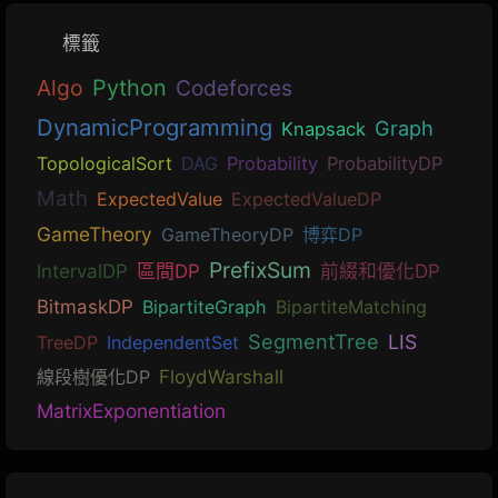
標籤
Algo
Python
Codeforces
DynamicProgramming
Graph
Knapsack
TopologicalSort
DAG
Probability
ProbabilityDP
Math
ExpectedValue
ExpectedValueDP
GameTheory
GameTheoryDP
博弈DP
PrefixSum
IntervalDP
區間DP
前綴和優化DP
BitmaskDP
BipartiteGraph
BipartiteMatching
SegmentTree
LIS
TreeDP
IndependentSet
線段樹優化DP
FloydWarshall
MatrixExponentiation