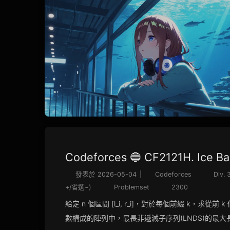
Codeforces 🔵 CF2121H. Ice B
發表於
2026-05-04
|
Codeforces
Div. 
+/省選−)
Problemset
2300
給定 n 個區間 [l_i, r_i]，對於每個前綴 k，求從前
數構成的陣列中，最長非遞減子序列(LNDS)的最大