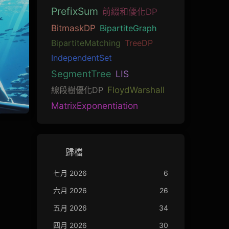
PrefixSum
前綴和優化DP
BitmaskDP
BipartiteGraph
BipartiteMatching
TreeDP
IndependentSet
SegmentTree
LIS
線段樹優化DP
FloydWarshall
MatrixExponentiation
歸檔
七月 2026
6
六月 2026
26
五月 2026
34
四月 2026
30