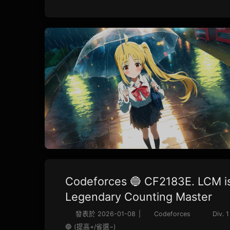
Codeforces 🔵 CF2183E. LCM i
Legendary Counting Master
發表於
2026-01-08
|
Codeforces
Div. 1
🔵 (提高+/省選−)