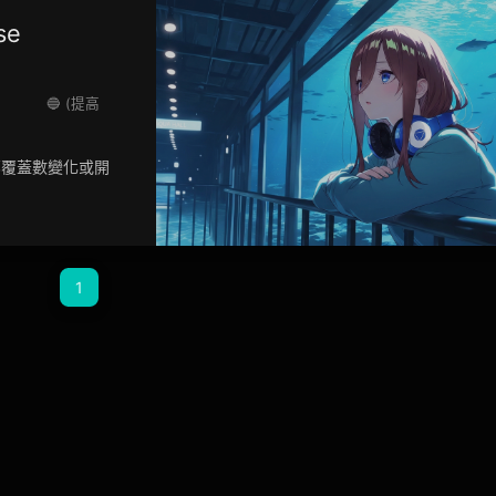
se
🔵 (提高
鄰覆蓋數變化或開
1