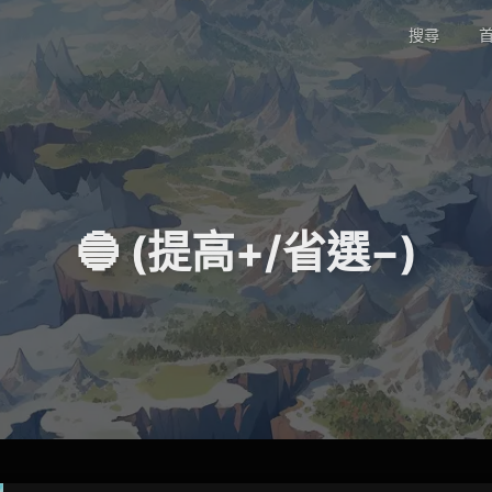
搜尋
首
🔵 (提高+/省選−)