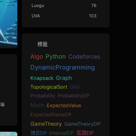
Luogu
76
UVA
103
標籤
Algo
Python
Codeforces
DynamicProgramming
Graph
Knapsack
TopologicalSort
DAG
Probability
ProbabilityDP
右端
Math
ExpectedValue
ExpectedValueDP
GameTheory
GameTheoryDP
博弈DP
IntervalDP
區間DP