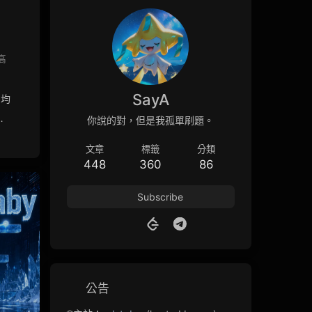
提高
SayA
和均
你說的對，但是我孤單刷題。
文章
標籤
分類
448
360
86
Subscribe
公告