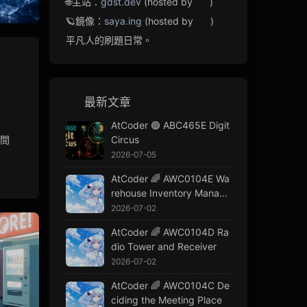
🌐主站：
gdst.dev
(hosted by
)
🪐鏡像：
saya.ing
(hosted by
)
平凡人的刷題日常。
最新文章
AtCoder 🟢 ABC465E Digit
區間
Circus
2026-07-05
AtCoder 🌈 AWC0104E Wa
rehouse Inventory Manage
ment
2026-07-02
AtCoder 🌈 AWC0104D Ra
dio Tower and Receiver
2026-07-02
AtCoder 🌈 AWC0104C De
ciding the Meeting Place