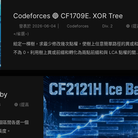
Codeforces 🔵 CF1709E. XOR Tree
發表於
2026-06-04
|
Codeforces
Div. 2
🔵 (
+/省選−)
給定一棵樹，求最少修改幾次點權，使樹上任意簡單路徑的異或
不為 0。利用樹上異或前綴和轉化為兩點前綴和與 LCA 點權的關
係，使用自底向上以貪心策略與樹上啟發式合併解決。
aby
3
🔵 (提高
 k 個區間各選一個
長度。