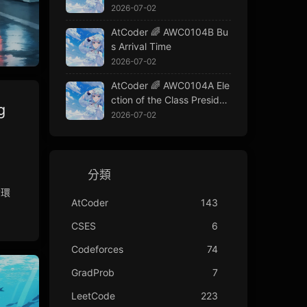
2026-07-02
AtCoder 🌈 AWC0104B Bu
s Arrival Time
2026-07-02
AtCoder 🌈 AWC0104A Ele
ction of the Class Presiden
g
t
2026-07-02
分類
循環
AtCoder
143
CSES
6
Codeforces
74
GradProb
7
LeetCode
223