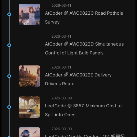
2026-03-11
AtCoder 🌈 AWC0022C Road Pothole
Survey
2026-03-11
AtCoder 🌈 AWC0022D Simultaneous
Control of Light Bulb Panels
2026-03-11
AtCoder 🌈 AWC0022E Delivery
Driver's Route
2026-03-09
LeetCode 🟡 3857. Minimum Cost to
Split into Ones
2026-03-09
LeetCode Weekly Contest 491 解題紀