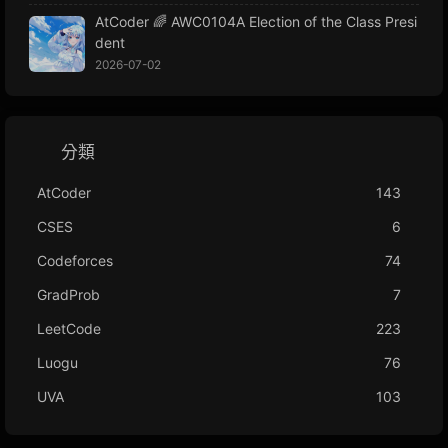
AtCoder 🌈 AWC0104A Election of the Class Presi
dent
2026-07-02
分類
AtCoder
143
CSES
6
Codeforces
74
GradProb
7
LeetCode
223
Luogu
76
UVA
103