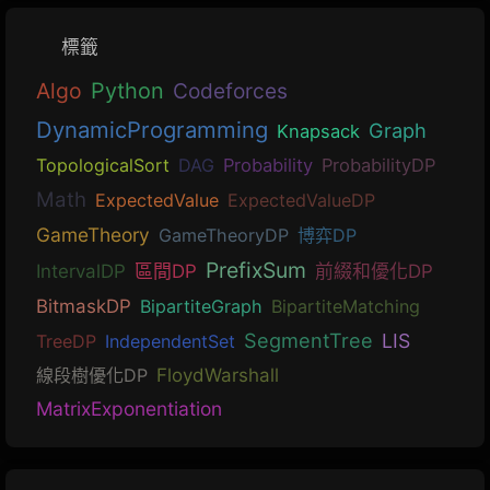
標籤
Algo
Python
Codeforces
DynamicProgramming
Graph
Knapsack
TopologicalSort
DAG
Probability
ProbabilityDP
Math
ExpectedValue
ExpectedValueDP
GameTheory
GameTheoryDP
博弈DP
PrefixSum
IntervalDP
區間DP
前綴和優化DP
BitmaskDP
BipartiteGraph
BipartiteMatching
SegmentTree
LIS
TreeDP
IndependentSet
線段樹優化DP
FloydWarshall
MatrixExponentiation