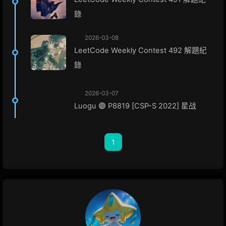
錄
2026-03-08
LeetCode Weekly Contest 492 解題紀
錄
2026-03-07
Luogu 🟣 P8819 [CSP-S 2022] 星战
1