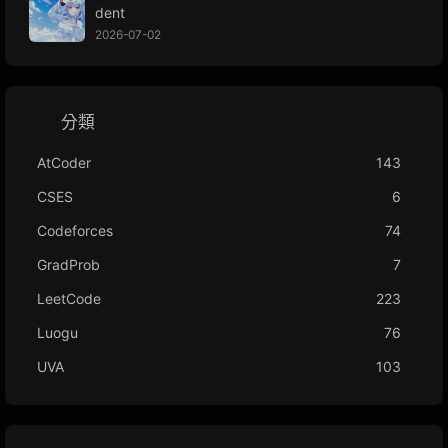
dent
2026-07-02
分類
AtCoder
143
CSES
6
Codeforces
74
GradProb
7
LeetCode
223
Luogu
76
UVA
103