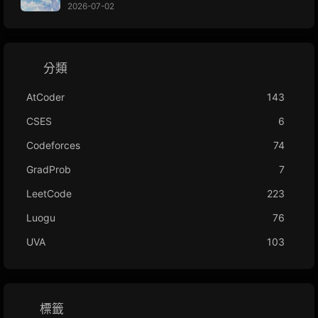
2026-07-02
分類
AtCoder
143
CSES
6
Codeforces
74
GradProb
7
LeetCode
223
Luogu
76
UVA
103
標籤