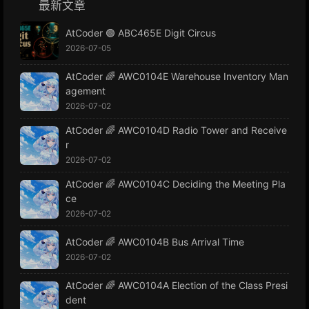
最新文章
AtCoder 🟢 ABC465E Digit Circus
2026-07-05
AtCoder 🌈 AWC0104E Warehouse Inventory Man
agement
2026-07-02
AtCoder 🌈 AWC0104D Radio Tower and Receive
r
2026-07-02
AtCoder 🌈 AWC0104C Deciding the Meeting Pla
ce
2026-07-02
AtCoder 🌈 AWC0104B Bus Arrival Time
2026-07-02
AtCoder 🌈 AWC0104A Election of the Class Presi
dent