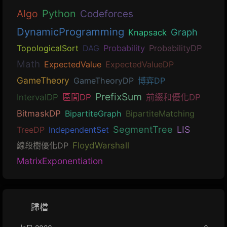
Algo
Python
Codeforces
DynamicProgramming
Graph
Knapsack
TopologicalSort
DAG
Probability
ProbabilityDP
Math
ExpectedValue
ExpectedValueDP
GameTheory
GameTheoryDP
博弈DP
PrefixSum
IntervalDP
區間DP
前綴和優化DP
BitmaskDP
BipartiteGraph
BipartiteMatching
SegmentTree
LIS
TreeDP
IndependentSet
線段樹優化DP
FloydWarshall
MatrixExponentiation
歸檔