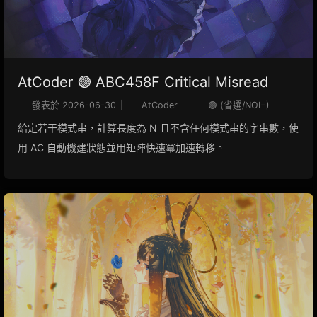
AtCoder 🟣 ABC458F Critical Misread
發表於
2026-06-30
|
AtCoder
🟣 (省選/NOI−)
給定若干模式串，計算長度為 N 且不含任何模式串的字串數，使
用 AC 自動機建狀態並用矩陣快速冪加速轉移。