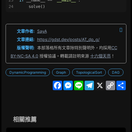
24
    solve()
文章作者:
SayA
文章連結:
https://gdst.dev/posts/AT_dp_g/
版權聲明:
本部落格所有文章除特別聲明外，均採用
CC
BY-NC-SA 4.0
授權協議。轉載請註明來源
十六個天亮
！
DynamicProgramming
Graph
TopologicalSort
DAG
F
M
L
T
X
C
S
a
e
i
e
o
h
c
s
n
l
p
a
e
s
e
e
y
r
b
e
g
L
e
o
n
r
i
o
g
a
n
k
e
m
k
相關推薦
r