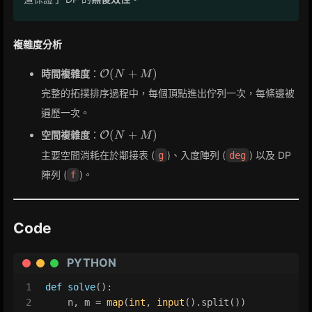
複雜度分析
\mathcal{O}
(
+
)
時間複雜度
：
O
N
M
(N + M)
完整的拓撲排序過程中，每個頂點進出佇列一次，每條邊被
遍歷一次。
\mathcal{O}
(
+
)
空間複雜度
：
O
N
M
(N + M)
主要空間消耗在於鄰接表 (
)、入度陣列 (
) 以及 DP
g
deg
陣列 (
)。
f
Code
PYTHON
1
def
solve
():
2
    n, m = 
map
(
int
, 
input
().split())