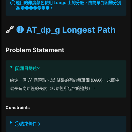
題目的難度顏色使用 Luogu 上的分級，由簡單到困難分別
為 🔴🟠🟡🟢🔵🟣⚫。
🔗
🟡 AT_dp_g Longest Path
Problem Statement
題目簡述
N
M
給定一個
個頂點、
條邊的
有向無環圖 (DAG)
，求圖中
N
M
最長有向路徑的長度（即路徑所包含的邊數）。
Constraints
約束條件