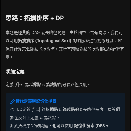
思路：拓撲排序 + DP
本題是經典的 DAG 最長路徑問題。由於圖中不含有向環，我們可
以利用
拓撲排序 (Topological Sort)
的順序來進行動態規劃，確
保在計算某個節點的狀態時，其所有前驅節點的狀態都已經計算完
畢。
狀態定義
f[u]
u
[
]
定義
為
以節點
為終點
的最長路徑長度。
f
u
u
替代定義與記憶化搜索
f[u]
u
[
]
也可以定義
為
以節點
為起點
的最長路徑長度，這等價
f
u
u
u
於在反圖上定義
為終點。
u
對於拓樸序DP的問題，也可以使用
記憶化搜索 (DFS +