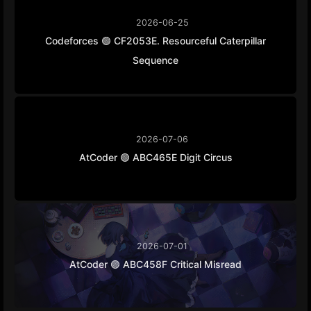
2026-06-25
Codeforces 🟢 CF2053E. Resourceful Caterpillar
Sequence
2026-07-06
AtCoder 🟢 ABC465E Digit Circus
2026-07-01
AtCoder 🟣 ABC458F Critical Misread