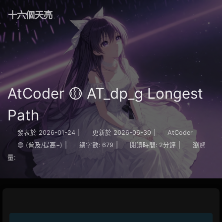
十六個天亮
AtCoder 🟡 AT_dp_g Longest
Path
發表於
2026-01-24
|
更新於
2026-06-30
|
AtCoder
🟡 (普及/提高−)
|
總字數:
679
|
閱讀時間:
2分鐘
|
瀏覽
量: