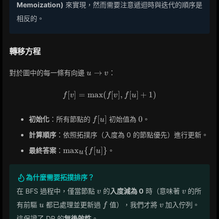
Memoization)
來實現，然而需要注意遞迴時與迭代的順序是
相反的。
轉移方程
u
→
對於圖中的每一條有向邊
：
u
v
\to
v
[
]
=
max
(
f[v] = \max(f[v], f[u] + 1)
[
]
,
[
]
+
1
)
f
v
f
v
f
u
f[u]
0
[
]
0
初始化
：所有節點的
初始值為
。
f
u
計算順序
：依照拓撲序（入度為 0 的節點優先）進行更新。
\max_{u}
max
{
[
]
}
最終答案
：
。
f
u
u
\{ f[u] \}
為什麼需要拓撲排序？
v
v
在 BFS 過程中，僅當節點
的
入度減為 0
時（意味著
的所
v
v
u
f
v
有前驅
都已處理並更新過
值），我們才將
加入佇列。
u
f
v
這保證了 DP 的
無後效性
。