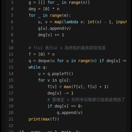
3
    g = [[] 
for
 _ 
in
range
(n)]
4
    deg = [
0
] * n
5
for
 _ 
in
range
(m):
6
        u, v = 
map
(
lambda
 x: 
int
(x) - 
1
, 
input
(
7
        g[u].append(v)
8
        deg[v] += 
1
9
10
# f[u] 表示以 u 為終點的最長路徑長度
11
    f = [
0
] * n
12
    q = deque(u 
for
 u 
in
range
(n) 
if
 deg[u] == 
13
while
 q:
14
        u = q.popleft()
15
for
 v 
in
 g[u]:
16
            f[v] = 
max
(f[v], f[u] + 
1
)
17
            deg[v] -= 
1
18
# 要確定 v 的所有前驅都已經被處理過了
19
if
 deg[v] == 
0
:
20
                q.append(v)
21
print
(
max
(f))
22
23
if
 __name__ == 
"__main__"
: