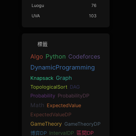
Luogu
76
UVA
103
標籤
Algo
Python
Codeforces
DynamicProgramming
Graph
Knapsack
TopologicalSort
DAG
Probability
ProbabilityDP
Math
ExpectedValue
ExpectedValueDP
GameTheory
GameTheoryDP
博弈DP
IntervalDP
區間DP