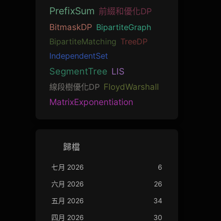
PrefixSum
前綴和優化DP
BitmaskDP
BipartiteGraph
BipartiteMatching
TreeDP
IndependentSet
SegmentTree
LIS
線段樹優化DP
FloydWarshall
MatrixExponentiation
歸檔
七月 2026
6
六月 2026
26
五月 2026
34
四月 2026
30