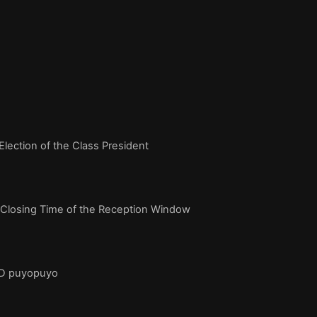
ection of the Class President
losing Time of the Reception Window
1D puyopuyo