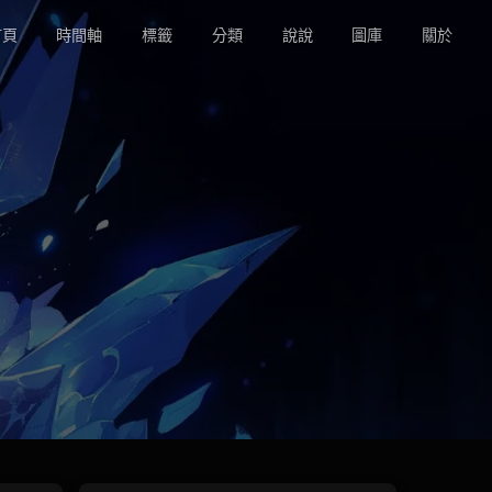
頁
時間軸
標籤
分類
說說
圖庫
關於