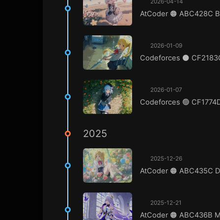
2026-04-14
AtCoder 🟠 ABC428C Br
2026-01-09
Codeforces ⚫ CF2183G.
2026-01-07
Codeforces 🟢 CF1774
2025
2025-12-26
AtCoder 🟠 ABC435C 
2025-12-21
AtCoder 🟠 ABC436B M