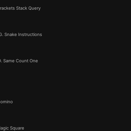
ackets Stack Query
 Snake Instructions
D. Same Count One
Domino
agic Square