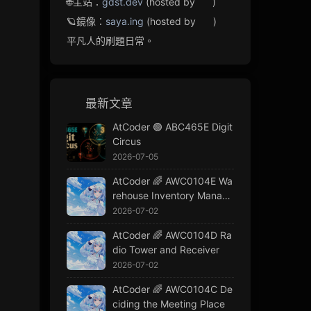
🌐主站：
gdst.dev
(hosted by
)
🪐鏡像：
saya.ing
(hosted by
)
平凡人的刷題日常。
最新文章
AtCoder 🟢 ABC465E Digit
Circus
2026-07-05
AtCoder 🌈 AWC0104E Wa
rehouse Inventory Manage
ment
2026-07-02
AtCoder 🌈 AWC0104D Ra
dio Tower and Receiver
2026-07-02
AtCoder 🌈 AWC0104C De
ciding the Meeting Place