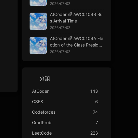
2026-07-02
AtCoder 🌈 AWC0104B Bu
s Arrival Time
2026-07-02
AtCoder 🌈 AWC0104A Ele
ction of the Class Presiden
t
2026-07-02
分類
AtCoder
143
CSES
6
Codeforces
74
GradProb
7
LeetCode
223