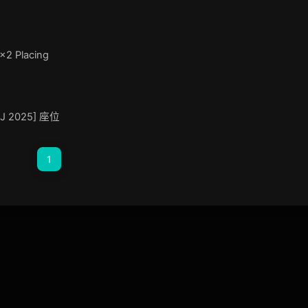
x2 Placing
-J 2025] 座位
1