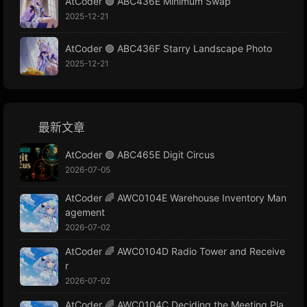
AtCoder 🟢 ABC436E Minimum Swap
2025-12-21
AtCoder 🟢 ABC436F Starry Landscape Photo
2025-12-21
最新文章
AtCoder 🟢 ABC465E Digit Circus
2026-07-05
AtCoder 🌈 AWC0104E Warehouse Inventory Man
agement
2026-07-02
AtCoder 🌈 AWC0104D Radio Tower and Receive
r
2026-07-02
AtCoder 🌈 AWC0104C Deciding the Meeting Pla