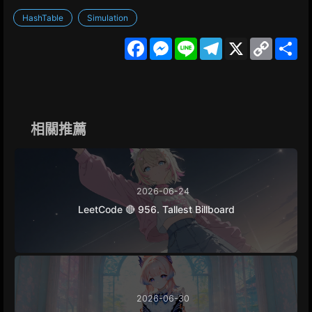
HashTable
Simulation
F
M
L
T
X
C
S
a
e
i
e
o
h
c
s
n
l
p
a
e
s
e
e
y
r
b
e
g
L
e
o
n
r
i
o
g
a
n
k
e
m
k
相關推薦
r
2026-06-24
LeetCode 🔴 956. Tallest Billboard
2026-06-30