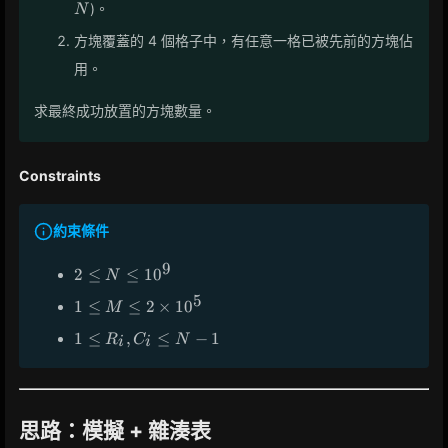
)。
N
C_i+1)
>
>
N
N
方塊覆蓋的 4 個格子中，有任意一格已被先前的方塊佔
用。
求最終成功放置的方塊數量。
Constraints
約束條件
9
2 \le
2
≤
≤
1
0
N
N
5
1 \le
1
≤
≤
2
×
1
0
M
\le
M \le
10^9
1
1
≤
,
≤
−
1
R
C
N
2
i
i
\le
\times
R_i,
10^5
C_i
\le
思路：模擬 + 雜湊表
N -