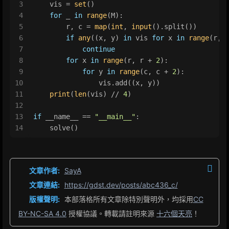
3
    vis = 
set
()
4
for
 _ 
in
range
(M):
5
        r, c = 
map
(
int
, 
input
().split())
6
if
any
((x, y) 
in
 vis 
for
 x 
in
range
(r, 
7
continue
8
for
 x 
in
range
(r, r + 
2
):
9
for
 y 
in
range
(c, c + 
2
):
10
                vis.add((x, y))
11
print
(
len
(vis) // 
4
)
12
13
if
 __name__ == 
"__main__"
:
14
    solve()
文章作者:
SayA
文章連結:
https://gdst.dev/posts/abc436_c/
版權聲明:
本部落格所有文章除特別聲明外，均採用
CC
BY-NC-SA 4.0
授權協議。轉載請註明來源
十六個天亮
！