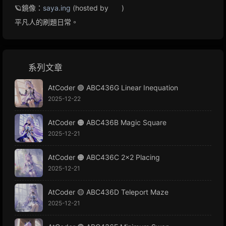
🪐鏡像：
saya.ing
(hosted by
)
平凡人的刷題日常。
系列文章
AtCoder 🟣 ABC436G Linear Inequation
2025-12-22
AtCoder 🟠 ABC436B Magic Square
2025-12-21
AtCoder 🟠 ABC436C 2x2 Placing
2025-12-21
AtCoder 🟡 ABC436D Teleport Maze
2025-12-21