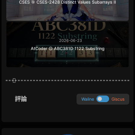
CSES 🎯 CSES-2428 Distinct Values Subarrays II
2026-06-23
AtCoder 🟡 ABC381D 1122 Substring
評論
Waline
Giscus