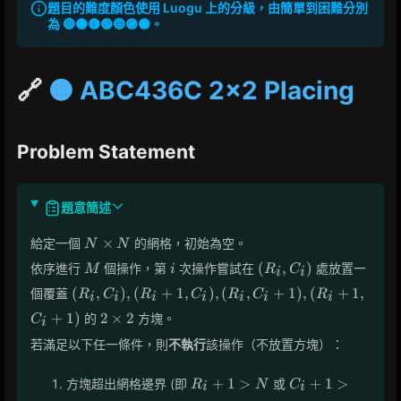
題目的難度顏色使用 Luogu 上的分級，由簡單到困難分別
為 🔴🟠🟡🟢🔵🟣⚫。
🔗
🟠 ABC436C 2x2 Placing
Problem Statement
題意簡述
N
×
給定一個
的網格，初始為空。
N
N
\times
M
i
(R_i,
(
,
)
依序進行
個操作，第
次操作嘗試在
處放置一
M
i
R
C
i
i
N
C_i)
(R_i,
(
,
)
,
(
+
1
,
)
,
(
,
+
1
)
,
(
+
1
,
個覆蓋
R
C
R
C
R
C
R
i
i
i
i
i
i
i
C_i),
2
+
1
)
2
×
2
的
方塊。
C
i
(R_i+1,
\times
C_i),
若滿足以下任一條件，則
不執行
該操作（不放置方塊）：
2
(R_i,
C_i+1),
R_i
C_i
+
1
>
+
1
>
方塊超出網格邊界 (即
或
R
N
C
i
i
(R_i+1,
+ 1
+ 1