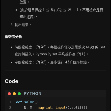
放置。
1
1
≤
,
≤
−
1
(由於題目保證
，不用檢查是否
R
C
N
i
i
\le
超出邊界)。
R_i,
C_i
輸出結果。
\le
N -
複雜度分析
1
\mathcal{O}
(
)
時間複雜度：
。每個操作僅涉及常數次 (4次) 的 Set
O
M
(M)
O(1)
(
1
)
查詢與插入，Python 的 set 平均操作為
。
O
\mathcal{O}
4M
(
)
4
空間複雜度：
。最多儲存
個座標點。
O
M
M
(M)
Code
PYTHON
1
def
solve
():
2
    N, M = 
map
(
int
, 
input
().split())