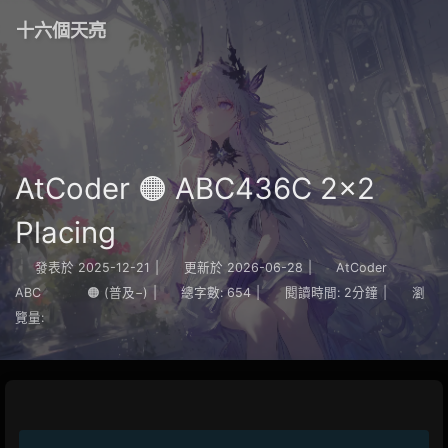
十六個天亮
AtCoder 🟠 ABC436C 2x2
Placing
發表於
2025-12-21
|
更新於
2026-06-28
|
AtCoder
ABC
🟠 (普及−)
|
總字數:
654
|
閱讀時間:
2分鐘
|
瀏
覽量: