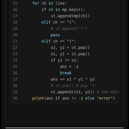
15
for
 ch 
in
 line:
16
if
 ch 
in
 mp.keys():
17
            st.append(mp[ch])
18
elif
 ch == 
"("
:
19
# st.append("(")
20
pass
21
elif
 ch == 
")"
:
22
            x2, y2 = st.pop()
23
            x1, y1 = st.pop()
24
if
 y1 != x2:
25
                ans = -
1
26
break
27
            ans += x1 * y1 * y2
28
# st.pop() # pop "("
29
            st.append((x1, y2)) 
# new matrix s
30
print
(ans 
if
 ans != -
1
else
"error"
)