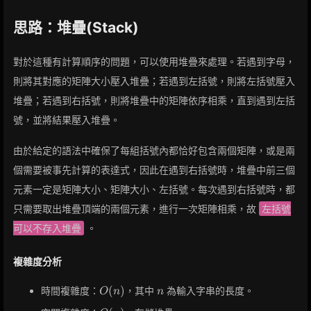
思路：堆疊(Stack)
對於這種有計算順序的問題，可以使用堆疊來處理。若遇到字母，
則將其對應的矩陣大小壓入堆疊；若遇到左括號，則將左括號壓入
堆疊；若遇到右括號，則將堆疊中的矩陣依序相乘，直到遇到左括
號，並將結果壓入堆疊。
由於給定的語法中確保了每組括號內都恰好包含兩個矩陣，或是兩
個需要被事先計算的表達式，因此在遇到右括號時，堆疊中前三個
元素一定是矩陣大小、矩陣大小、左括號。每次遇到右括號時，都
只需要取出堆疊頂端的兩個元素，進行一次矩陣相乘，故
左括號
可以不存入堆疊
。
複雜度分析
O(n)
n
(
)
時間複雜度：
，其中
為輸入字串的長度。
O
n
n
O(n)