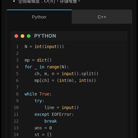
(
)
空間複雜度：
，存儲堆疊。
O
n
Python
C++
PYTHON
1
N = 
int
(
input
())
2
3
mp = 
dict
()
4
for
 _ 
in
range
(N):
5
    ch, m, n = 
input
().split()
6
    mp[ch] = (
int
(m), 
int
(n))
7
8
while
True
:
9
try
:
10
        line = 
input
()
11
except
 EOFError:
12
break
13
    ans = 
0
14
    st = []