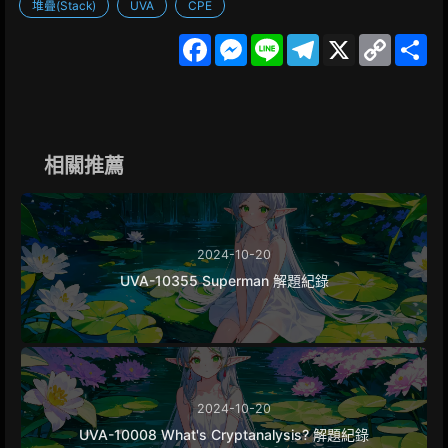
堆疊(Stack)
UVA
CPE
F
M
L
T
X
C
S
a
e
i
e
o
h
c
s
n
l
p
a
e
s
e
e
y
r
b
e
g
L
e
o
n
r
i
o
g
a
n
k
e
m
k
相關推薦
r
2024-10-20
UVA-10355 Superman 解題紀錄
2024-10-20
UVA-10008 What's Cryptanalysis? 解題紀錄