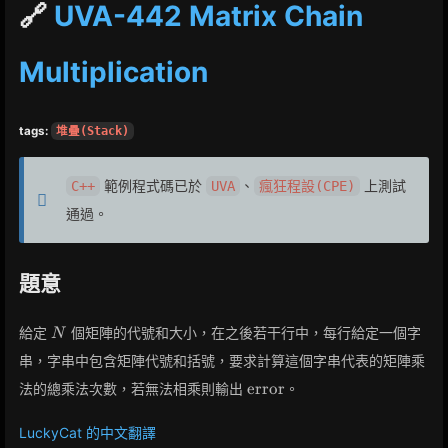
🔗
UVA-442 Matrix Chain
Multiplication
tags:
堆疊(Stack)
範例程式碼已於
、
上測試
C++
UVA
瘋狂程設(CPE)
通過。
題意
N
給定
個矩陣的代號和大小，在之後若干行中，每行給定一個字
N
串，字串中包含矩陣代號和括號，要求計算這個字串代表的矩陣乘
\rm{error}
e
r
r
o
r
法的總乘法次數，若無法相乘則輸出
。
LuckyCat 的中文翻譯