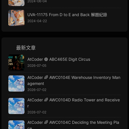
2024-06-04
UVA-11175 From D to E and Back 解題紀錄
2024-04-22
最新文章
AtCoder 🟢 ABC465E Digit Circus
2026-07-05
AtCoder 🌈 AWC0104E Warehouse Inventory Man
agement
2026-07-02
AtCoder 🌈 AWC0104D Radio Tower and Receive
r
2026-07-02
AtCoder 🌈 AWC0104C Deciding the Meeting Pla
ce