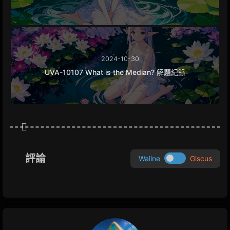
2024-10-30
UVA-10107 What is the Median? 解題紀錄
評論
Waline
Giscus