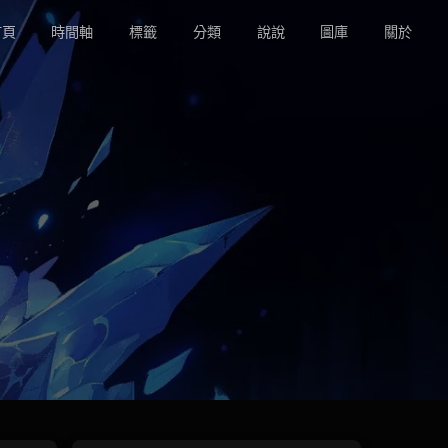
頁
時間軸
標籤
分類
說說
圖庫
關於