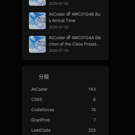
2026-07-02
AtCoder 🌈 AWC0104B Bu
s Arrival Time
2026-07-02
AtCoder 🌈 AWC0104A Ele
ction of the Class Presiden
t
2026-07-02
分類
AtCoder
143
CSES
6
Codeforces
74
GradProb
7
LeetCode
223