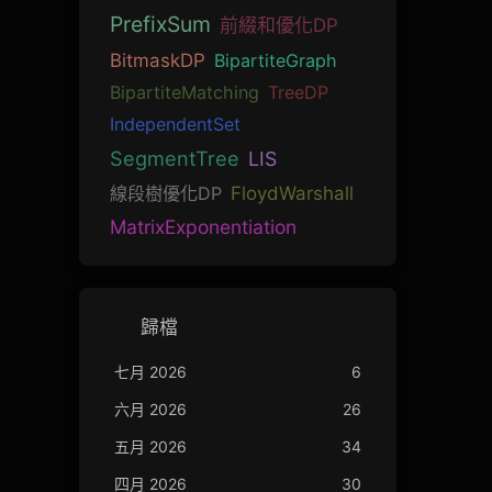
PrefixSum
前綴和優化DP
BitmaskDP
BipartiteGraph
BipartiteMatching
TreeDP
IndependentSet
SegmentTree
LIS
線段樹優化DP
FloydWarshall
MatrixExponentiation
歸檔
七月 2026
6
六月 2026
26
五月 2026
34
四月 2026
30