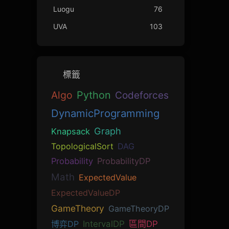
Luogu
76
UVA
103
標籤
Algo
Python
Codeforces
DynamicProgramming
Graph
Knapsack
TopologicalSort
DAG
Probability
ProbabilityDP
Math
ExpectedValue
ExpectedValueDP
GameTheory
GameTheoryDP
博弈DP
IntervalDP
區間DP