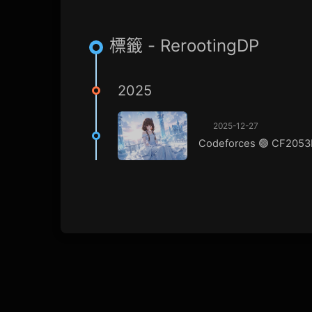
標籤 - RerootingDP
2025
2025-12-27
Codeforces 🟢 CF2053E