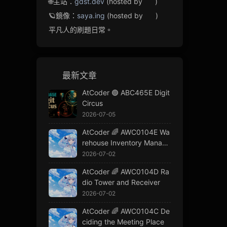
🌐主站：
gdst.dev
(hosted by
)
🪐鏡像：
saya.ing
(hosted by
)
平凡人的刷題日常。
最新文章
AtCoder 🟢 ABC465E Digit
Circus
2026-07-05
AtCoder 🌈 AWC0104E Wa
rehouse Inventory Manage
ment
2026-07-02
AtCoder 🌈 AWC0104D Ra
dio Tower and Receiver
2026-07-02
AtCoder 🌈 AWC0104C De
ciding the Meeting Place