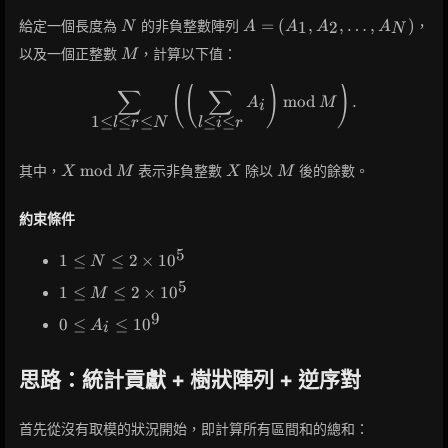
N
A =
=
(
,
,
…
,
)
給定一個長度為
的非負整數陣列
，
1
2
N
A
A
A
A
N
(A_1,
M
以及一個正整數
，計算以下值：
M
A_2,
\dots,
(
(
)
)
∑
∑
\sum_{1 \leq l \leq r \leq N}
A_N)
m
o
d
.
A
M
i
1
≤
≤
≤
≤
≤
l
r
N
l
i
r
X
X
M
m
o
d
其中，
表示非負整數
除以
後的餘數。
X
M
X
M
\mathbin{\mathrm{mod}}
M
約束條件
5
1 \leq
1
≤
≤
2
×
1
0
N
N \leq
5
1 \leq
1
≤
≤
2
×
1
0
M
2
M
\times
9
0
0
≤
≤
1
0
A
\leq 2
i
10^5
\leq
\times
A_i
10^5
思路：統計貢獻 + 樹狀陣列 + 逆序對
\leq
10^9
首先從沒有取模的狀況開始，即計算所有區間和的總和：