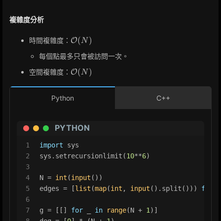
複雜度分析
\mathcal{O}
(
)
時間複雜度：
O
N
(N)
每個點最多只會被訪問一次。
\mathcal{O}
(
)
空間複雜度：
O
N
(N)
Python
C++
PYTHON
1
import
 sys
2
sys.setrecursionlimit(
10
**
6
)
3
4
N = 
int
(
input
())
5
edges = [
list
(
map
(
int
, 
input
().split())) 
for
 _
6
7
g = [[] 
for
 _ 
in
range
(N + 
1
)]
8
deg = [
0
] * (N + 
1
)