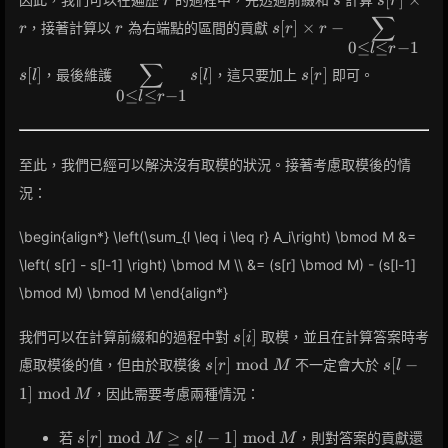
r
s
s
r
\times
∑
r
s[r] \times r -
[
]
×
−
，接著計算以
為右端點的區間的貢獻
r
r
s
r
r
r
\displaystyle\sum_{0
0
≤
≤
−
1
l
r
\leq l \leq r-1} s[l]
∑
\displaystyle\sum_{0
s[r]
[
]
[
]
[
]
，最後維護
，這只要加上
即可。
s
l
s
l
s
r
\leq l \leq r-1} s[l]
0
≤
≤
−
1
l
r
至此，我們已經可以解決沒有取模的狀況。接著考慮取模後的情
況：
\begin{align*} \left(\sum_{l \leq i \leq r} A_i\right) \bmod M &=
\left( s[r] - s[l-1] \right) \bmod M \\ &= (s[r] \bmod M) - (s[l-1]
\bmod M) \bmod M \end{align*}
s[i]
[
]
我們可以在計算前綴和的過程中對
取模，並且在計算答案時考
s
i
s[r]
s[l-1]
[
]
m
o
d
[
−
慮取模後的值，但由於取模後
不一定會大於
s
r
M
s
l
\bmod
\bmod
1
]
m
o
d
，因此需要考慮兩種情況：
M
M
M
s[r]
[
]
m
o
d
≥
[
−
1
]
m
o
d
若
，則對答案的貢獻還
s
r
M
s
l
M