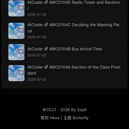
AtCoder 🌈 AWC0104D Radio Tower and Receive
r
2026-07-02
AtCoder 🌈 AWC0104C Deciding the Meeting Pla
ce
2026-07-02
AtCoder 🌈 AWC0104B Bus Arrival Time
2026-07-02
AtCoder 🌈 AWC0104A Election of the Class Presi
dent
2026-07-02
©2023 - 2026 By SayA
框架
Hexo
|
主題
Butterfly