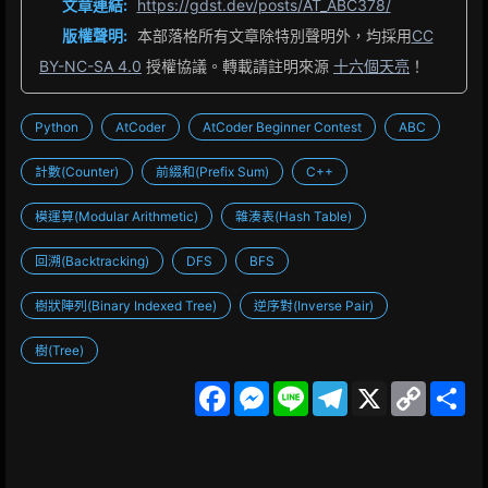
文章連結:
https://gdst.dev/posts/AT_ABC378/
版權聲明:
本部落格所有文章除特別聲明外，均採用
CC
BY-NC-SA 4.0
授權協議。轉載請註明來源
十六個天亮
！
Python
AtCoder
AtCoder Beginner Contest
ABC
計數(Counter)
前綴和(Prefix Sum)
C++
模運算(Modular Arithmetic)
雜湊表(Hash Table)
回溯(Backtracking)
DFS
BFS
樹狀陣列(Binary Indexed Tree)
逆序對(Inverse Pair)
樹(Tree)
F
M
L
T
X
C
S
a
e
i
e
o
h
c
s
n
l
p
a
e
s
e
e
y
r
b
e
g
L
e
o
n
r
i