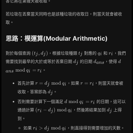
答它將在第幾天被收取。
若垃圾在丟棄當天同時也是該種垃圾的收取日，則當天就會被收
取。
思路：模運算(Modular Arithmetic)
(t_j,
t_j
q_i
r_i
(
,
)
對於每個查詢
，根據垃圾種類
對應的
和
，我們
t
d
t
q
r
j
j
j
i
i
d_j)
d_j
d_{ans}
d_{an
需要找到最早的大於或等於丟棄日期
的日期
，使得
d
d
d
j
a
n
s
\bmod
m
o
d
=
。
q
r
a
n
s
i
i
q_i =
r_i
r =
r
=
m
o
d
=
首先計算
，如果
，則當天就會被
r
d
q
r
r
j
i
i
d_j
=
d_j
收取，答案即為
。
d
j
\bmod
r_i
q_i
d
m
o
d
=
否則需要計算下一個滿足
的日期，這可以
d
q
r
i
i
\bmod
(r_i -
d_j
(
−
)
m
o
d
通過計算
，然後將結果加到
上得
r
d
q
d
i
j
i
j
q_i =
d_j)
r_i
到。
\bmod
q_i
r_i >
>
m
o
d
如果
，則直接得到需要增加的天數。
r
d
q
i
j
i
d_j