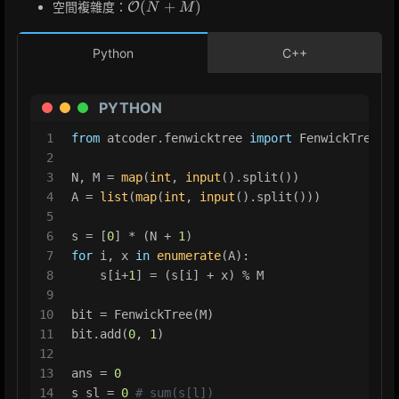
\mathcal{O}
(
+
)
空間複雜度：
O
N
M
(N + M)
Python
C++
PYTHON
1
from
 atcoder.fenwicktree 
import
 FenwickTree
2
3
N, M = 
map
(
int
, 
input
().split())
4
A = 
list
(
map
(
int
, 
input
().split()))
5
6
s = [
0
] * (N + 
1
)
7
for
 i, x 
in
enumerate
(A):
8
    s[i+
1
] = (s[i] + x) % M
9
10
bit = FenwickTree(M)
11
bit.add(
0
, 
1
)
12
13
ans = 
0
14
s_sl = 
0
# sum(s[l])