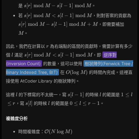
\bmod
s[r]
[
]
m
o
d
−
[
−
1
]
m
o
d
是
。
s
r
M
s
l
M
M
\bmod
\geq
s[r]
s[r]
[
]
m
o
d
<
[
−
1
]
m
o
d
若
，則對答案的貢獻為
s
r
M
s
l
M
M -
s[l-1]
\bmod
\b
s[l-1]
M
[
]
m
o
d
−
[
−
1
]
m
o
d
+
，即需要補加
s
r
M
s
l
M
M
\bmod
M <
M 
\bmod
M
s[l-1]
s[l-
。
M
M
\bmod
\b
r
M
M 
因此，我們在計算以
為右端點的區間的貢獻時，需要計算有多少
r
M
l
s[r]
[
]
m
o
d
<
[
−
1
]
m
o
d
個
滿足
，即
逆序對
l
s
r
M
s
l
M
\bmod
(Inversion Count)
的數量，這可以使用
樹狀陣列(Fenwick Tree /
M <
O(\log
s[l-1]
(
lo
g
)
Binary Indexed Tree, BIT)
在
的時間內完成。這裡直
O
M
M)
\bmod
接使用 AtCoder Library 的樹狀陣列。
M
l
s[l
l
1
[
−
1
]
1
≤
這裡
的下標寫的不太統一，寫
的時候
的範圍是
l
s
l
l
l
-
\leq
s[l]
l
0
≤
[
]
0
≤
≤
−
1
，寫
的時候
的範圍是
。
r
s
l
l
l
r
1]
l
\leq
\leq
l
r
複雜度分析
\leq
r-1
\mathcal{O}
(
lo
g
)
時間複雜度：
O
N
M
(N \log M)