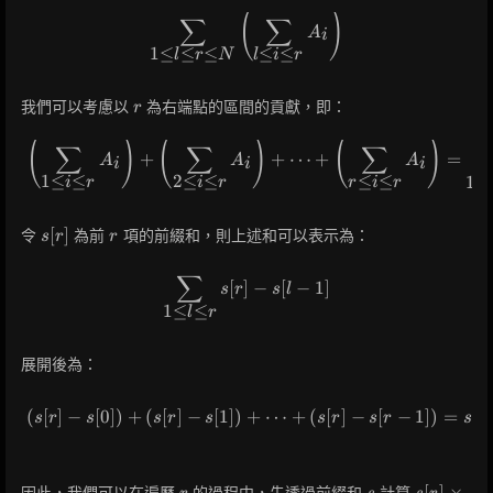
(
)
∑
∑
\sum_{1 \leq l \leq r \leq N} 
A
i
1
≤
≤
≤
≤
≤
l
r
N
l
i
r
r
我們可以考慮以
為右端點的區間的貢獻，即：
r
(
)
(
)
(
)
∑
∑
∑
\left(\sum_{1 \leq i \leq r} A
+
+
⋯
+
=
A
A
A
i
i
i
1
≤
≤
2
≤
≤
≤
≤
1
≤
i
r
i
r
r
i
r
s[r]
r
[
]
令
為前
項的前綴和，則上述和可以表示為：
s
r
r
∑
\sum_{1 \leq l \leq r} s[r] - s[l
[
]
−
[
−
1
]
s
r
s
l
1
≤
≤
l
r
展開後為：
(s[r] - s[0]) + (s[r] - s[1]) + \
(
[
]
−
[
0
]
)
+
(
[
]
−
[
1
]
)
+
⋯
+
(
[
]
−
[
−
1
]
)
=
[
]
s
r
s
s
r
s
s
r
s
r
s
r
r
s
s[r]
[
]
×
因此，我們可以在遍歷
的過程中，先透過前綴和
計算