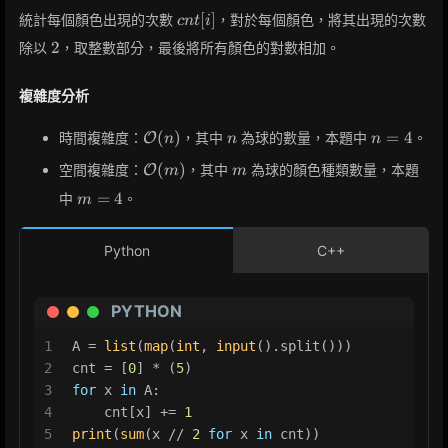
cnt[i]
[
]
統計每個顏色出現的次數
，對於每個顏色，將其出現的次數
c
n
t
i
2
2
除以
，取整數部分，最後將所有顏色的對數相加。
複雜度分析
\mathcal{O}
n
n
(
)
=
4
時間複雜度：
，其中
為球的數量，本題中
。
O
n
n
n
(n)
=
\mathcal{O}
m
(
)
空間複雜度：
，其中
為球的顏色種類數量，本題
O
m
m
4
(m)
m
=
4
中
。
m
=
4
Python
C++
PYTHON
1
A = 
list
(
map
(
int
, 
input
().split()))
2
cnt = [
0
] * (
5
)
3
for
 x 
in
 A:
4
    cnt[x] += 
1
5
print
(
sum
(x // 
2
for
 x 
in
 cnt))