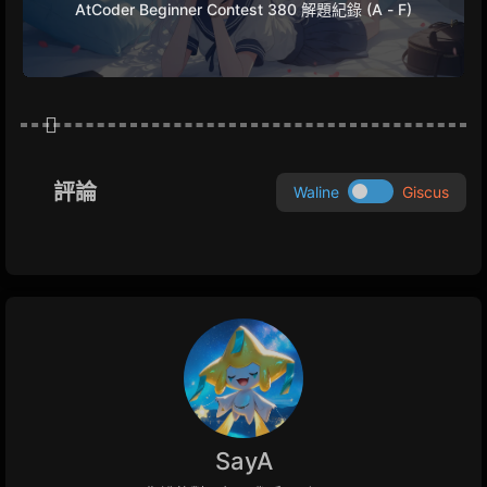
AtCoder Beginner Contest 380 解題紀錄 (A - F)
評論
Waline
Giscus
SayA