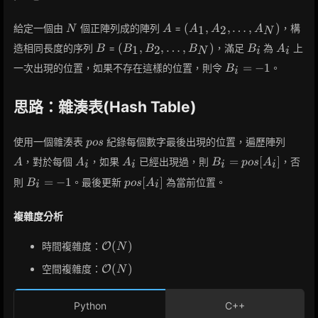
N
A
(A_1,
(
,
,
…
,
)
給定一個由
個正陣列成的陣列
=
，構
1
2
N
A
A
A
A
N
A_2,
B
(B_1,
B_i
A_i
(
,
,
…
,
)
造相同長度的序列
=
，滿足
為
上
1
2
B
B
B
B
B
A
N
i
i
\dots,
B_2,
B_i
A_N)
=
−
1
一次出現的位置，如果不存在這樣的位置，則令
。
B
i
\dots,
=
B_N)
-1
思路：雜湊表(Hash Table)
pos
A
使用一個雜湊表
紀錄每個數字最後出現的位置，遍歷陣列
p
o
s
A_i
A_i
B_i =
=
[
]
，對於每個
，如果
已經出現過，則
，否
A
A
A
B
p
o
s
A
i
i
i
i
pos[A_i]
B_i
pos[A_i]
=
−
1
[
]
則
。最後更新
為當前位置。
B
p
o
s
A
i
i
=
-1
複雜度分析
\mathcal{O}
(
)
時間複雜度：
O
N
(N)
\mathcal{O}
(
)
空間複雜度：
O
N
(N)
Python
C++