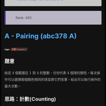
Rank: 455
A - Pairing (abc378 A)
tags:
計數(Counter)
題意
4
1
4
4
4
1
4
4
給定
個範圍在
到
的整數，分別代表
個球的顏色。每次操
作可以選擇兩個顏色相同的球並將它們丟棄，給出可以執行操作的
最大次數。
思路：計數(Counting)