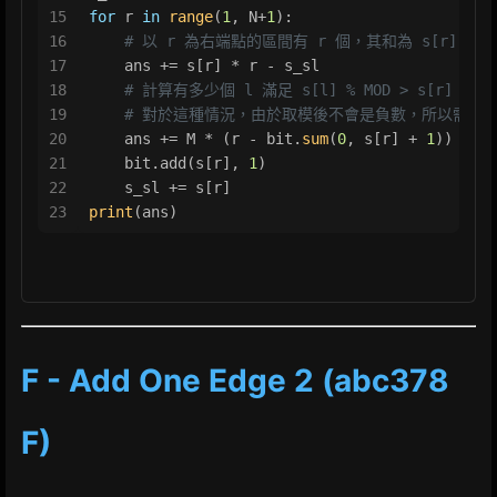
15
for
 r 
in
range
(
1
, N+
1
):
16
# 以 r 為右端點的區間有 r 個，其和為 s[r] * r -
17
    ans += s[r] * r - s_sl
18
# 計算有多少個 l 滿足 s[l] % MOD > s[r] %
19
# 對於這種情況，由於取模後不會是負數，所以需要補
20
    ans += M * (r - bit.
sum
(
0
, s[r] + 
1
)) 
21
    bit.add(s[r], 
1
)
22
    s_sl += s[r]
23
print
(ans)
F - Add One Edge 2 (abc378
F)