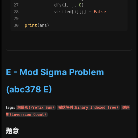
27
            dfs(i, j, 
0
)
28
            visited[i][j] = 
False
29
30
print
(ans)
E - Mod Sigma Problem
(abc378 E)
tags:
前綴和(Prefix Sum)
樹狀陣列(Binary Indexed Tree)
逆序
對(Inversion Count)
題意