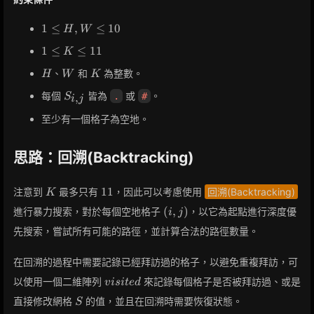
1
1
≤
,
≤
1
0
H
W
\leq
1
1
≤
≤
1
1
K
H,
\leq
W
H
W
K
、
和
為整數。
H
W
K
K
\leq
\leq
S_{i,j}
10
每個
皆為
或
。
.
#
,
S
i
j
11
至少有一個格子為空地。
思路：回溯(Backtracking)
K
11
1
1
注意到
最多只有
，因此可以考慮使用
回溯(Backtracking)
K
(i,
(
,
)
進行暴力搜索，對於每個空地格子
，以它為起點進行深度優
i
j
j)
先搜索，嘗試所有可能的路徑，並計算合法的路徑數量。
在回溯的過程中需要記錄已經拜訪過的格子，以避免重複拜訪，可
visited
以使用一個二維陣列
來記錄每個格子是否被拜訪過、或是
v
i
s
i
t
e
d
S
直接修改網格
的值，並且在回溯時需要恢復狀態。
S