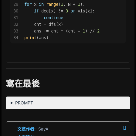
29
for
 x 
in
range
(
1
, N + 
1
):
30
if
 deg[x] != 
3
or
 vis[x]:
31
continue
32
    cnt = dfs(x)
33
    ans += cnt * (cnt - 
1
) // 
2
34
print
(ans)
寫在最後
PROMPT
文章作者:
SayA