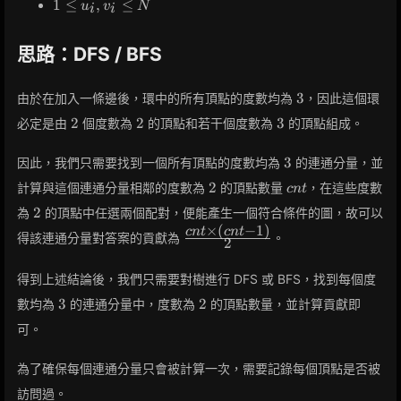
1
1
≤
,
≤
u
v
N
2
i
i
\leq
\times
u_i,
10^5
思路：DFS / BFS
v_i
\leq
N
3
3
由於在加入一條邊後，環中的所有頂點的度數均為
，因此這個環
2
2
3
2
2
3
必定是由
個度數為
的頂點和若干個度數為
的頂點組成。
3
3
因此，我們只需要找到一個所有頂點的度數均為
的連通分量，並
2
cnt
2
計算與這個連通分量相鄰的度數為
的頂點數量
，在這些度數
c
n
t
2
2
為
的頂點中任選兩個配對，便能產生一個符合條件的圖，故可以
×
(
−
1
)
c
n
t
c
n
t
\frac{cnt
得該連通分量對答案的貢獻為
。
2
\times
(cnt - 1)}
得到上述結論後，我們只需要對樹進行 DFS 或 BFS，找到每個度
{2}
3
2
3
2
數均為
的連通分量中，度數為
的頂點數量，並計算貢獻即
可。
為了確保每個連通分量只會被計算一次，需要記錄每個頂點是否被
訪問過。