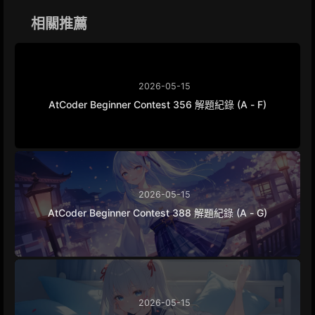
o
g
a
n
k
e
m
k
相關推薦
r
2026-05-15
AtCoder Beginner Contest 356 解題紀錄 (A - F)
2026-05-15
AtCoder Beginner Contest 388 解題紀錄 (A - G)
2026-05-15