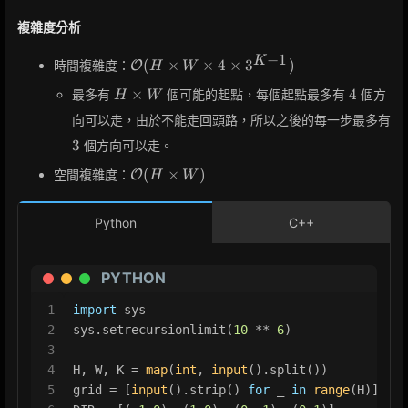
複雜度分析
−
1
\mathcal{O}
K
(
×
×
4
×
3
)
時間複雜度：
O
H
W
(H \times W
H
4
×
4
最多有
個可能的起點，每個起點最多有
個方
H
W
\times 4
\times
\times 3^{K-
向可以走，由於不能走回頭路，所以之後的每一步最多有
W
1})
3
3
個方向可以走。
\mathcal{O}
(
×
)
空間複雜度：
O
H
W
(H \times
W)
Python
C++
PYTHON
1
import
 sys
2
sys.setrecursionlimit(
10
 ** 
6
)
3
4
H, W, K = 
map
(
int
, 
input
().split())
5
grid = [
input
().strip() 
for
 _ 
in
range
(H)]