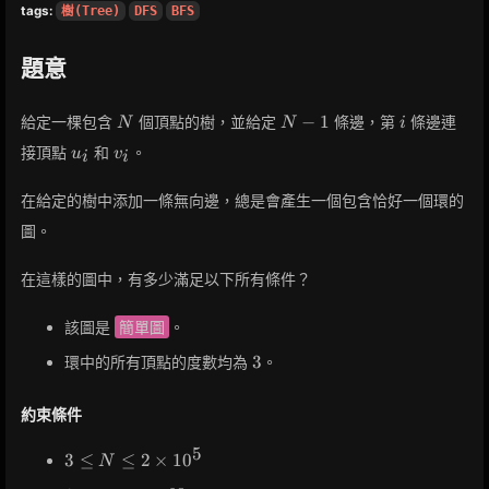
tags:
樹(Tree)
DFS
BFS
題意
N
N-
i
−
1
給定一棵包含
個頂點的樹，並給定
條邊，第
條邊連
N
N
i
1
u_i
v_i
接頂點
和
。
u
v
i
i
在給定的樹中添加一條無向邊，總是會產生一個包含恰好一個環的
圖。
在這樣的圖中，有多少滿足以下所有條件？
該圖是
簡單圖
。
3
3
環中的所有頂點的度數均為
。
約束條件
5
3 \leq
3
≤
≤
2
×
1
0
N
N \leq