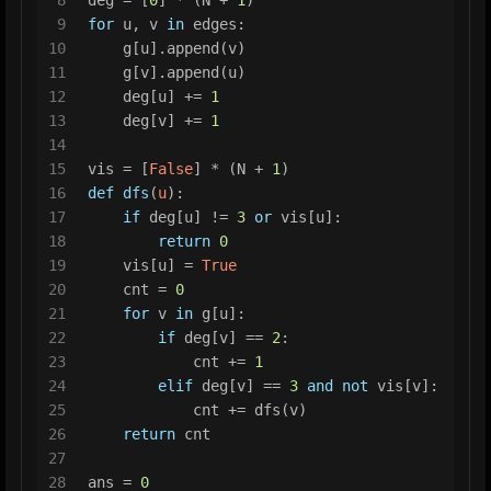
9
for
 u, v 
in
 edges:
10
    g[u].append(v)
11
    g[v].append(u)
12
    deg[u] += 
1
13
    deg[v] += 
1
14
15
vis = [
False
] * (N + 
1
)
16
def
dfs
(
u
):
17
if
 deg[u] != 
3
or
 vis[u]:
18
return
0
19
    vis[u] = 
True
20
    cnt = 
0
21
for
 v 
in
 g[u]:
22
if
 deg[v] == 
2
:
23
            cnt += 
1
24
elif
 deg[v] == 
3
and
not
 vis[v]:
25
            cnt += dfs(v)
26
return
 cnt
27
28
ans = 
0