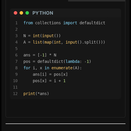
PYTHON
1
from
 collections 
import
 defaultdict
2
3
N = 
int
(
input
())
4
A = 
list
(
map
(
int
, 
input
().split()))
5
6
ans = [-
1
] * N
7
pos = defaultdict(
lambda
: -
1
)
8
for
 i, x 
in
enumerate
(A):
9
    ans[i] = pos[x]
10
    pos[x] = i + 
1
11
12
print
(*ans)