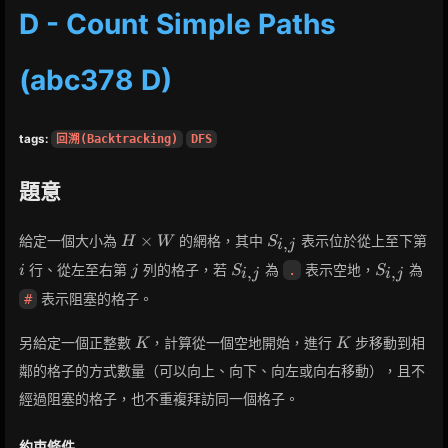
D - Count Simple Paths
(abc378 D)
tags:
回溯(Backtracking)
DFS
題意
H
S_{i,j}
×
給定一個大小為
的網格，其中
表示位於從上至下第
,
H
W
S
i
j
\times
i
j
S_{i,j}
S_{i,j}
行、從左至右第
列的格子，若
為
表示空地，
為
.
,
,
i
j
S
S
i
j
i
j
W
表示阻塞的格子。
#
K
K
另給定一個正整數
，計算從一個空地開始，進行
步移動到相
K
K
鄰的格子的方式數量（可以向上、向下、向左或向右移動），且不
經過阻塞的格子，也不重複拜訪同一個格子。
約束條件