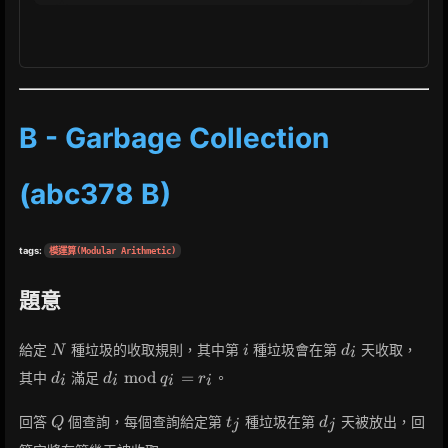
B - Garbage Collection
(abc378 B)
tags:
模運算(Modular Arithmetic)
題意
N
i
d_i
給定
種垃圾的收取規則，其中第
種垃圾會在第
天收取，
N
i
d
i
d_i
d_i
m
o
d
=
其中
滿足
。
d
d
q
r
i
i
i
i
\bmod
q_i =
Q
t_j
d_j
回答
個查詢，每個查詢給定第
種垃圾在第
天被放出，回
Q
t
d
j
j
r_i