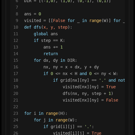
6
DIR = [(-
1
,
0
), (
1
,
0
), (
0
,-
1
), (
0
,
1
)]
7
8
ans = 
0
9
visited = [[
False
for
 _ 
in
range
(W)] 
for
 _ 
in
10
def
dfs
(
x, y, step
):
11
global
 ans
12
if
 step == K:
13
        ans += 
1
14
return
15
for
 dx, dy 
in
 DIR:
16
        nx, ny = x + dx, y + dy
17
if
0
 <= nx < H 
and
0
 <= ny < W:
18
if
 grid[nx][ny] == 
'.'
and
not
 vis
19
                visited[nx][ny] = 
True
20
                dfs(nx, ny, step + 
1
)
21
                visited[nx][ny] = 
False
22
23
for
 i 
in
range
(H):
24
for
 j 
in
range
(W):
25
if
 grid[i][j] == 
'.'
:
26
            visited[i][j] = 
True