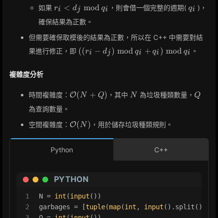
r_i <
q_i
<
m
o
d
如果
，則會借一個完整的週期(
)，
r
d
q
q
\bmod
i
j
i
i
d_j
q_i
確保結果為正數。
\bmod
q_i
但需要確保取模後的結果為正數，所以在 C++ 中需要對結
((r_i -
(
(
−
)
m
o
d
+
)
m
o
d
果進行修正，即
。
r
d
q
q
q
i
j
i
i
i
d_j)
\bmod
複雜度分析
q_i +
q_i)
\mathcal{O}
N
Q
(
+
)
時間複雜度：
，其中
為垃圾種類數量，
O
N
Q
N
Q
\bmod
(N + Q)
q_i
為查詢數量。
\mathcal{O}
(
)
空間複雜度：
，用於儲存垃圾種類規則。
O
N
(N)
Python
C++
PYTHON
1
N = 
int
(
input
())
2
garbages = [
tuple
(
map
(
int
, 
input
().split())) 
f
3
Q = 
int
(
input
())