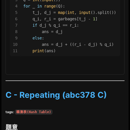
4
for
 _ 
in
range
(Q):
5
    t_j, d_j = 
map
(
int
, 
input
().split())
6
    q_i, r_i = garbages[t_j - 
1
]
7
if
 d_j % q_i == r_i:
8
        ans = d_j
9
else
:
10
        ans = d_j + ((r_i - d_j) % q_i)
11
print
(ans)
C - Repeating (abc378 C)
tags:
雜湊表(Hash Table)
題意