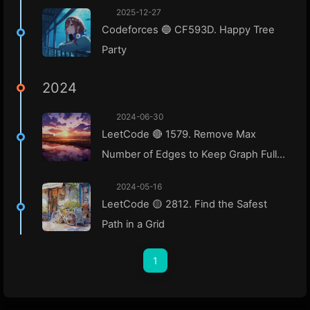
2025-12-27
Codeforces 🔵 CF593D. Happy Tree
Party
2024
2024-06-30
LeetCode 🔴 1579. Remove Max
Number of Edges to Keep Graph Fully
Traversable
2024-05-16
LeetCode 🟡 2812. Find the Safest
Path in a Grid
1