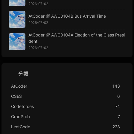
2026-07-02
AtCoder 🌈 AWC0104B Bus Arrival Time
2026-07-02
AtCoder 🌈 AWC0104A Election of the Class Presi
dent
2026-07-02
分類
AtCoder
143
CSES
6
Codeforces
74
GradProb
7
LeetCode
223