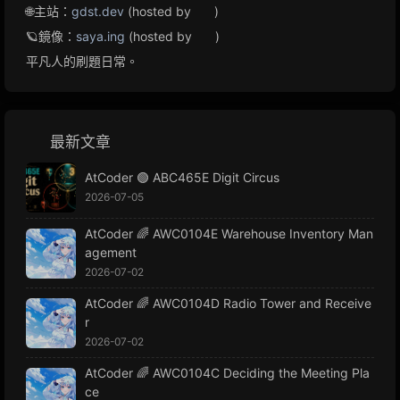
🌐主站：
gdst.dev
(hosted by
)
🪐鏡像：
saya.ing
(hosted by
)
平凡人的刷題日常。
最新文章
AtCoder 🟢 ABC465E Digit Circus
2026-07-05
AtCoder 🌈 AWC0104E Warehouse Inventory Man
agement
2026-07-02
AtCoder 🌈 AWC0104D Radio Tower and Receive
r
2026-07-02
AtCoder 🌈 AWC0104C Deciding the Meeting Pla
ce