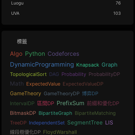
Luogu
76
UVA
103
標籤
Algo
Python
Codeforces
DynamicProgramming
Graph
Knapsack
TopologicalSort
DAG
Probability
ProbabilityDP
Math
ExpectedValue
ExpectedValueDP
GameTheory
GameTheoryDP
博弈DP
PrefixSum
IntervalDP
區間DP
前綴和優化DP
BitmaskDP
BipartiteGraph
BipartiteMatching
SegmentTree
LIS
TreeDP
IndependentSet
線段樹優化DP
FloydWarshall