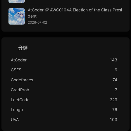
AtCoder 🌈 AWC0104A Election of the Class Presi
dent
2026-07-02
分類
AtCoder
143
CSES
6
Codeforces
74
GradProb
7
LeetCode
223
Luogu
76
UVA
103