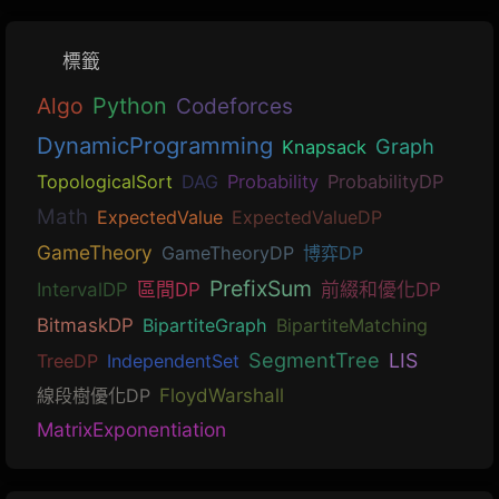
標籤
Algo
Python
Codeforces
DynamicProgramming
Graph
Knapsack
TopologicalSort
DAG
Probability
ProbabilityDP
Math
ExpectedValue
ExpectedValueDP
GameTheory
GameTheoryDP
博弈DP
PrefixSum
IntervalDP
區間DP
前綴和優化DP
BitmaskDP
BipartiteGraph
BipartiteMatching
SegmentTree
LIS
TreeDP
IndependentSet
線段樹優化DP
FloydWarshall
MatrixExponentiation