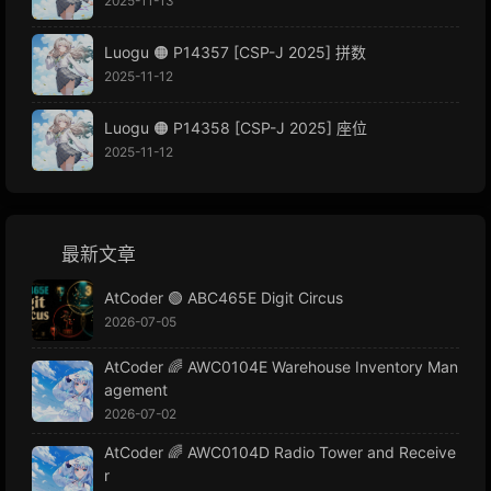
2025-11-13
Luogu 🟠 P14357 [CSP-J 2025] 拼数
2025-11-12
Luogu 🟠 P14358 [CSP-J 2025] 座位
2025-11-12
最新文章
AtCoder 🟢 ABC465E Digit Circus
2026-07-05
AtCoder 🌈 AWC0104E Warehouse Inventory Man
agement
2026-07-02
AtCoder 🌈 AWC0104D Radio Tower and Receive
r