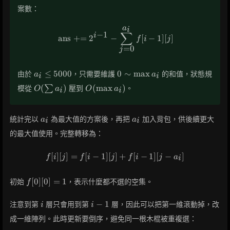
案數：
a
i
\text{ans} \mathrel{+}= 2^{i
∑
−
1
i
ans
+
=
2
−
[
−
1
]
[
]
f
i
j
=
0
j
a_i
0
≤
5
0
0
0
0
∼
max
由於
，只需要維護
的和值，狀態規
a
a
i
i
\le
\sim
O(\sum
O(\max
(
)
(
max
)
模從
∑
壓到
。
O
a
O
a
i
i
5000
\max
a_i)
a_i)
a_i
a_i
a_i
統計完以
為最大值的方案後，再把
加入背包，供後續更大
a
a
i
i
的最大值使用。完整轉移為：
[
]
[
]
=
[
−
1
]
[
]
f[i][j] = f[i-1][j] + f[i-1][j-a_i]
+
[
−
1
]
[
−
]
f
i
j
f
i
j
f
i
j
a
i
f[0]
[
0
]
[
0
]
=
1
初始
，表示什麼都不選的空集。
f
[0]
=
i
i-
−
1
注意到第
層只會用到第
層，因此可以把第一維滾動掉，改
i
i
1
1
成一維陣列。此時更新要倒序，避免同一根木棍被重複選：