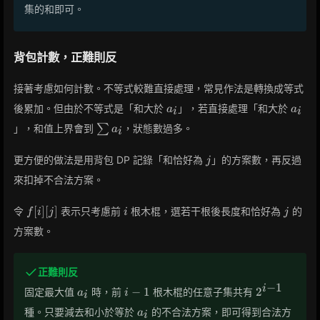
集的和即可。
背包計數，正難則反
接著考慮如何計數。不等式較難直接處理，常見作法是轉換成等式
a_i
a_i
後累加。但由於不等式是「和大於
」，若直接處理「和大於
a
a
i
i
\sum
」，和值上界會到
∑
，狀態數過多。
a
i
a_i
j
更方便的做法是用背包 DP 記錄「和恰好為
」的方案數，再反過
j
來扣掉不合法方案。
f[i]
i
j
[
]
[
]
令
表示只考慮前
根木棍，選若干根後長度和恰好為
的
f
i
j
i
j
[j]
方案數。
正難則反
−
1
a_i
i-
2^{i-
i
−
1
2
固定最大值
時，前
根木棍的任意子集共有
a
i
i
1
1}
a_i
種。只要減去和小於等於
的不合法方案，即可得到合法方
a
i