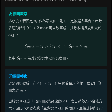
a
i
關鍵觀察
a_i
排序後，若固定
作為最大值，則它一定被選入集合。此時
a
i
\sum
a_i
>
2
max
多邊形條件
∑
可以改寫成「其餘木棍長度和大於
> 2
」。
a
i
\max
+
>
2
S_{\text{rest}} + a_i > 2a_i
⟺
>
rest
rest
S
a
a
S
a
i
i
i
S_{\text{rest}}
其中
為其餘所選木棍的長度和。
rest
S
問題轉化
a_1
2
∼
2
於是問題變成：在
中選若至少
根，使它們的
1
−
1
a
a
i
\sim
a_i
和大於
。
a
i
a_{i-
1}
0
1
a_i
0
1
由於選
根或
根的和必然不超過
，會自然落入不合法方
a
i
2
2
案，因此不需要考慮「至少選
根」的限制，直接計算所有子