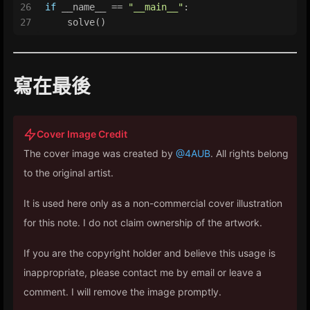
26
if
 __name__ == 
"__main__"
:
27
    solve()
寫在最後
Cover Image Credit
The cover image was created by
@4AUB
. All rights belong
to the original artist.
It is used here only as a non-commercial cover illustration
for this note. I do not claim ownership of the artwork.
If you are the copyright holder and believe this usage is
inappropriate, please contact me by email or leave a
comment. I will remove the image promptly.