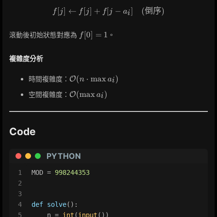
[
]
←
[
]
+
[
f[j] \leftarrow f[j] + f[j - a_
−
]
(
倒序
)
f
j
f
j
f
j
a
i
f[0]
[
0
]
=
1
滾動後初始狀態對應為
。
f
=
1
複雜度分析
\mathcal{O}
(
⋅
max
)
時間複雜度：
O
n
a
i
(n \cdot
\mathcal{O}
(
max
)
空間複雜度：
O
a
\max a_i)
i
(\max a_i)
Code
PYTHON
1
MOD = 
998244353
2
3
4
def
solve
():
5
    n = 
int
(
input
())