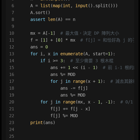
6
    A = 
list
(
map
(
int
, 
input
().split()))
7
    A.sort()
8
assert
len
(A) == n
9
10
    mx = A[-
1
]  
# 最大值，決定 DP 陣列大小
11
    f = [
1
] + [
0
] * mx  
# f[j] = 和恰好為 j 的子
12
    ans = 
0
13
for
 i, x 
in
enumerate
(A, start=
1
):
14
if
 i >= 
3
:  
# 至少需要 3 根木棍
15
            ans += 
1
 << (i - 
1
)  
# 前 i-1 根的
16
            ans %= MOD
17
for
 j 
in
range
(x + 
1
):  
# 減去其餘和 
18
                ans -= f[j]
19
                ans %= MOD
20
for
 j 
in
range
(mx, x - 
1
, -
1
):  
# 0/1
21
            f[j] += f[j - x]
22
            f[j] %= MOD
23
print
(ans)
24
25