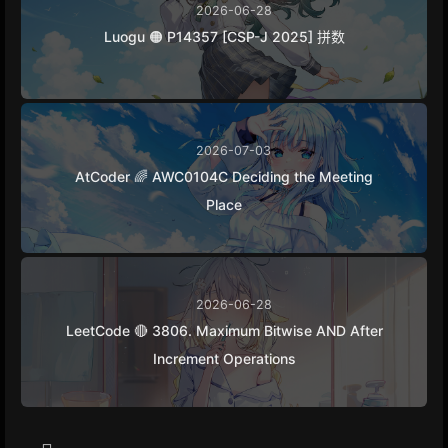
2026-06-28
Luogu 🟠 P14357 [CSP-J 2025] 拼数
2026-07-03
AtCoder 🌈 AWC0104C Deciding the Meeting
Place
2026-06-28
LeetCode 🔴 3806. Maximum Bitwise AND After
Increment Operations