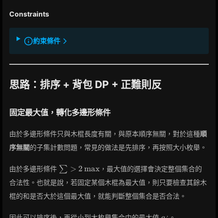
Constraints
約束條件
思路：排序 + 背包 DP + 正難則反
固定最大值，轉化多邊形條件
由於多邊形條件只與木棍長度有關，與原本順序無關，對於這種
順
序無關
的子集計數問題，常見的做法是先排序，再按照大小枚舉。
\sum
>
2
max
由於多邊形條件
∑
，最大值的選擇會決定整個集合的
> 2
合法性。也就是說，若固定某個木棍為最大值，則只要檢查其餘木
\max
棍的和是否大於這個最大值，就能判斷整個集合是否合法。
a_i
因此可以排序後，再從小到大枚舉集合中的最大值
。