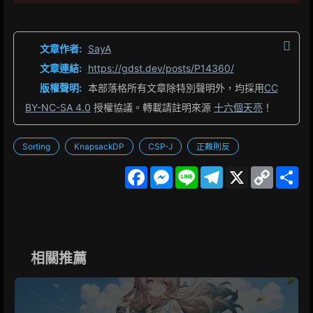
文章作者:
SayA
文章連結:
https://gdst.dev/posts/P14360/
版權聲明:
本部落格所有文章除特別聲明外，均採用
CC
BY-NC-SA 4.0
授權協議。轉載請註明來源
十六個天亮
！
Sorting
KnapsackDP
CSP-J
正難則反
F
M
L
T
X
C
S
a
e
i
e
o
h
c
s
n
l
p
a
e
s
e
e
y
r
b
e
g
L
e
o
n
r
i
o
g
a
n
k
e
m
k
相關推薦
r