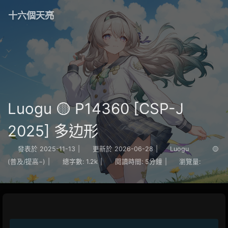
十六個天亮
Luogu 🟡 P14360 [CSP-J
2025] 多边形
發表於
2025-11-13
|
更新於
2026-06-28
|
Luogu
🟡
(普及/提高−)
|
總字數:
1.2k
|
閱讀時間:
5分鐘
|
瀏覽量: