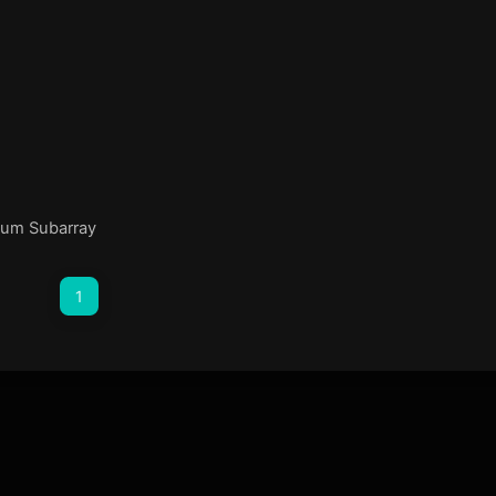
mum Subarray
1