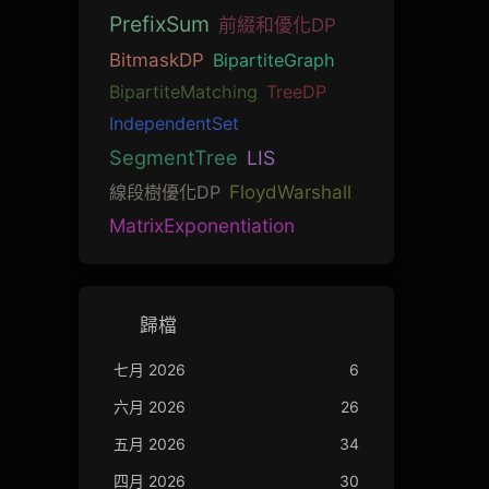
PrefixSum
前綴和優化DP
BitmaskDP
BipartiteGraph
BipartiteMatching
TreeDP
IndependentSet
SegmentTree
LIS
線段樹優化DP
FloydWarshall
MatrixExponentiation
歸檔
七月 2026
6
六月 2026
26
五月 2026
34
四月 2026
30