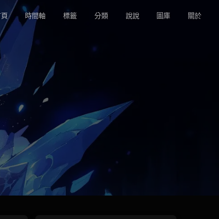
頁
時間軸
標籤
分類
說說
圖庫
關於