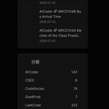
2026-07-02
AtCoder 🌈 AWC0104B Bu
s Arrival Time
2026-07-02
AtCoder 🌈 AWC0104A Ele
ction of the Class Presiden
t
2026-07-02
分類
AtCoder
143
CSES
6
Codeforces
74
GradProb
7
LeetCode
223