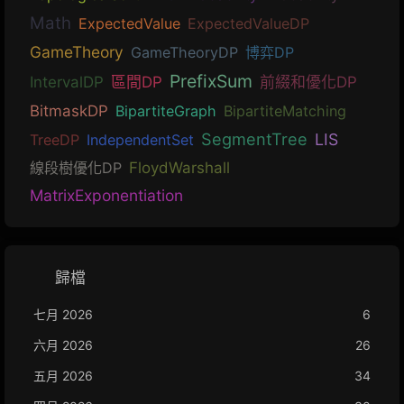
Math
ExpectedValue
ExpectedValueDP
GameTheory
GameTheoryDP
博弈DP
PrefixSum
IntervalDP
區間DP
前綴和優化DP
BitmaskDP
BipartiteGraph
BipartiteMatching
SegmentTree
LIS
TreeDP
IndependentSet
線段樹優化DP
FloydWarshall
MatrixExponentiation
歸檔
七月 2026
6
六月 2026
26
五月 2026
34