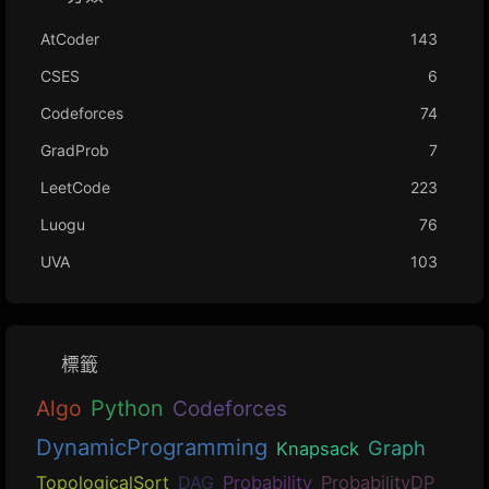
AtCoder
143
CSES
6
Codeforces
74
GradProb
7
LeetCode
223
Luogu
76
UVA
103
標籤
Algo
Python
Codeforces
DynamicProgramming
Graph
Knapsack
TopologicalSort
DAG
Probability
ProbabilityDP