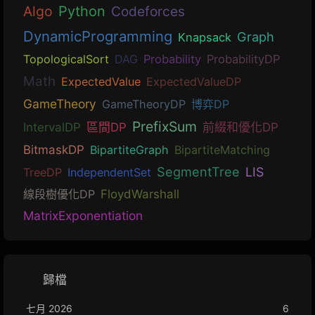
Algo
Python
Codeforces
DynamicProgramming
Graph
Knapsack
TopologicalSort
DAG
Probability
ProbabilityDP
Math
ExpectedValue
ExpectedValueDP
GameTheory
GameTheoryDP
博弈DP
PrefixSum
IntervalDP
區間DP
前綴和優化DP
BitmaskDP
BipartiteGraph
BipartiteMatching
SegmentTree
LIS
TreeDP
IndependentSet
線段樹優化DP
FloydWarshall
MatrixExponentiation
歸檔
七月 2026
6