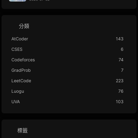
分類
AtCoder
143
CSES
6
Codeforces
74
GradProb
7
LeetCode
223
Luogu
76
UVA
103
標籤