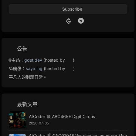
Subscribe
公告
🌐主站：
gdst.dev
(hosted by
)
🪐鏡像：
saya.ing
(hosted by
)
平凡人的刷題日常。
最新文章
AtCoder 🟢 ABC465E Digit Circus
2026-07-05
AtCoder 🌈 AWC0104E Warehouse Inventory Man