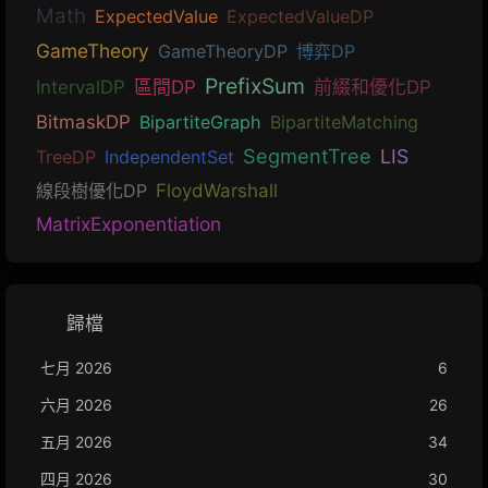
Math
ExpectedValue
ExpectedValueDP
GameTheory
GameTheoryDP
博弈DP
PrefixSum
IntervalDP
區間DP
前綴和優化DP
BitmaskDP
BipartiteGraph
BipartiteMatching
SegmentTree
LIS
TreeDP
IndependentSet
線段樹優化DP
FloydWarshall
MatrixExponentiation
歸檔
七月 2026
6
六月 2026
26
五月 2026
34
四月 2026
30