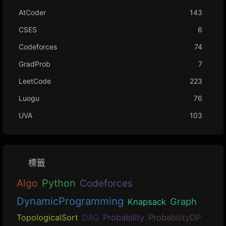
AtCoder
143
CSES
6
Codeforces
74
GradProb
7
LeetCode
223
Luogu
76
UVA
103
標籤
Algo
Python
Codeforces
DynamicProgramming
Graph
Knapsack
TopologicalSort
DAG
Probability
ProbabilityDP