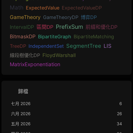
Math
ExpectedValue
ExpectedValueDP
GameTheory
GameTheoryDP
博弈DP
PrefixSum
IntervalDP
區間DP
前綴和優化DP
BitmaskDP
BipartiteGraph
BipartiteMatching
SegmentTree
LIS
TreeDP
IndependentSet
線段樹優化DP
FloydWarshall
MatrixExponentiation
歸檔
七月 2026
6
六月 2026
26
五月 2026
34