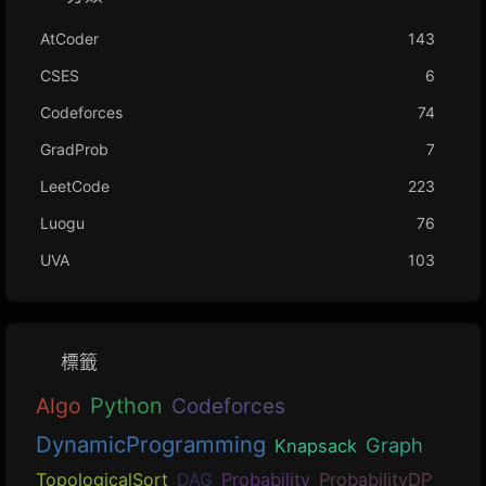
AtCoder
143
CSES
6
Codeforces
74
GradProb
7
LeetCode
223
Luogu
76
UVA
103
標籤
Algo
Python
Codeforces
DynamicProgramming
Graph
Knapsack
TopologicalSort
DAG
Probability
ProbabilityDP