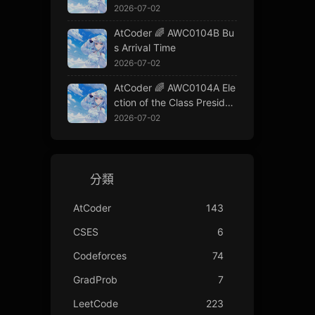
2026-07-02
AtCoder 🌈 AWC0104B Bu
s Arrival Time
2026-07-02
AtCoder 🌈 AWC0104A Ele
ction of the Class Presiden
t
2026-07-02
分類
AtCoder
143
CSES
6
Codeforces
74
GradProb
7
LeetCode
223