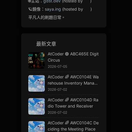
🌐主站：
gdst.dev
(hosted by
)
🪐鏡像：
saya.ing
(hosted by
)
平凡人的刷題日常。
最新文章
AtCoder 🟢 ABC465E Digit
Circus
2026-07-05
AtCoder 🌈 AWC0104E Wa
rehouse Inventory Manage
ment
2026-07-02
AtCoder 🌈 AWC0104D Ra
dio Tower and Receiver
2026-07-02
AtCoder 🌈 AWC0104C De
ciding the Meeting Place