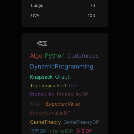
Luogu
76
UVA
103
標籤
Algo
Python
Codeforces
DynamicProgramming
Graph
Knapsack
TopologicalSort
DAG
Probability
ProbabilityDP
Math
ExpectedValue
ExpectedValueDP
GameTheory
GameTheoryDP
博弈DP
IntervalDP
區間DP