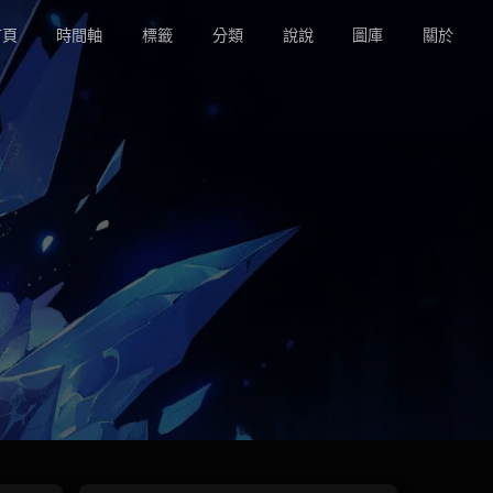
頁
時間軸
標籤
分類
說說
圖庫
關於