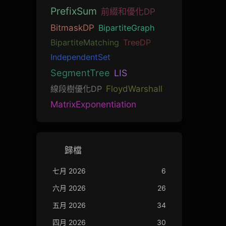
PrefixSum
前綴和優化DP
BitmaskDP
BipartiteGraph
BipartiteMatching
TreeDP
IndependentSet
SegmentTree
LIS
線段樹優化DP
FloydWarshall
MatrixExponentiation
歸檔
七月 2026
6
六月 2026
26
五月 2026
34
四月 2026
30