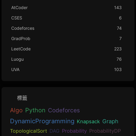
AtCoder
143
CSES
6
Codeforces
74
GradProb
7
LeetCode
223
Luogu
76
UVA
103
標籤
Algo
Python
Codeforces
DynamicProgramming
Graph
Knapsack
TopologicalSort
DAG
Probability
ProbabilityDP