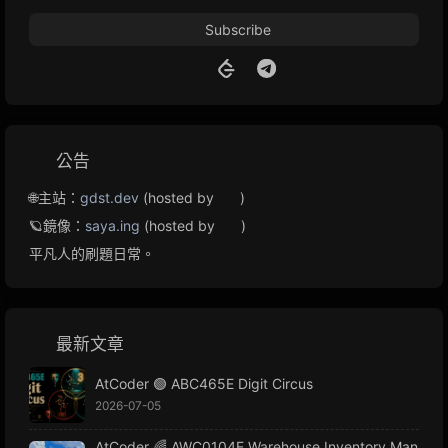
Subscribe
公告
🌐主站：
gdst.dev
(hosted by
)
🪐鏡像：
saya.ing
(hosted by
)
平凡人的刷題日常。
最新文章
AtCoder 🟢 ABC465E Digit Circus
2026-07-05
AtCoder 🌈 AWC0104E Warehouse Inventory Man