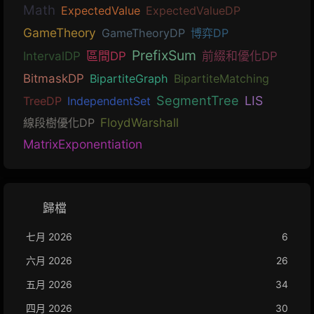
Math
ExpectedValue
ExpectedValueDP
GameTheory
GameTheoryDP
博弈DP
PrefixSum
IntervalDP
區間DP
前綴和優化DP
BitmaskDP
BipartiteGraph
BipartiteMatching
SegmentTree
LIS
TreeDP
IndependentSet
線段樹優化DP
FloydWarshall
MatrixExponentiation
歸檔
七月 2026
6
六月 2026
26
五月 2026
34
四月 2026
30