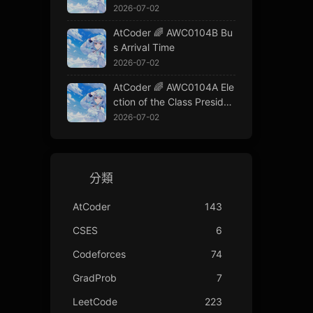
2026-07-02
AtCoder 🌈 AWC0104B Bu
s Arrival Time
2026-07-02
AtCoder 🌈 AWC0104A Ele
ction of the Class Presiden
t
2026-07-02
分類
AtCoder
143
CSES
6
Codeforces
74
GradProb
7
LeetCode
223