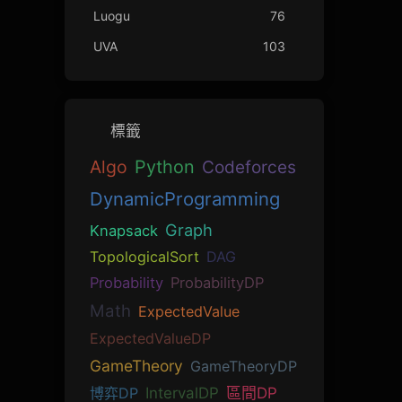
Luogu
76
UVA
103
標籤
Algo
Python
Codeforces
DynamicProgramming
Graph
Knapsack
TopologicalSort
DAG
Probability
ProbabilityDP
Math
ExpectedValue
ExpectedValueDP
GameTheory
GameTheoryDP
博弈DP
IntervalDP
區間DP