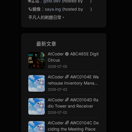
🌐主站：
gdst.dev
(hosted by
)
🪐鏡像：
saya.ing
(hosted by
)
平凡人的刷題日常。
最新文章
AtCoder 🟢 ABC465E Digit
Circus
2026-07-05
AtCoder 🌈 AWC0104E Wa
rehouse Inventory Manage
ment
2026-07-02
AtCoder 🌈 AWC0104D Ra
dio Tower and Receiver
2026-07-02
AtCoder 🌈 AWC0104C De
ciding the Meeting Place