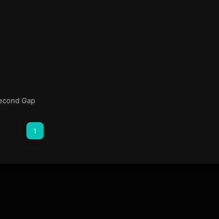
econd Gap
1