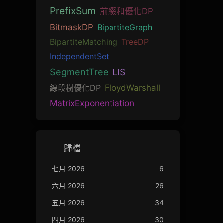
PrefixSum
前綴和優化DP
BitmaskDP
BipartiteGraph
BipartiteMatching
TreeDP
IndependentSet
SegmentTree
LIS
線段樹優化DP
FloydWarshall
MatrixExponentiation
歸檔
七月 2026
6
六月 2026
26
五月 2026
34
四月 2026
30