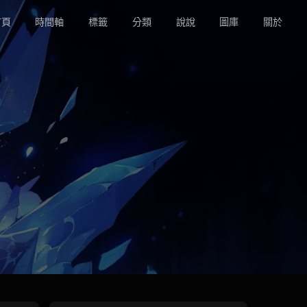
頁
時間軸
標籤
分類
說說
圖庫
關於