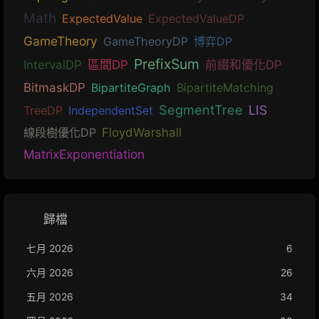
Math
ExpectedValue
ExpectedValueDP
GameTheory
GameTheoryDP
博弈DP
PrefixSum
IntervalDP
區間DP
前綴和優化DP
BitmaskDP
BipartiteGraph
BipartiteMatching
SegmentTree
LIS
TreeDP
IndependentSet
線段樹優化DP
FloydWarshall
MatrixExponentiation
歸檔
七月 2026
6
六月 2026
26
五月 2026
34