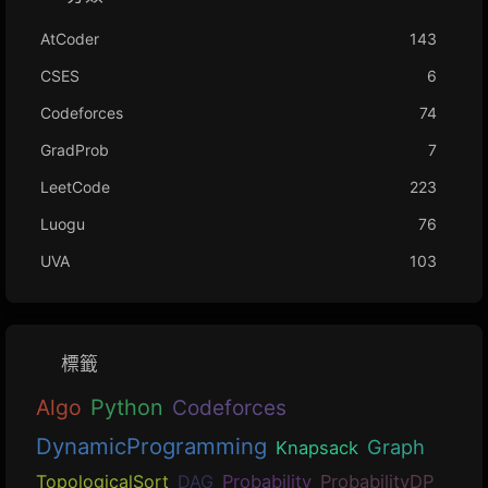
AtCoder
143
CSES
6
Codeforces
74
GradProb
7
LeetCode
223
Luogu
76
UVA
103
標籤
Algo
Python
Codeforces
DynamicProgramming
Graph
Knapsack
TopologicalSort
DAG
Probability
ProbabilityDP