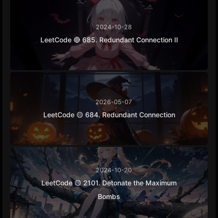
2024-10-28
LeetCode 🔴 685. Redundant Connection II
2026-05-07
LeetCode 🟡 684. Redundant Connection
2024-10-20
LeetCode 🟡 2101. Detonate the Maximum
Bombs