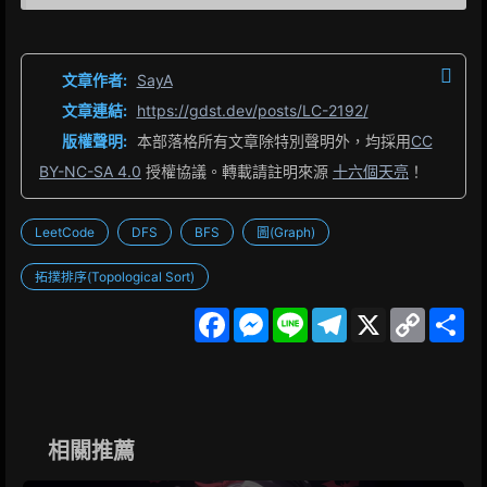
文章作者:
SayA
文章連結:
https://gdst.dev/posts/LC-2192/
版權聲明:
本部落格所有文章除特別聲明外，均採用
CC
BY-NC-SA 4.0
授權協議。轉載請註明來源
十六個天亮
！
LeetCode
DFS
BFS
圖(Graph)
拓撲排序(Topological Sort)
F
M
L
T
X
C
S
a
e
i
e
o
h
c
s
n
l
p
a
e
s
e
e
y
r
b
e
g
L
e
o
n
r
i
o
g
a
n
k
e
m
k
相關推薦
r