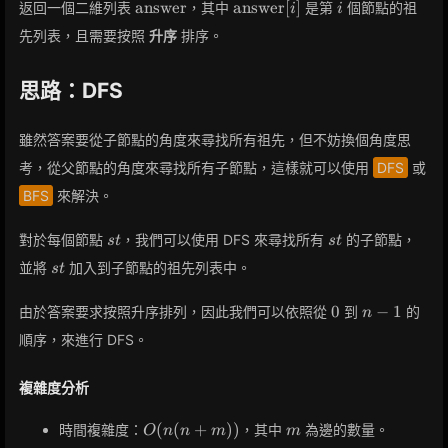
\text{answer}
\text{answer}
i
answer
answer
[
]
返回一個二維列表
，其中
是第
個節點的祖
i
i
[i]
先列表，且需要按照
升序
排序。
思路：DFS
雖然答案要從子節點的角度來尋找所有祖先，但不妨換個角度思
考，從父節點的角度來尋找所有子節點，這樣就可以使用
DFS
或
BFS
來解決。
st
st
對於每個節點
，我們可以使用 DFS 來尋找所有
的子節點，
s
t
s
t
st
並將
加入到子節點的祖先列表中。
s
t
0
n-
0
−
1
由於答案要求按照升序排列，因此我們可以依照從
到
的
n
1
順序，來進行 DFS。
複雜度分析
O(n(n
m
(
(
+
)
)
時間複雜度：
，其中
為邊的數量。
O
n
n
m
m
+ m))