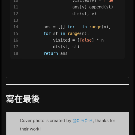
10
                    visited[v] = 
True
11
                    ans[v].append(st)
12
                    dfs(st, v)
13
14
        ans = [[] 
for
 _ 
in
range
(n)]
15
for
 st 
in
range
(n):
16
            visited = [
False
] * n
17
            dfs(st, st)
18
return
 ans
寫在最後
Cover photo is created by
@たろたろ
, thanks for
their work!