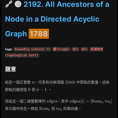
🔗 🟡
2192. All Ancestors of a
Node in a Directed Acyclic
Graph
1788
tags:
Biweekly Contest 73
圖(Graph)
DFS
BFS
拓撲排序
(Topological Sort)
題意
n
給定一個正整數
，代表有向無環圖 (DAG) 中節點的數量。這些
n
0
n-
0
−
1
節點的編號從
到
。
n
1
\text{edges}
\text{edges}[i]
edges
edges
[
]
=
[
from
,
to
]
另給定一個二維整數陣列
，其中
i
i
i
=
\text{from}_i
\text{to}_i
from
to
表示圖中存在一條從
到
的單向邊。
i
i
[\text{from}_i,
\text{to}_i]