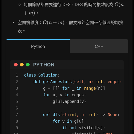
O(n
(
每個節點都需要進行 DFS，DFS 的時間複雜度為
O
n
+
+
)
。
m
m)
O(n
(
+
)
空間複雜度：
，需要額外空間來存儲圖的鄰接
O
n
m
+
表。
m)
Python
C++
PYTHON
1
class
Solution
:
2
def
getAncestors
(
self, n: 
int
, edges: 
List
3
        g = [[] 
for
 _ 
in
range
(n)]
4
for
 u, v 
in
 edges:
5
            g[u].append(v)
6
7
def
dfs
(
st:
int
, u: 
int
) -> 
None
:
8
for
 v 
in
 g[u]:
9
if
not
 visited[v]: