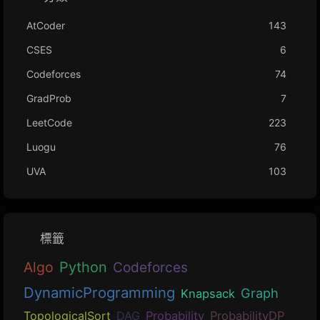
AtCoder
143
CSES
6
Codeforces
74
GradProb
7
LeetCode
223
Luogu
76
UVA
103
標籤
Algo
Python
Codeforces
DynamicProgramming
Graph
Knapsack
TopologicalSort
DAG
Probability
ProbabilityDP