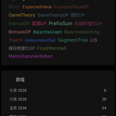
Math
ExpectedValue
ExpectedValueDP
GameTheory
GameTheoryDP
博弈DP
PrefixSum
IntervalDP
區間DP
前綴和優化DP
BitmaskDP
BipartiteGraph
BipartiteMatching
SegmentTree
LIS
TreeDP
IndependentSet
線段樹優化DP
FloydWarshall
MatrixExponentiation
歸檔
七月 2026
6
六月 2026
26
五月 2026
34