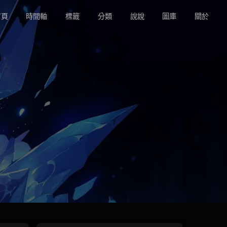
頁
時間軸
標籤
分類
說說
圖庫
關於