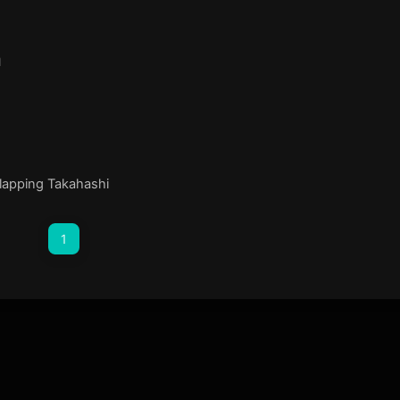
n
apping Takahashi
1