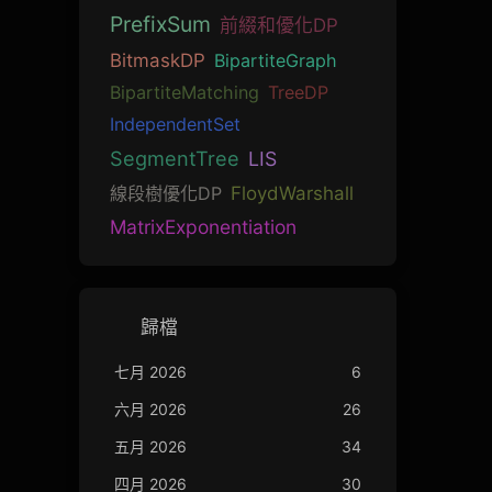
PrefixSum
前綴和優化DP
BitmaskDP
BipartiteGraph
BipartiteMatching
TreeDP
IndependentSet
SegmentTree
LIS
線段樹優化DP
FloydWarshall
MatrixExponentiation
歸檔
七月 2026
6
六月 2026
26
五月 2026
34
四月 2026
30