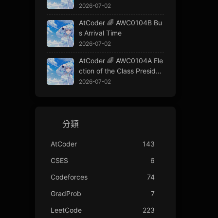
2026-07-02
AtCoder 🌈 AWC0104B Bu
s Arrival Time
2026-07-02
AtCoder 🌈 AWC0104A Ele
ction of the Class Presiden
t
2026-07-02
分類
AtCoder
143
CSES
6
Codeforces
74
GradProb
7
LeetCode
223