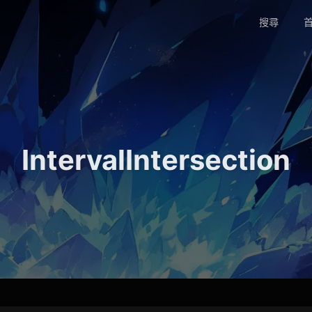
搜尋
首
IntervalIntersection