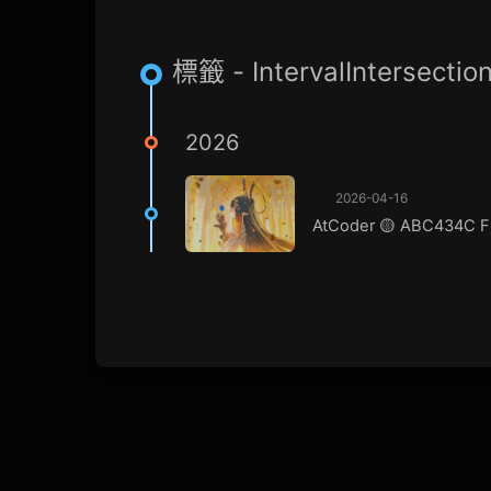
標籤 - IntervalIntersectio
2026
2026-04-16
AtCoder 🟡 ABC434C Fl