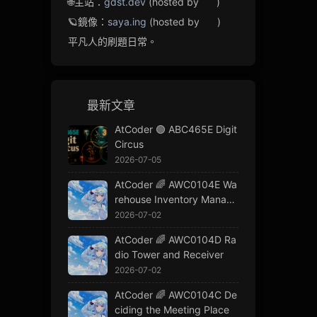
🌐主站：
gdst.dev
(hosted by
)
🪐鏡像：
saya.ing
(hosted by
)
平凡人的刷題日常。
最新文章
AtCoder 🟢 ABC465E Digit
Circus
2026-07-05
AtCoder 🌈 AWC0104E Wa
rehouse Inventory Manage
ment
2026-07-02
AtCoder 🌈 AWC0104D Ra
dio Tower and Receiver
2026-07-02
AtCoder 🌈 AWC0104C De
ciding the Meeting Place