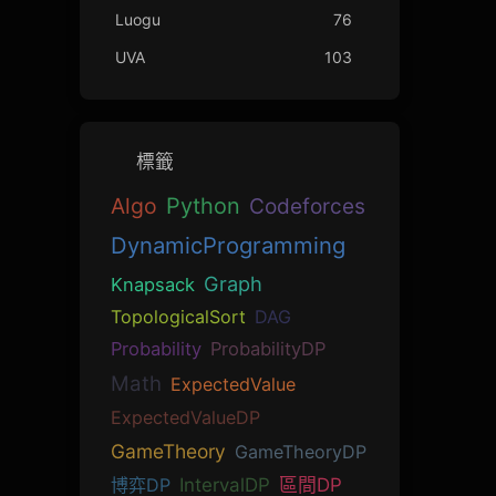
Luogu
76
UVA
103
標籤
Algo
Python
Codeforces
DynamicProgramming
Graph
Knapsack
TopologicalSort
DAG
Probability
ProbabilityDP
Math
ExpectedValue
ExpectedValueDP
GameTheory
GameTheoryDP
博弈DP
IntervalDP
區間DP