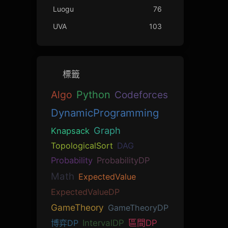
Luogu
76
UVA
103
標籤
Algo
Python
Codeforces
DynamicProgramming
Graph
Knapsack
TopologicalSort
DAG
Probability
ProbabilityDP
Math
ExpectedValue
ExpectedValueDP
GameTheory
GameTheoryDP
博弈DP
IntervalDP
區間DP