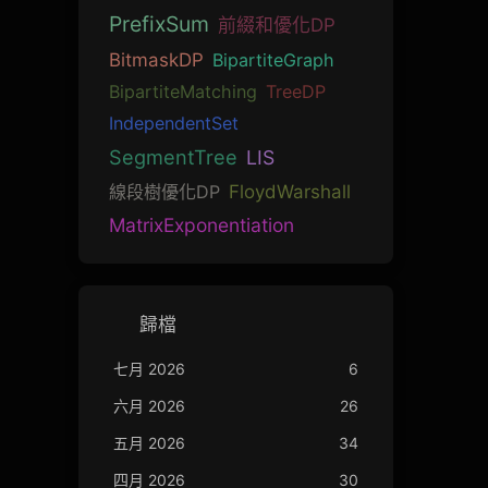
PrefixSum
前綴和優化DP
BitmaskDP
BipartiteGraph
BipartiteMatching
TreeDP
IndependentSet
SegmentTree
LIS
線段樹優化DP
FloydWarshall
MatrixExponentiation
歸檔
七月 2026
6
六月 2026
26
五月 2026
34
四月 2026
30