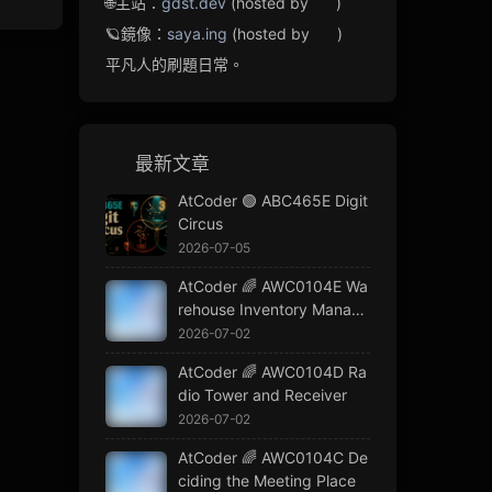
🌐主站：
gdst.dev
(hosted by
)
🪐鏡像：
saya.ing
(hosted by
)
平凡人的刷題日常。
最新文章
AtCoder 🟢 ABC465E Digit
Circus
2026-07-05
AtCoder 🌈 AWC0104E Wa
rehouse Inventory Manage
ment
2026-07-02
AtCoder 🌈 AWC0104D Ra
dio Tower and Receiver
2026-07-02
AtCoder 🌈 AWC0104C De
ciding the Meeting Place