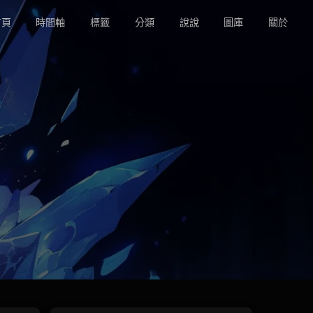
頁
時間軸
標籤
分類
說說
圖庫
關於