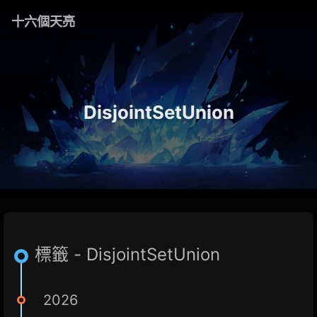
十六個天亮
DisjointSetUnion
標籤 - DisjointSetUnion
2026