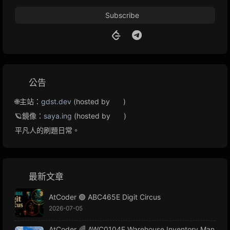
Subscribe
公告
🌐主站：
gdst.dev
(hosted by
)
🪐鏡像：
saya.ing
(hosted by
)
平凡人的刷題日常。
最新文章
AtCoder 🟢 ABC465E Digit Circus
2026-07-05
AtCoder 🌈 AWC0104E Warehouse Inventory Man