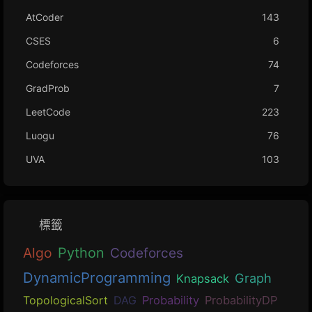
AtCoder
143
CSES
6
Codeforces
74
GradProb
7
LeetCode
223
Luogu
76
UVA
103
標籤
Algo
Python
Codeforces
DynamicProgramming
Graph
Knapsack
TopologicalSort
DAG
Probability
ProbabilityDP