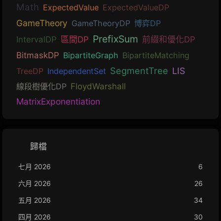
Math
ExpectedValue
ExpectedValueDP
GameTheory
GameTheoryDP
博弈DP
PrefixSum
IntervalDP
區間DP
前綴和優化DP
BitmaskDP
BipartiteGraph
BipartiteMatching
SegmentTree
LIS
TreeDP
IndependentSet
線段樹優化DP
FloydWarshall
MatrixExponentiation
歸檔
七月 2026
6
六月 2026
26
五月 2026
34
四月 2026
30