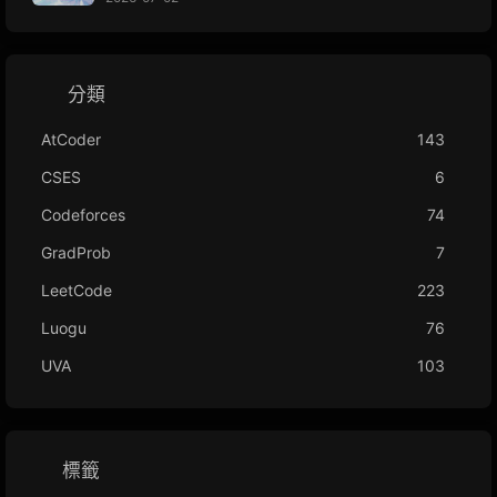
分類
AtCoder
143
CSES
6
Codeforces
74
GradProb
7
LeetCode
223
Luogu
76
UVA
103
標籤