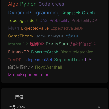
Algo
Python
Codeforces
DynamicProgramming
Graph
Knapsack
TopologicalSort
DAG
Probability
ProbabilityDP
Math
ExpectedValue
ExpectedValueDP
GameTheory
GameTheoryDP
博弈DP
PrefixSum
IntervalDP
區間DP
前綴和優化DP
BitmaskDP
BipartiteGraph
BipartiteMatching
SegmentTree
LIS
TreeDP
IndependentSet
線段樹優化DP
FloydWarshall
MatrixExponentiation
歸檔
七月 2026
6