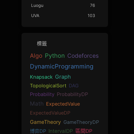
Luogu
76
UVA
103
標籤
Algo
Python
Codeforces
DynamicProgramming
Graph
Knapsack
TopologicalSort
DAG
Probability
ProbabilityDP
Math
ExpectedValue
ExpectedValueDP
GameTheory
GameTheoryDP
博弈DP
IntervalDP
區間DP