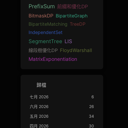
PrefixSum
前綴和優化DP
BitmaskDP
BipartiteGraph
BipartiteMatching
TreeDP
IndependentSet
SegmentTree
LIS
線段樹優化DP
FloydWarshall
MatrixExponentiation
歸檔
七月 2026
6
六月 2026
26
五月 2026
34
四月 2026
30