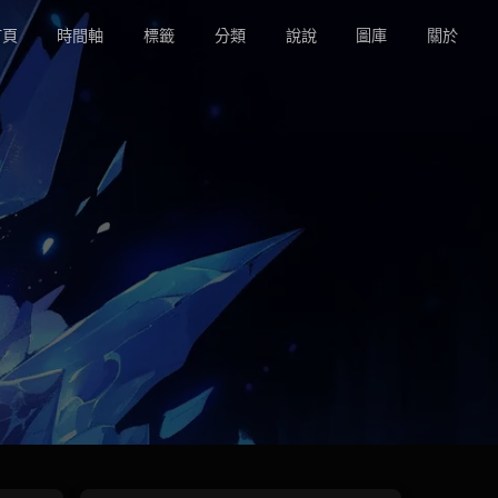
頁
時間軸
標籤
分類
說說
圖庫
關於