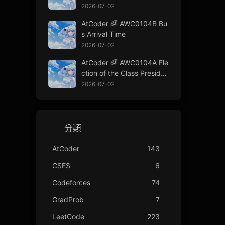
2026-07-02
AtCoder 🌈 AWC0104B Bu
s Arrival Time
2026-07-02
AtCoder 🌈 AWC0104A Ele
ction of the Class Presiden
t
2026-07-02
分類
AtCoder
143
CSES
6
Codeforces
74
GradProb
7
LeetCode
223