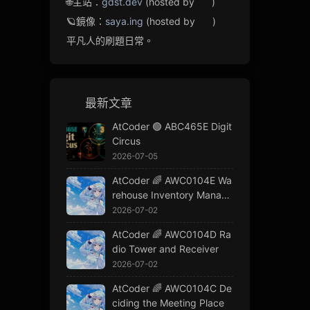
🌐主站：
gdst.dev
(hosted by
)
🪐鏡像：
saya.ing
(hosted by
)
平凡人的刷題日常。
最新文章
AtCoder 🟢 ABC465E Digit
Circus
2026-07-05
AtCoder 🌈 AWC0104E Wa
rehouse Inventory Manage
ment
2026-07-02
AtCoder 🌈 AWC0104D Ra
dio Tower and Receiver
2026-07-02
AtCoder 🌈 AWC0104C De
ciding the Meeting Place