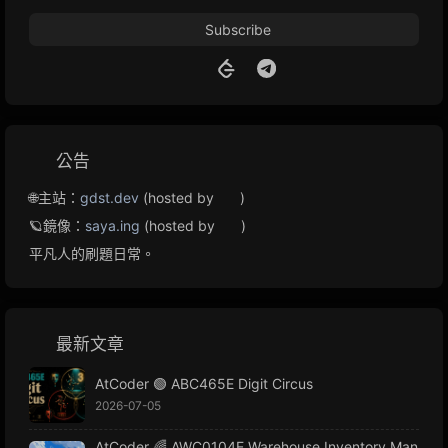
Subscribe
公告
🌐主站：
gdst.dev
(hosted by
)
🪐鏡像：
saya.ing
(hosted by
)
平凡人的刷題日常。
最新文章
AtCoder 🟢 ABC465E Digit Circus
2026-07-05
AtCoder 🌈 AWC0104E Warehouse Inventory Man