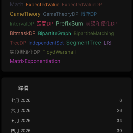
Math
ExpectedValue
ExpectedValueDP
GameTheory
GameTheoryDP
博弈DP
PrefixSum
IntervalDP
區間DP
前綴和優化DP
BitmaskDP
BipartiteGraph
BipartiteMatching
SegmentTree
LIS
TreeDP
IndependentSet
線段樹優化DP
FloydWarshall
MatrixExponentiation
歸檔
七月 2026
6
六月 2026
26
五月 2026
34
四月 2026
30