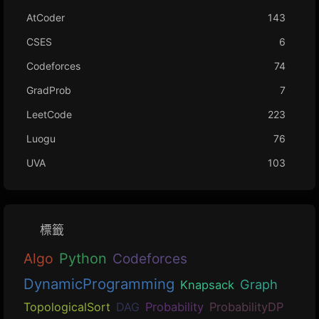
AtCoder
143
CSES
6
Codeforces
74
GradProb
7
LeetCode
223
Luogu
76
UVA
103
標籤
Algo
Python
Codeforces
DynamicProgramming
Graph
Knapsack
TopologicalSort
DAG
Probability
ProbabilityDP