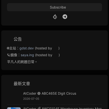
Subscribe
公告
🌐主站：
gdst.dev
(hosted by
)
🪐鏡像：
saya.ing
(hosted by
)
平凡人的刷題日常。
最新文章
AtCoder 🟢 ABC465E Digit Circus
2026-07-05
AtCoder 🌈 AWC0104E Warehouse Inventory Man