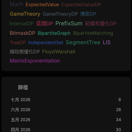
Math
ExpectedValue
ExpectedValueDP
GameTheory
GameTheoryDP
博弈DP
PrefixSum
IntervalDP
區間DP
前綴和優化DP
BitmaskDP
BipartiteGraph
BipartiteMatching
SegmentTree
LIS
TreeDP
IndependentSet
線段樹優化DP
FloydWarshall
MatrixExponentiation
歸檔
七月 2026
6
六月 2026
26
五月 2026
34
四月 2026
30