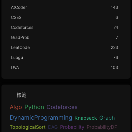
AtCoder
143
CSES
6
Codeforces
74
GradProb
7
LeetCode
223
Luogu
76
UVA
103
標籤
Algo
Python
Codeforces
DynamicProgramming
Graph
Knapsack
TopologicalSort
DAG
Probability
ProbabilityDP