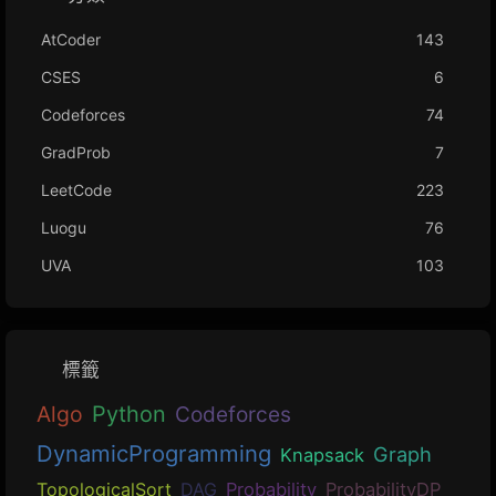
AtCoder
143
CSES
6
Codeforces
74
GradProb
7
LeetCode
223
Luogu
76
UVA
103
標籤
Algo
Python
Codeforces
DynamicProgramming
Graph
Knapsack
TopologicalSort
DAG
Probability
ProbabilityDP