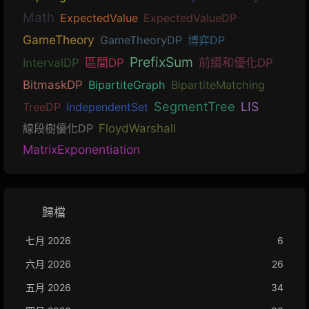
Math
ExpectedValue
ExpectedValueDP
GameTheory
GameTheoryDP
博弈DP
PrefixSum
IntervalDP
區間DP
前綴和優化DP
BitmaskDP
BipartiteGraph
BipartiteMatching
SegmentTree
LIS
TreeDP
IndependentSet
線段樹優化DP
FloydWarshall
MatrixExponentiation
歸檔
七月 2026
6
六月 2026
26
五月 2026
34