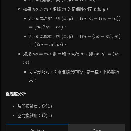
m
x
y
m
n
o
=
y)
(no,
no
m
x
y
>
如果
，根據
的奇偶性分配
和
。
n
o
m
m
x
y
=
m)
>
(m,
m
(x,
(
,
)
=
(
,
−
(
−
)
)
若
為奇數，則
m
x
y
m
m
n
o
m
m
no)
y)
=
(
,
2
−
)
。
m
m
n
o
=
(m,
m
(x,
(
,
)
=
(
−
(
−
)
,
)
若
為偶數，則
m
x
y
m
n
o
m
m
m -
y)
=
(
2
−
,
)
。
m
n
o
m
(no
=
-
(m
no
x
y
m
(x,
=
(
,
)
=
(
,
如果
，則
和
均為
，即
n
o
m
x
y
m
x
y
m
m))
-
=
y)
)
。
m
=
(no
m
=
(m,
-
(m,
可以分配到上面兩種情況中的任意一種，不影響結
2m
m),
m)
果。
-
m)
no)
=
(2m
複雜度分析
-
O(1)
no,
(
1
)
時間複雜度：
O
m)
O(1)
(
1
)
空間複雜度：
O
Python
C++