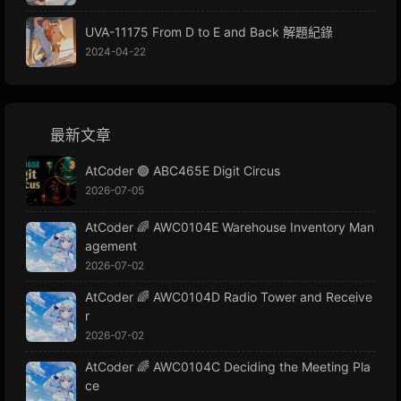
UVA-11175 From D to E and Back 解題紀錄
2024-04-22
最新文章
AtCoder 🟢 ABC465E Digit Circus
2026-07-05
AtCoder 🌈 AWC0104E Warehouse Inventory Man
agement
2026-07-02
AtCoder 🌈 AWC0104D Radio Tower and Receive
r
2026-07-02
AtCoder 🌈 AWC0104C Deciding the Meeting Pla
ce