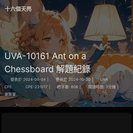
十六個天亮
UVA-10161 Ant on a
Chessboard 解題紀錄
發表於
2024-06-04
|
更新於
2024-10-20
|
UVA
CPE
CPE-231017
|
總字數:
808
|
閱讀時間:
3分鐘
|
瀏覽量: