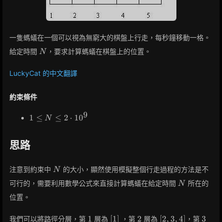
一隻螞蟻在一個可以視為無窮大的棋盤上行走，每秒鐘移動一格。
N
給定時間
，要求計算螞蟻在棋盤上的位置。
N
LuckyCat 的中文翻譯
約束條件
9
1
1
≤
≤
2
⋅
1
0
N
\leq
N
思路
\leq
2
\cdot
N
注意到約束中
的大小，顯然使用模擬整個行走過程的方法是不
N
10^9
N
可行的，需要利用數學公式來直接計算螞蟻在給定時間
所在的
N
位置。
1
[1]
2
[2,
3
1
[
1
]
2
[
2
,
3
,
4
]
3
我們可以將路徑分層，第
層為
，第
層為
，第