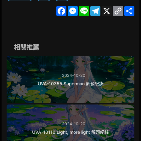
F
M
L
T
X
C
S
a
e
i
e
o
h
c
s
n
l
p
a
e
s
e
e
y
r
b
e
g
L
e
o
n
r
i
o
g
a
n
k
e
m
k
相關推薦
r
2024-10-20
UVA-10355 Superman 解題紀錄
2024-10-20
UVA-10110 Light, more light 解題紀錄