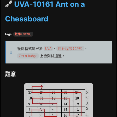
🔗
UVA-10161 Ant on a
Chessboard
tags:
數學(Math)
範例程式碼已於
、
、
UVA
瘋狂程設(CPE)
上皆測試通過。
ZeroJudge
題意