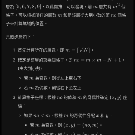
3,
2
[5,
m
m^2
[
5
,
6
,
7
,
8
,
9
]
層為
，以此類推。可以發現，前
層共有
個
m
m
4]
6,
m
no
格子，可以根據所在的層數
和是該層從大到小數的第
個格
m
n
o
7,
8,
子來計算螞蟻的位置。
9]
具體步驟如下：
m =
=
⌈
⌉
首先計算所在的層數，即
。
m
N
\lceil
no =
=
×
−
+
1
確定是該層的第幾個格子，即
。
n
o
m
m
N
\sqrt{N}
m
\rceil
(由大到小數)
\times
m
m - N
若
為奇數，則從左上至右下
m
+ 1
m
若
為偶數，則從右下至左上
m
no
m
(x,
(
,
)
計算格子座標：根據
的值和
的奇偶性確定
座
n
o
m
x
y
y)
標：
no
m
x
y
<
如果
，根據
的奇偶性分配
和
。
n
o
m
m
x
y
<
m
(x,
(
,
)
=
(
,
)
若
為奇數，則
。
m
x
y
n
o
m
m
y)
m
(x,
(
,
)
=
(
,
)
若
為偶數，則
。