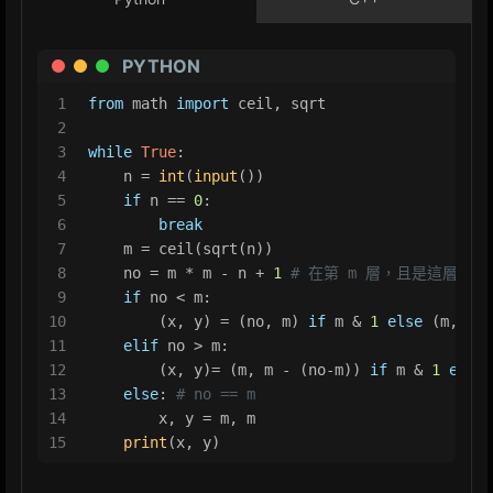
PYTHON
1
from
 math 
import
 ceil, sqrt
2
3
while
True
:
4
    n = 
int
(
input
())
5
if
 n == 
0
:
6
break
7
    m = ceil(sqrt(n))
8
    no = m * m - n + 
1
# 在第 m 層，且是這層的第 
9
if
 no < m:
10
        (x, y) = (no, m) 
if
 m & 
1
else
 (m, no)
11
elif
 no > m:
12
        (x, y)= (m, m - (no-m)) 
if
 m & 
1
else
 
13
else
: 
# no == m
14
        x, y = m, m
15
print
(x, y)