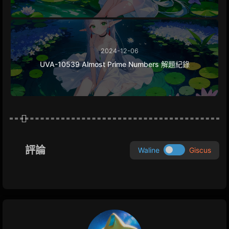
2024-12-06
UVA-10539 Almost Prime Numbers 解題紀錄
評論
Waline
Giscus