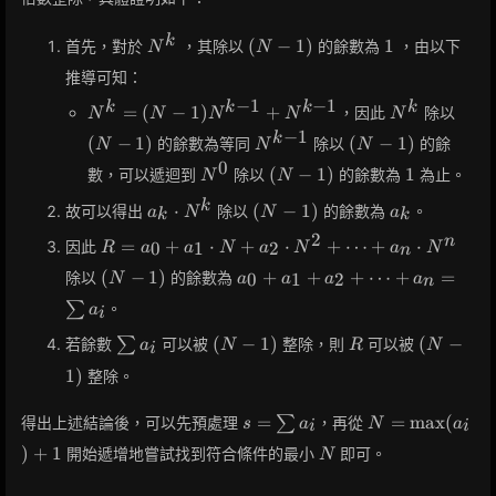
\cdots
N +
+ a_n
a_2
N^k
(N-
1
k
(
−
1
)
1
首先，對於
，其除以
的餘數為
，由以下
N
N
\cdot
\cdot
1)
推導可知：
10^n
N^2 +
−
1
−
1
\cdots
N^k
N^k
(N-
k
k
k
k
=
(
−
1
)
+
，因此
除以
N
N
N
N
N
+ a_n
= (N-
1)
−
1
N^{k-
(N-
k
(
−
1
)
(
−
1
)
的餘數為等同
除以
的餘
N
N
N
\cdot
1)
1}
1)
0
N^0
(N-
1
N^n
N^{k-
(
−
1
)
1
數，可以遞迴到
除以
的餘數為
為止。
N
N
1)
1} +
a_k
(N-
a_k
k
⋅
(
−
1
)
故可以得出
除以
的餘數為
。
a
N
N
a
k
k
N^{k-
\cdot
1)
2
1}
R =
n
=
+
⋅
+
⋅
+
⋯
+
⋅
因此
0
1
2
R
a
a
N
a
N
a
N
N^k
n
a_0 +
(N-
a_0 +
(
−
1
)
+
+
+
⋯
+
=
除以
的餘數為
0
1
2
N
a
a
a
a
n
a_1
1)
a_1 +
\cdot
∑
。
a
i
a_2 +
N +
\cdots
\sum
(N-
R
(N-
(
−
1
)
(
−
若餘數
∑
可以被
整除，則
可以被
a
N
R
N
i
a_2
+ a_n
a_i
1)
1)
\cdot
1
)
整除。
=
N^2 +
\sum
s =
N =
\cdots
=
=
max
(
得出上述結論後，可以先預處理
∑
，再從
s
a
N
a
a_i
i
i
\sum
\max(a_i)
+ a_n
N
)
+
1
開始遞增地嘗試找到符合條件的最小
即可。
N
a_i
+ 1
\cdot
N^n