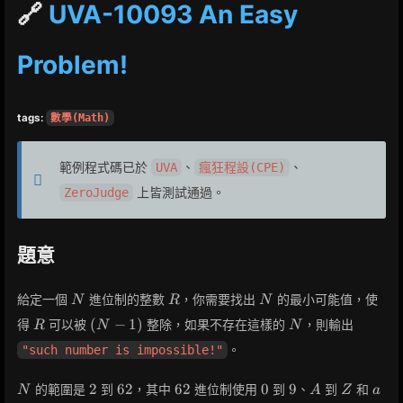
🔗
UVA-10093 An Easy
Problem!
tags:
數學(Math)
範例程式碼已於
、
、
UVA
瘋狂程設(CPE)
上皆測試通過。
ZeroJudge
題意
N
R
N
給定一個
進位制的整數
，你需要找出
的最小可能值，使
N
R
N
R
(N-
N
(
−
1
)
得
可以被
整除，如果不存在這樣的
，則輸出
R
N
N
1)
。
"such number is impossible!"
N
2
62
62
0
9
A
Z
a
2
6
2
6
2
0
9
的範圍是
到
，其中
進位制使用
到
、
到
和
N
A
Z
a