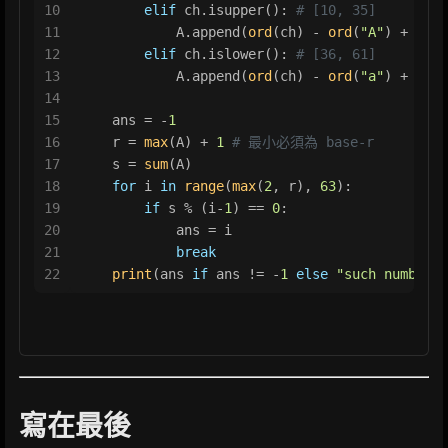
10
elif
 ch.isupper(): 
# [10, 35]
11
            A.append(
ord
(ch) - 
ord
(
"A"
) + 
10
)
12
elif
 ch.islower(): 
# [36, 61]
13
            A.append(
ord
(ch) - 
ord
(
"a"
) + 
36
)
14
15
    ans = -
1
16
    r = 
max
(A) + 
1
# 最小必須為 base-r
17
    s = 
sum
(A) 
18
for
 i 
in
range
(
max
(
2
, r), 
63
):
19
if
 s % (i-
1
) == 
0
:
20
            ans = i
21
break
22
print
(ans 
if
 ans != -
1
else
"such number i
寫在最後