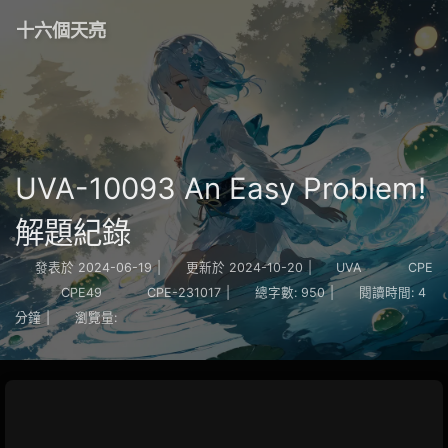
十六個天亮
UVA-10093 An Easy Problem!
解題紀錄
發表於
2024-06-19
|
更新於
2024-10-20
|
UVA
CPE
CPE49
CPE-231017
|
總字數:
950
|
閱讀時間:
4
分鐘
|
瀏覽量: