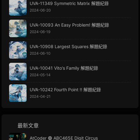
UVA-11349 Symmetric Matrix 解題紀錄
2024-06-20
UVA-10093 An Easy Problem! 解題紀錄
2024-06-19
UVA-10908 Largest Squares 解題紀錄
2024-06-10
UVA-10041 Vito's Family 解題紀錄
2024-05-14
UVA-10242 Fourth Point !! 解題紀錄
2024-04-21
最新文章
AtCoder 🟢 ABC465E Digit Circus