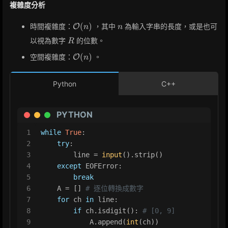
複雜度分析
\mathcal{O}
n
(
)
時間複雜度：
，其中
為輸入字串的長度，或是也可
O
n
n
(n)
R
以視為數字
的位數。
R
\mathcal{O}
(
)
空間複雜度：
。
O
n
(n)
Python
C++
PYTHON
1
while
True
:
2
try
:
3
        line = 
input
().strip()
4
except
 EOFError:
5
break
6
    A = [] 
# 逐位轉換成數字
7
for
 ch 
in
 line:
8
if
 ch.isdigit(): 
# [0, 9]
9
            A.append(
int
(ch))