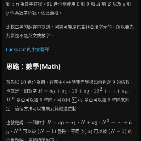
z
61
0
9
A
Z
a
y
6
1
0
9
到
作為數字符號，
進位制使用
到
和
到
以及
到
z
A
Z
a
作為數字符號，依此類推。
y
比較古老的翻譯中提到，測資可能是包含非合法字元的，所以要先
判斷是不是英文或數字。
LuckyCat 的中文翻譯
思路：數學(Math)
10
9
1
0
9
首先以
進位為例，在國中小中時我們學過如何判定
的倍數，
2
R =
=
+
⋅
1
0
+
⋅
1
0
+
⋯
+
⋅
也就是一個數字
0
1
2
R
a
a
a
a
n
a_0 +
9
\sum
9
n
1
0
9
9
是否可以被
整除，可以用
∑
是否可以被
整除來判
a
i
a_1
a_i
\cdot
定。這個方法可以推廣到其他進位制。
10 +
2
a_2
R =
=
+
⋅
+
⋅
+
⋯
+
也就是說，一個數字
0
1
2
R
a
a
N
a
N
a
\cdot
a_0 +
(N-
\sum
(N-
n
⋅
(
−
1
)
(
−
1
)
可以被
整除，等同
∑
可以被
的
N
N
a
N
n
i
10^2
a_1
1)
a_i
1)
+
\cdot
倍數整除，具體證明如下：