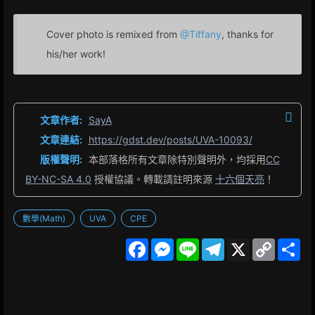
Cover photo is remixed from
@Tiffany
, thanks for
his/her work!
文章作者:
SayA
文章連結:
https://gdst.dev/posts/UVA-10093/
版權聲明:
本部落格所有文章除特別聲明外，均採用
CC
BY-NC-SA 4.0
授權協議。轉載請註明來源
十六個天亮
！
數學(Math)
UVA
CPE
F
M
L
T
X
C
S
a
e
i
e
o
h
c
s
n
l
p
a
e
s
e
e
y
r
b
e
g
L
e
o
n
r
i
o
g
a
n