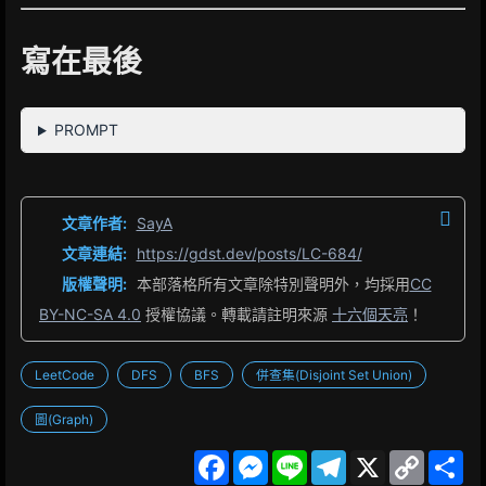
寫在最後
PROMPT
文章作者:
SayA
文章連結:
https://gdst.dev/posts/LC-684/
版權聲明:
本部落格所有文章除特別聲明外，均採用
CC
BY-NC-SA 4.0
授權協議。轉載請註明來源
十六個天亮
！
LeetCode
DFS
BFS
併查集(Disjoint Set Union)
圖(Graph)
F
M
L
T
X
C
S
a
e
i
e
o
h