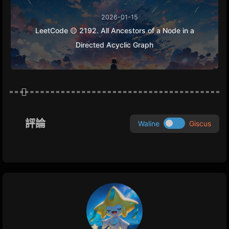
2026-01-15
LeetCode 🟡 2192. All Ancestors of a Node in a
Directed Acyclic Graph
評論
Waline
Giscus