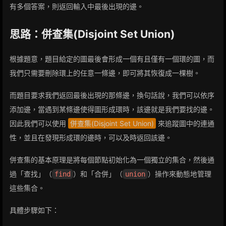
有多個答案，則返回輸入中最後出現的邊。
思路：併查集(Disjoint Set Union)
根據題意，題目給定的圖最後會形成一個有且僅有一個環的圖，而
我們只需要刪除環上的任意一條邊，即可將其恢復成一棵樹。
而題目要求我們返回最後出現的那條邊，換句話說，我們可以依序
添加邊，當遇到某條邊使得圖形成環時，該邊就是我們要找的邊。
因此我們可以使用
併查集(Disjoint Set Union)
來追蹤圖中的連通
性，並且在發現形成環的邊時，可以及時返回該邊。
併查集的基本原理是將每個節點初始化為一個獨立的集合，然後通
過「查找」（
）和「合併」（
）操作來動態地管理
find
union
這些集合。
具體步驟如下：