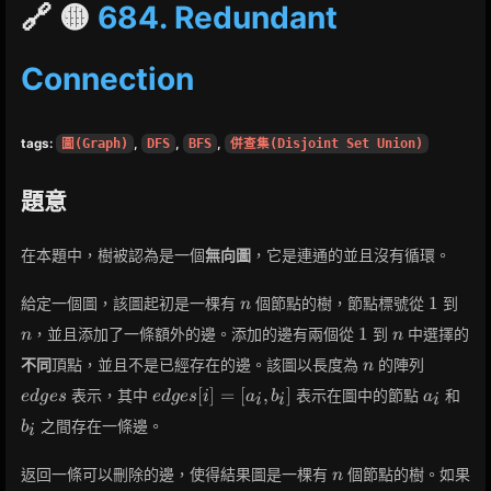
🔗 🟡
684. Redundant
Connection
tags:
圖(Graph)
,
DFS
,
BFS
,
併查集(Disjoint Set Union)
題意
在本題中，樹被認為是一個
無向圖
，它是連通的並且沒有循環。
n
1
n
1
給定一個圖，該圖起初是一棵有
個節點的樹，節點標號從
到
n
1
n
1
，並且添加了一條額外的邊。添加的邊有兩個從
到
中選擇的
n
n
n
edges
不同
頂點，並且不是已經存在的邊。該圖以長度為
的陣列
n
edges[i]
a_i
b_i
[
]
=
[
,
]
表示，其中
表示在圖中的節點
和
e
d
g
e
s
e
d
g
e
s
i
a
b
a
i
i
i
= [a_i,
之間存在一條邊。
b
i
b_i]
n
返回一條可以刪除的邊，使得結果圖是一棵有
個節點的樹。如果
n