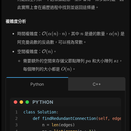
此實際上會在遍歷過程中找到並返回這條邊。
複雜度分析
\mathcal{O}
n
\alpha(n)
(
(
)
⋅
)
(
)
時間複雜度：
，其中
是邊的數量，
是
O
α
n
n
n
α
n
(\alpha(n)
阿克曼函數的反函數，可以視為常數。
\cdot n)
\mathcal{O}
(
)
空間複雜度：
。
O
n
(n)
pa
sz
需要額外的空間來存儲父節點陣列
和大小陣列
，
p
a
s
z
O(n)
(
)
每個陣列的大小都是
。
O
n
Python
C++
PYTHON
1
class
Solution
:
2
def
findRedundantConnection
(
self, edges: 
L
3
        n = 
len
(edges)