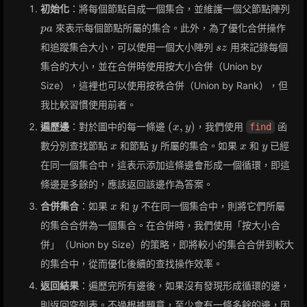
pa
初始化
：將每個節點自成一個集合，並維護一個父節點陣列
來表示每個節點所屬的集合。此外，為了優化合併操作
p
a
sz
和追蹤集合大小，可以使用一個大小陣列
用來記錄每個
s
z
集合的大小，並在合併時使用按大小合併（Union by
Size），這裡也可以使用按秩合併（Union by Rank），但
我比較習慣使用前者。
(x,
(
,
)
遍歷邊
：對於圖中的每一條邊
，我們使用
函
find
x
y
y)
x
y
x
y
數分別查找節點
和節點
所屬的集合。如果
和
已經
x
y
x
y
在同一個集合中，這表示添加這條邊會形成一個循環，即這
條邊是多餘的，應該返回該邊作為答案。
x
y
合併集合
：如果
和
不在同一個集合中，則將它們所屬
x
y
的集合合併為一個集合。在合併時，我們使用「按大小合
併」（Union by Size）的策略，即將較小的集合合併到較大
的集合中，從而優化後續的查找操作效率。
返回結果
：遍歷完所有邊後，如果沒有發現形成循環的邊，
則返回空列表。不過根據題意，至少會有一條多餘的邊，因