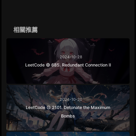
c
s
n
l
p
a
e
s
e
e
y
r
b
e
g
L
e
o
n
r
i
o
g
a
n
k
e
m
k
相關推薦
r
2024-10-28
LeetCode 🔴 685. Redundant Connection II
2024-10-20
LeetCode 🟡 2101. Detonate the Maximum
Bombs