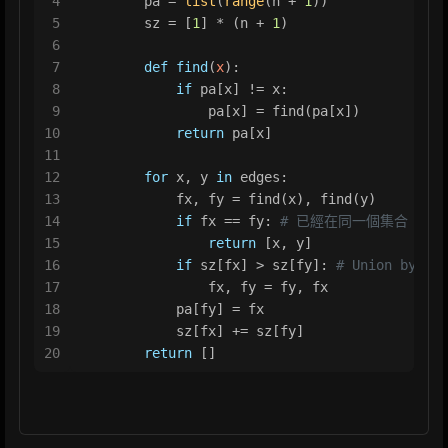
4
        pa = 
list
(
range
(n + 
1
))
5
        sz = [
1
] * (n + 
1
)
6
7
def
find
(
x
):
8
if
 pa[x] != x:
9
                pa[x] = find(pa[x])
10
return
 pa[x]
11
12
for
 x, y 
in
 edges:
13
            fx, fy = find(x), find(y)
14
if
 fx == fy: 
# 已經在同一個集合
15
return
 [x, y]
16
if
 sz[fx] > sz[fy]: 
# Union by siz
17
                fx, fy = fy, fx
18
            pa[fy] = fx
19
            sz[fx] += sz[fy]
20
return
 []