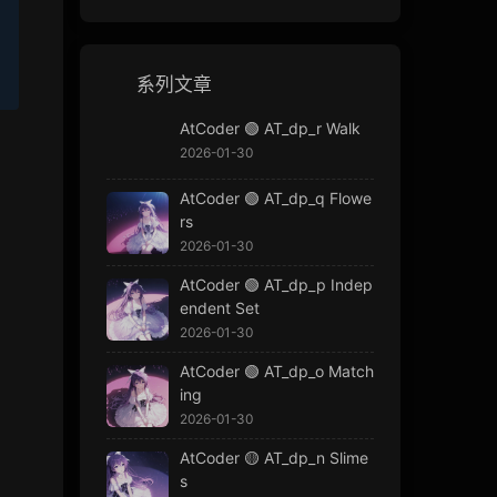
ot p_i
系列文章
AtCoder 🟢 AT_dp_r Walk
2026-01-30
AtCoder 🟢 AT_dp_q Flowe
rs
2026-01-30
AtCoder 🟢 AT_dp_p Indep
endent Set
2026-01-30
AtCoder 🟢 AT_dp_o Match
ing
2026-01-30
{N} dp[N][j]
AtCoder 🟡 AT_dp_n Slime
s