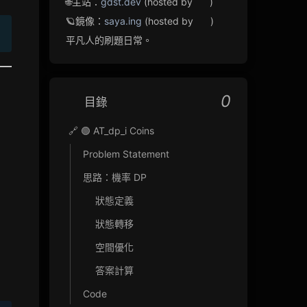
🌐主站：
gdst.dev
(hosted by
)
🪐鏡像：
saya.ing
(hosted by
)
平凡人的刷題日常。
0
目錄
🔗 🟢 AT_dp_i Coins
Problem Statement
思路：機率 DP
狀態定義
狀態轉移
空間優化
答案計算
Code