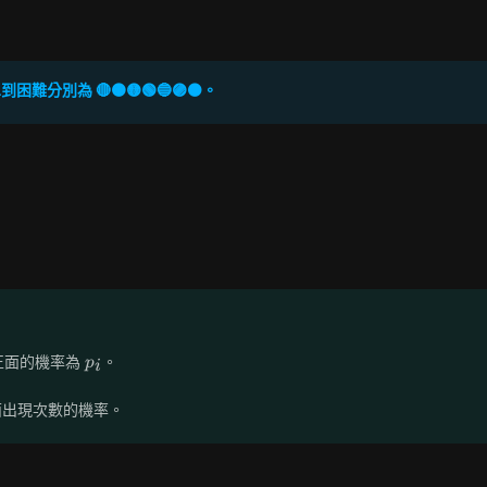
難分別為 🔴🟠🟡🟢🔵🟣⚫。
p_i
正面的機率為
。
p
i
面出現次數的機率。