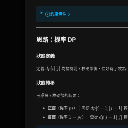
約束條件
思路：機率 DP
狀態定義
dp[i]
i
j
[
]
[
]
定義
為投擲前
枚硬幣後，恰好有
枚為
d
p
i
j
i
j
[j]
狀態轉移
i
考慮第
枚硬幣的結果：
i
p_i
dp[i-
[
−
1
]
[
−
1
]
正面
（機率
）：需從
轉
p
d
p
i
j
i
1][j-
1-
dp[i-
1
−
[
−
1
]
[
]
反面
（機率
）：需從
轉
p
d
p
i
j
1]
i
p_i
1][j]