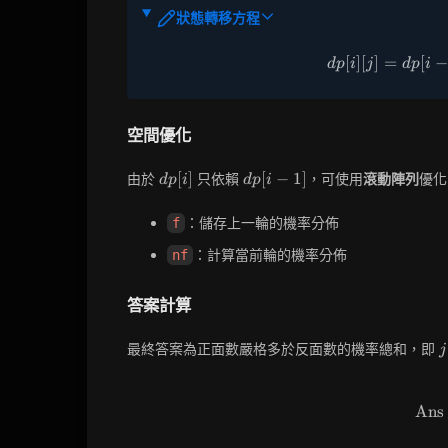
狀態轉移方程
[
]
[
]
=
[
−
d
p
i
j
d
p
i
空間優化
dp[i]
dp[i-
[
]
[
−
1
]
由於
只依賴
，可使用
滾動陣列
優化
d
p
i
d
p
i
1]
：儲存上一輪的機率分佈
f
：計算當前輪的機率分佈
nf
答案計算
j
最終答案為正面數嚴格多於反面數的機率總和，即
j
\
j
{
Ans