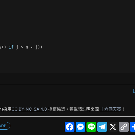
s() 
if
 j > n - j))
均採用
CC BY-NC-SA 4.0
授權協議。轉載請註明來源
十六個天亮
！
F
M
L
T
X
C
tyDP
a
e
i
e
o
c
s
n
l
p