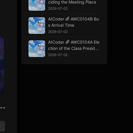
ciding the Meeting Place
r
e
2026-07-02
AtCoder 🌈 AWC0104B Bu
s Arrival Time
2026-07-02
AtCoder 🌈 AWC0104A Ele
ction of the Class Presiden
t
2026-07-02
s