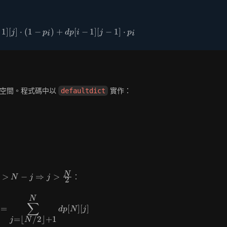
(1-
p_i)
1
]
[
]
⋅
(
1
−
dp[i][j] = dp[i-1][j] \cdot (1 - p_i) + dp[i-1][j-1] \cd
)
+
[
−
1
]
[
−
1
]
⋅
j
p
d
p
i
j
p
i
i
空間。程式碼中以
實作：
defaultdict
 > N - j
N
>
−
⇒
>
：
N
j
j
2
Rightarrow
 > \frac{N}
N
\text{Ans} = \sum_{j = \lfloor N/2 \rfloor + 1}^
∑
2}
=
[
]
[
]
d
p
N
j
=
⌊
/
2
⌋
+
1
j
N