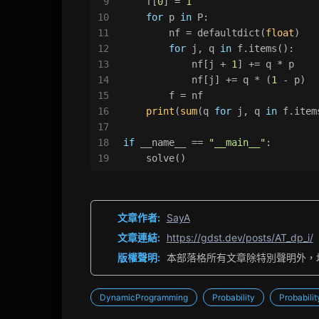
9
    f[
0
] = 
1
10
for
 p 
in
 P:
11
        nf = defaultdict(
float
)
12
for
 j, q 
in
 f.items():
13
            nf[j + 
1
] += q * p
14
            nf[j] += q * (
1
 - p)
15
        f = nf
16
print
(
sum
(q 
for
 j, q 
in
 f.item
17
18
if
 __name__ == 
"__main__"
:
19
    solve()
文章作者:
SayA
文章連結:
https://gdst.dev/posts/AT_dp_i/
版權聲明:
本部落格所有文章除特別聲明外，
DynamicProgramming
Probability
Probabili