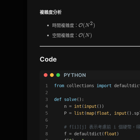
複雜度分析
2
\mathcal{O}
(
)
時間複雜度：
O
N
(N^2)
\mathcal{O}
(
)
空間複雜度：
O
N
(N)
Code
PYTHON
1
from
 collections 
import
 defaultdic
2
3
def
solve
():
4
    n = 
int
(
input
())
5
    P = 
list
(
map
(
float
, 
input
().sp
6
7
# f[i][j] 表示考慮前 i 個硬幣
8
    f = defaultdict(
float
)