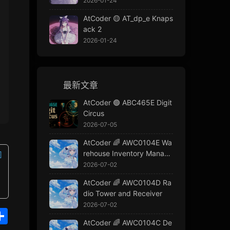
2026-01-24
AtCoder 🟡 AT_dp_e Knaps
ack 2
2026-01-24
最新文章
AtCoder 🟢 ABC465E Digit
Circus
2026-07-05
AtCoder 🌈 AWC0104E Wa
rehouse Inventory Manage
ment
2026-07-02
AtCoder 🌈 AWC0104D Ra
dio Tower and Receiver
2026-07-02
S
h
AtCoder 🌈 AWC0104C De
a