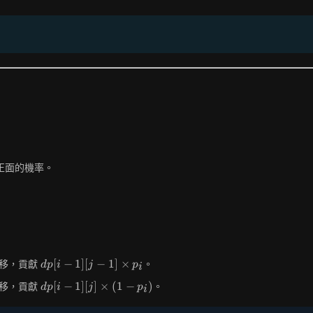
正面的機率。
dp[i-1]
[
−
1
]
[
−
1
]
×
移，貢獻
。
d
p
i
j
p
i
[j-1]
dp[i-1]
[
−
1
]
[
]
×
(
1
−
)
移，貢獻
。
d
p
i
j
p
\times
i
[j]
p_i
\times