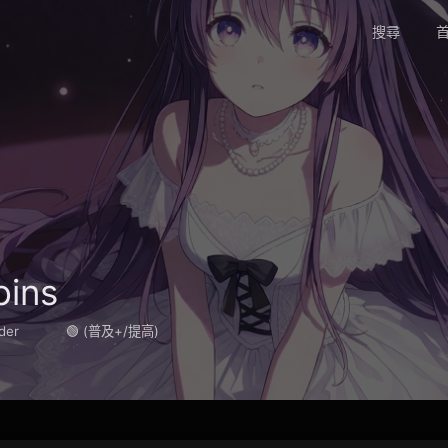
搜尋
首
oins
der
🟢 (普及+/提高)