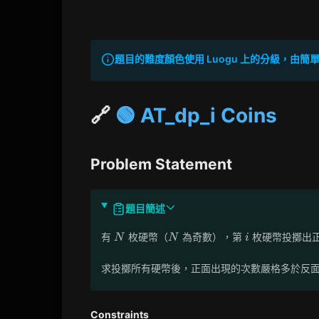
題目的難度顏色使用 Luogu 上的分級，由簡單到困
🔗
🟢 AT_dp_i Coins
Problem Statement
題目簡述
N
N
i
有
枚硬幣（
為奇數），第
枚硬幣投擲出
N
N
i
求投擲所有硬幣後，正面出現的次數嚴格多於反
Constraints