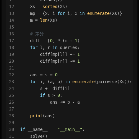
12
    Xs = 
sorted
(Xs)
13
    mp = {x: i 
for
 i, x 
in
enumerate
(Xs)}
14
    m = 
len
(Xs)
15
16
# 差分
17
    diff = [
0
] * (m + 
1
)
18
for
 l, r 
in
 queries:
19
        diff[mp[l]] += 
1
20
        diff[mp[r]] -= 
1
21
22
    ans = s = 
0
23
for
 i, (a, b) 
in
enumerate
(pairwise(Xs)):
24
        s += diff[i]
25
if
 s > 
0
:
26
            ans += b - a
27
28
print
(ans)
29
30
if
 __name__ == 
"__main__"
:
31
    solve()