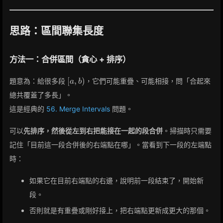
思路：區間聯集長度
方法一：合併區間（貪心 + 排序）
[a,b)
[
,
)
題意為：給很多段
，它們可能重疊、可能相接，問「合起來
a
b
總共覆蓋了多長」。
這是經典的
56. Merge Intervals
問題。
可以
先排序，然後從左到右把能接在一起的段合併
。掃描時只需要
記住「目前這一段合併後的右端點在哪」。當看到下一段的左端點
時：
如果它在目前右端點的右邊，說明前一段結束了，開始新
段。
否則就是有重疊或剛好接上，把右端點更新成更大的那個。