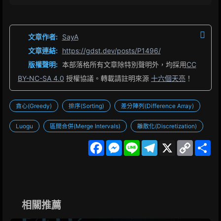
文章作者:
SayA
文章連結:
https://gdst.dev/posts/P1496/
版權聲明:
本部落格所有文章除特別聲明外，均採用
CC
BY-NC-SA 4.0
授權協議。轉載請註明來源
十六個天亮
！
貪心(Greedy)
排序(Sorting)
差分陣列(Difference Array)
Luogu
區間合併(Merge Intervals)
離散化(Discretization)
F
M
L
T
X
C
S
a
e
i
e
o
h
c
s
n
l
p
a
e
s
e
e
y
r
b
e
g
L
e
o
n
r
i
o
g
a
n
k
e
m
k
相關推薦
r