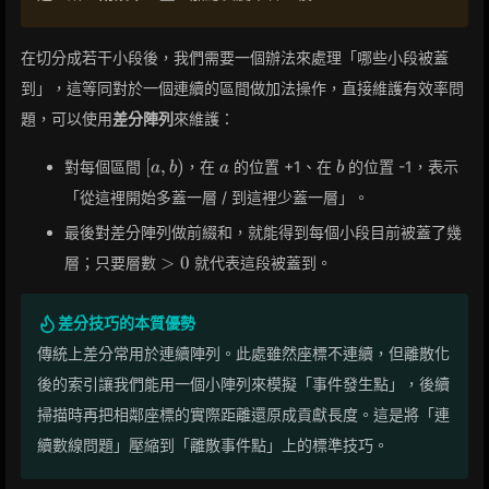
在切分成若干小段後，我們需要一個辦法來處理「哪些小段被蓋
到」，這等同對於一個連續的區間做加法操作，直接維護有效率問
題，可以使用
差分陣列
來維護：
[a,b)
a
b
[
,
)
對每個區間
，在
的位置 +1、在
的位置 -1，表示
a
b
a
b
「從這裡開始多蓋一層 / 到這裡少蓋一層」。
最後對差分陣列做前綴和，就能得到每個小段目前被蓋了幾
>0
>
0
層；只要層數
就代表這段被蓋到。
差分技巧的本質優勢
傳統上差分常用於連續陣列。此處雖然座標不連續，但離散化
後的索引讓我們能用一個小陣列來模擬「事件發生點」，後續
掃描時再把相鄰座標的實際距離還原成貢獻長度。這是將「連
續數線問題」壓縮到「離散事件點」上的標準技巧。