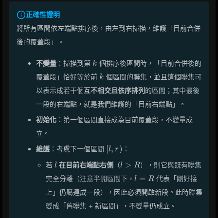
正確性證明
將所有區間依左端點排序後，由左到右掃描，維護「目前合併
後的覆蓋段」。
k
不變量
：掃描到第
個排序後區間時，「目前合併後的
k
k
覆蓋段」恰好等於前
個區間的聯集，並且這個聯集可
k
以表示成若干個
互不相交且依序排列
的區間；其中最後
一段的右端點，就是我們維護的「目前右端點」。
初始化
：第一個區間直接成為目前覆蓋段，不變量成
立。
[l,r)
[
,
)
維護
：考慮下一個區間
：
l
r
l
l
>
若
在目前右端點右側
（
），則它與既有聯集
l
l
R
>
l=R
=
完全分離（注意半開區間下，
代表「剛好接
l
R
R
上」仍屬連成一段），因此必須開啟新段。此時聯集
變成「舊聯集 + 新區間」，不變量仍成立。