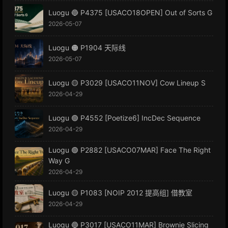
Luogu 🔵 P4375 [USACO18OPEN] Out of Sorts G
2026-05-07
Luogu 🟠 P1904 天际线
2026-05-07
Luogu 🟡 P3029 [USACO11NOV] Cow Lineup S
2026-04-29
Luogu 🟢 P4552 [Poetize6] IncDec Sequence
2026-04-29
Luogu 🟢 P2882 [USACO07MAR] Face The Right
Way G
2026-04-29
Luogu 🟡 P1083 [NOIP 2012 提高组] 借教室
2026-04-29
Luogu 🔵 P3017 [USACO11MAR] Brownie Slicing