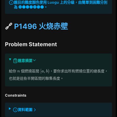
題目的難度顏色使用 Luogu 上的分級，由簡單到困難分別
為 🔴🟠🟡🟢🔵🟣⚫。
🔗
P1496 火烧赤壁
Problem Statement
題意摘要
n
[a,
[
,
)
給你
個燃燒區間
，要你求出所有燃燒位置的總長度，
n
a
b
b)
也就是這些半開區間的聯集長度。
Constraints
資料範圍