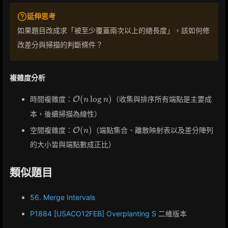
延伸思考
如果題目改成求「被至少覆蓋兩次以上的總長度」，該如何修
改差分與掃描的判斷條件？
複雜度分析
\mathcal{O}
(
lo
g
)
時間複雜度：
（收集與排序所有端點是主要成
O
n
n
(n \log n)
本，後續掃描為線性）
\mathcal{O}
(
)
空間複雜度：
（端點集合、離散映射表以及差分陣列
O
n
(n)
的大小皆與端點數成正比）
類似題目
56. Merge Intervals
P1884 [USACO12FEB] Overplanting S
二維版本