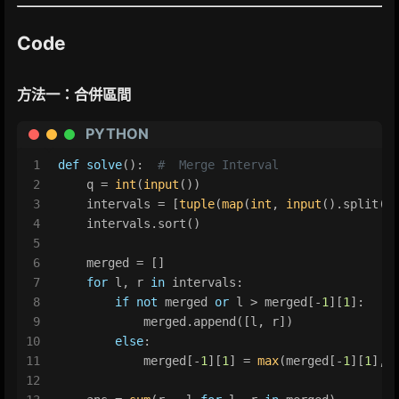
Code
方法一：合併區間
PYTHON
1
def
solve
():  
#  Merge Interval
2
    q = 
int
(
input
())
3
    intervals = [
tuple
(
map
(
int
, 
input
().split()
4
    intervals.sort()
5
6
    merged = []
7
for
 l, r 
in
 intervals:
8
if
not
 merged 
or
 l > merged[-
1
][
1
]:
9
            merged.append([l, r])
10
else
:
11
            merged[-
1
][
1
] = 
max
(merged[-
1
][
1
], 
12