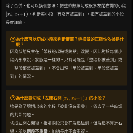
[x_
除了合併，也可以換個想法：把整條數線切成很多
左閉右開
的小段
x_
[
,
)
，判斷每小段「有沒有被蓋到」，把有被蓋到的小段
+
1
x
x
i
i
長度加總。
為什麼可以切成小段來判斷覆蓋？這樣做的正確性依據是什
麼？
因為狀態只會在「某段的起點或終點」改變，因此對於每個小
段內部來說，狀態是一樣的。只有可能是「整段都被蓋到」或
「整段都沒被蓋到」，不會出現「半段被蓋到、半段沒被蓋
到」的情況。
[x_i,
[
,
)
為什麼要切成「左閉右開
」的小段？
+
1
x
x
i
i
x_{i+1})
這是為了讓切出來的小段「彼此沒有重疊」，省去了一些麻煩
的判斷問題。
切成左閉右開後，相鄰兩段只會在端點碰到，但端點不算進右
邊，所以
兩段不重疊
，加總長度不會重複。