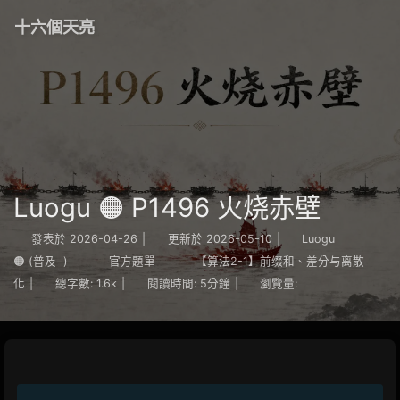
十六個天亮
Luogu 🟠 P1496 火烧赤壁
發表於
2026-04-26
|
更新於
2026-05-10
|
Luogu
🟠 (普及−)
官方題單
【算法2-1】前缀和、差分与离散
化
|
總字數:
1.6k
|
閱讀時間:
5分鐘
|
瀏覽量: