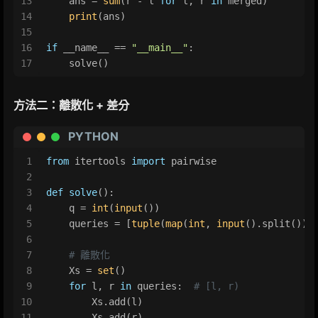
13
    ans = 
sum
(r - l 
for
 l, r 
in
 merged)
14
print
(ans)
15
16
if
 __name__ == 
"__main__"
:
17
    solve()
方法二：離散化 + 差分
PYTHON
1
from
 itertools 
import
 pairwise
2
3
def
solve
():
4
    q = 
int
(
input
())
5
    queries = [
tuple
(
map
(
int
, 
input
().split()))
6
7
# 離散化
8
    Xs = 
set
()
9
for
 l, r 
in
 queries:  
# [l, r)
10
        Xs.add(l)
11
        Xs.add(r)