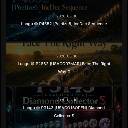
2026-05-10
Luogu 🟢 P4552 [Poetize6] IncDec Sequence
2026-05-10
Luogu 🟢 P2882 [USACO07MAR] Face The Right
Way G
2026-05-10
Luogu 🟡 P3143 [USACO16OPEN] Diamond
Collector S