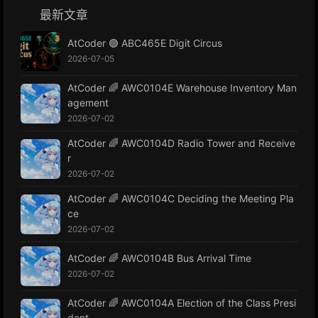
最新文章
AtCoder 🟢 ABC465E Digit Circus
2026-07-05
AtCoder 🌈 AWC0104E Warehouse Inventory Man
agement
2026-07-02
AtCoder 🌈 AWC0104D Radio Tower and Receive
r
2026-07-02
AtCoder 🌈 AWC0104C Deciding the Meeting Pla
ce
2026-07-02
AtCoder 🌈 AWC0104B Bus Arrival Time
2026-07-02
AtCoder 🌈 AWC0104A Election of the Class Presi
dent