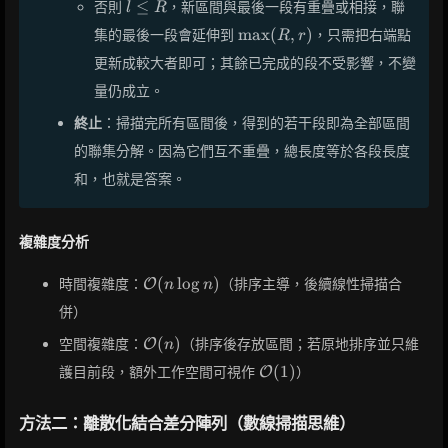
l
≤
否則
，新區間與最後一段有重疊或相接，聯
l
R
\le
\max(R,
max
(
,
)
集的最後一段會延伸到
，只需把右端點
R
r
R
r)
更新成較大者即可；其餘已完成的段不受影響，不變
量仍成立。
終止
：掃描完所有區間後，得到的若干段即為全部區間
的聯集分解。因為它們互不重疊，總長度等於各段長度
和，也就是答案。
複雜度分析
\mathcal{O}
(
lo
g
)
時間複雜度：
（排序主導，後續線性掃描合
O
n
n
(n \log n)
併）
\mathcal{O}
(
)
空間複雜度：
（排序後存放區間；若原地排序並只維
O
n
(n)
\mathcal{O}
(
1
)
護目前段，額外工作空間可視作
）
O
(1)
方法二：離散化結合差分陣列（數線掃描思維）