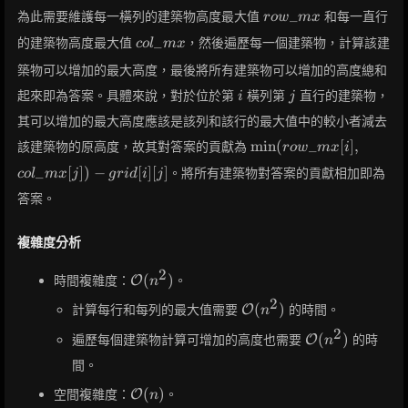
row\_mx
_
為此需要維護每一橫列的建築物高度最大值
和每一直行
r
o
w
m
x
col\_mx
_
的建築物高度最大值
，然後遍歷每一個建築物，計算該建
c
o
l
m
x
築物可以增加的最大高度，最後將所有建築物可以增加的高度總和
i
j
起來即為答案。具體來說，對於位於第
橫列第
直行的建築物，
i
j
其可以增加的最大高度應該是該列和該行的最大值中的較小者減去
\min(row\_mx[i],
min
(
_
[
]
,
該建築物的原高度，故其對答案的貢獻為
r
o
w
m
x
i
col\_mx[j]) -
_
[
]
)
−
[
]
[
]
。將所有建築物對答案的貢獻相加即為
c
o
l
m
x
j
g
r
i
d
i
j
grid[i][j]
答案。
複雜度分析
2
\mathcal{O}
(
)
時間複雜度：
。
O
n
(n^2)
2
\mathcal{O}
(
)
計算每行和每列的最大值需要
的時間。
O
n
(n^2)
2
\mathcal{O}
(
)
遍歷每個建築物計算可增加的高度也需要
的時
O
n
(n^2)
間。
\mathcal{O}
(
)
空間複雜度：
。
O
n