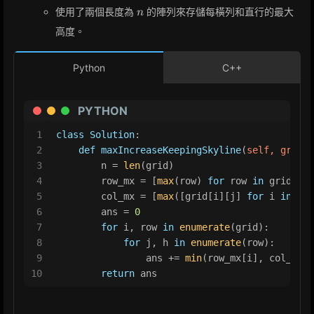
(n)
n
使用了兩個長度為
的陣列來存儲每橫列和直行的最大
n
高度。
Python
C++
PYTHON
1
class
Solution
:
2
def
maxIncreaseKeepingSkyline
(
self, grid: 
3
        n = 
len
(grid)
4
        row_mx = [
max
(row) 
for
 row 
in
 grid]
5
        col_mx = [
max
([grid[i][j] 
for
 i 
in
ran
6
        ans = 
0
7
for
 i, row 
in
enumerate
(grid):
8
for
 j, h 
in
enumerate
(row):
9
                ans += 
min
(row_mx[i], col_mx[j
10
return
 ans