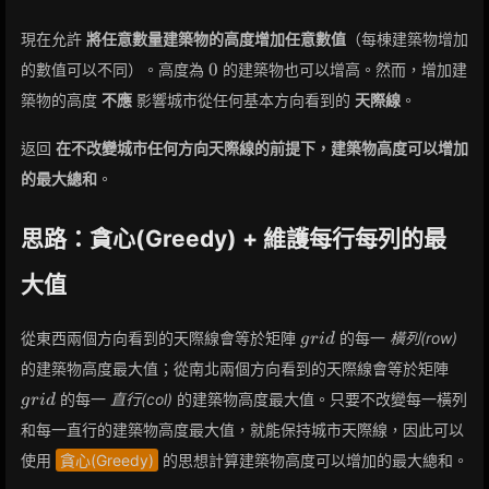
現在允許
將任意數量建築物的高度增加任意數值
（每棟建築物增加
0
0
的數值可以不同）。高度為
的建築物也可以增高。然而，增加建
築物的高度
不應
影響城市從任何基本方向看到的
天際線
。
返回
在不改變城市任何方向天際線的前提下，建築物高度可以增加
的最大總和
。
思路：貪心(Greedy) + 維護每行每列的最
大值
grid
從東西兩個方向看到的天際線會等於矩陣
的每一
橫列(row)
g
r
i
d
grid
的建築物高度最大值；從南北兩個方向看到的天際線會等於矩陣
的每一
直行(col)
的建築物高度最大值。只要不改變每一橫列
g
r
i
d
和每一直行的建築物高度最大值，就能保持城市天際線，因此可以
使用
貪心(Greedy)
的思想計算建築物高度可以增加的最大總和。