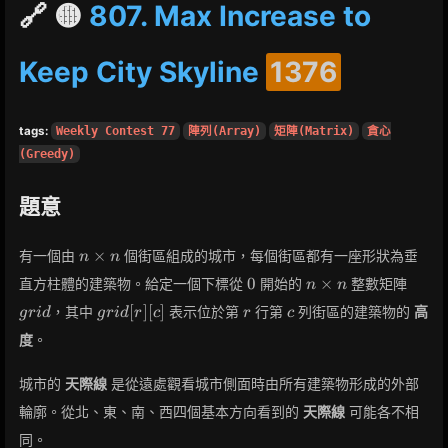
🔗 🟡
807. Max Increase to
Keep City Skyline
1376
tags:
Weekly Contest 77
陣列(Array)
矩陣(Matrix)
貪心
(Greedy)
題意
n
×
有一個由
個街區組成的城市，每個街區都有一座形狀為垂
n
n
\times
0
n
grid
0
×
直方柱體的建築物。給定一個下標從
開始的
整數矩陣
n
n
n
\times
grid[r]
r
c
[
]
[
]
，其中
表示位於第
行第
列街區的建築物的
高
g
r
i
d
g
r
i
d
r
c
r
c
n
[c]
度
。
城市的
天際線
是從遠處觀看城市側面時由所有建築物形成的外部
輪廓。從北、東、南、西四個基本方向看到的
天際線
可能各不相
同。