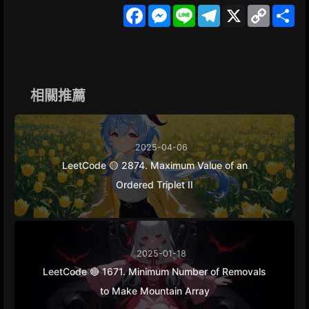
F
M
L
T
X
C
S
a
e
i
e
o
h
c
s
n
l
p
a
e
s
e
e
y
r
b
e
g
L
e
o
n
r
i
o
g
a
n
k
e
m
k
相關推薦
r
2025-04-06
LeetCode 🟡 2874. Maximum Value of an
Ordered Triplet II
2025-01-18
LeetCode 🔴 1671. Minimum Number of Removals
to Make Mountain Array