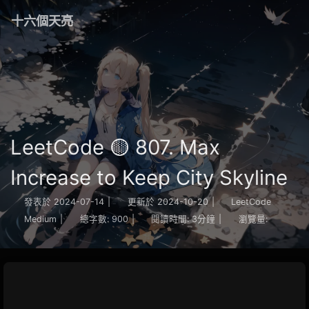
十六個天亮
LeetCode 🟡 807. Max
Increase to Keep City Skyline
發表於
2024-07-14
|
更新於
2024-10-20
|
LeetCode
Medium
|
總字數:
900
|
閱讀時間:
3分鐘
|
瀏覽量: