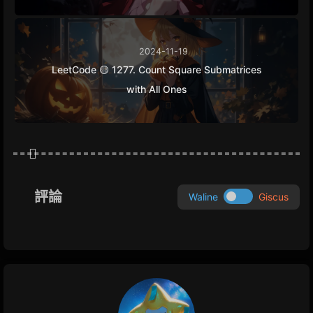
2024-11-19
LeetCode 🟡 1277. Count Square Submatrices
with All Ones
評論
Waline
Giscus