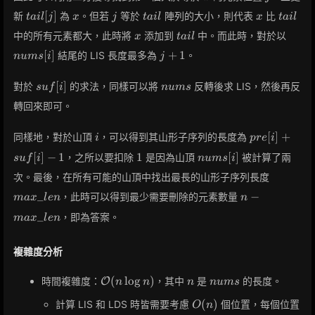
tail[j]
x
j
tail
x
tail
[
]
新
為
。但若
等於
陣列的大小，則代表
比
t
a
i
l
j
x
j
t
a
i
l
x
t
a
i
l
x
tail
nums[
中的所有元素都大，此時將
添加到
中。而此時，對於以
x
t
a
i
l
j
[
]
+
1
結尾的 LIS 長度最多為
。
n
u
m
s
i
j
+
1
suf[i]
nums
[
]
對於
的求法，同樣可以將
反轉後求 LIS，然後再反
s
u
f
i
n
u
m
s
轉回來即可。
i
pre[i]
[
]
+
同樣地，對於山頂
，可以得到其山形子序列的長度為
i
p
r
e
i
+
1
nums[i]
[
]
−
1
1
[
]
，之所以要扣除
是因為山頂
被計算了兩
s
u
f
i
n
u
m
s
i
suf[i]
max\_le
- 1
次。最後，在所有可能的山頂中找出最長的山形子序列長度
n -
_
−
，此時可以得到最少需要刪除的元素數量
m
a
x
l
e
n
n
max\_len
_
，即為答案。
m
a
x
l
e
n
複雜度分析
\mathcal{O}
n
nums
(
lo
g
)
時間複雜度：
，其中
是
的長度。
O
n
n
n
n
u
m
s
(n \log n)
O(n)
(
)
計算 LIS 和 LDS 時皆需要考慮
個位置，每個位置
O
n