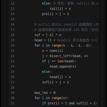
12
else
: 
# 否則，更新 tail[j] 為 x
13
                tail[j] = x
14
            pre[i] = j + 
1
15
16
# suf[i] 表示以 nums[i] 為開頭的 LDS 長
17
# 這裡其實就只是反向求 LIS 而已，也可以透過
18
        suf = [-
1
] * n
19
        head = [] 
# head[i] 表示長度為 i+1 的
20
for
 i 
in
range
(n - 
1
, -
1
, -
1
):
21
            x = nums[i]
22
            j = bisect_left(head, x)
23
if
 j == 
len
(head):
24
                head.append(x)
25
else
:
26
                head[j] = x
27
            suf[i] = j + 
1
28
29
        max_len = 
0
30
for
 i 
in
range
(n):
31
if
 pre[i] > 
1
and
 suf[i] > 
1
: