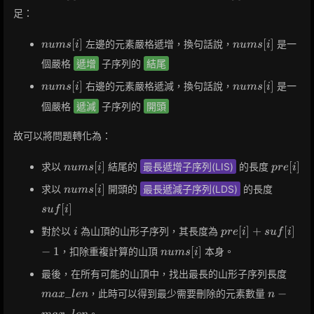
足：
nums[i]
nums[i]
[
]
[
]
左邊的元素嚴格遞增，換句話說，
是一
n
u
m
s
i
n
u
m
s
i
個嚴格
遞增
子序列的
結尾
nums[i]
nums[i]
[
]
[
]
右邊的元素嚴格遞減，換句話說，
是一
n
u
m
s
i
n
u
m
s
i
個嚴格
遞減
子序列的
開頭
故可以將問題轉化為：
nums[i]
pre[i]
[
]
[
]
求以
結尾的
最長遞增子序列(LIS)
的長度
n
u
m
s
i
p
r
e
i
nums[i]
suf[i]
[
]
求以
開頭的
最長遞減子序列(LDS)
的長度
n
u
m
s
i
[
]
s
u
f
i
i
pre[i]
[
]
+
[
]
對於以
為山頂的山形子序列，其長度為
i
p
r
e
i
s
u
f
i
+
nums[i]
−
1
[
]
，扣除重複計算的山頂
本身。
n
u
m
s
i
suf[i]
- 1
max\
最後，在所有可能的山頂中，找出最長的山形子序列長度
n -
_
−
，此時可以得到最少需要刪除的元素數量
m
a
x
l
e
n
n
max\_le
。