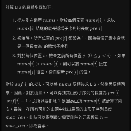
計算 LIS 的具體步驟如下：
nums
nums[i]
nums[i]
[
]
從左到右遍歷
，對於每個元素
，求以
n
u
m
s
n
u
m
s
i
pre[i]
[
]
[
]
結尾的最長遞增子序列的長度
n
u
m
s
i
p
r
e
i
pre[i]
[
]
初始時，所有位置的
都設為 1，因為每個元素本身就
p
r
e
i
是一個長度為1的遞增子序列
i
j
0
0
≤
<
對於每個位置
，檢查之前所有位置
（
），如果
i
j
j
i
\leq
nums[i]
nums[i]
nums[j]
[
]
>
[
]
[
]
，則可以將
接在
n
u
m
s
i
n
u
m
s
j
n
u
m
s
i
j < i
>
pre[i]
[
]
[
]
後面，從而更新
的值。
n
u
m
s
j
p
r
e
i
nums[j]
suf[i]
nums
[
]
對於
的求法，可以將
反轉後求 LIS，然後再反轉回
s
u
f
i
n
u
m
s
i
pre[i]
[
]
+
來。因此，對於山頂
，可以得到其山形子序列的長度為
i
p
r
e
i
+
1
nums[i]
[
]
−
1
1
[
]
，之所以要扣除
是因為山頂
被計算了兩
s
u
f
i
n
u
m
s
i
suf[i]
max\_le
- 1
次。最後，在所有可能的山頂中找出最長的山形子序列長度
n -
_
−
，此時可以得到最少需要刪除的元素數量
m
a
x
l
e
n
n
max\_len
_
，即為答案。
m
a
x
l
e
n