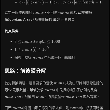
arr[i] > arr[i
[
]
>
[
+
1
]
>
.
.
.
>
[
.
−
1
]
a
r
r
i
a
r
r
i
a
r
r
a
r
r
l
e
n
g
t
h
arr[1]
+ 1] > ... >
< ...
arr[arr.length
nums
nums
給定一個整數陣列
，返回使
成為
山形陣列
<
n
u
m
s
n
u
m
s
- 1]
arr[i
(Mountain Array)
所需刪除的
最少
元素數量。
- 1] <
arr[i]
約束條件
3 \leq
3
≤
.
≤
1
0
0
0
n
u
m
s
l
e
n
g
t
h
nums.length
9
1 \leq
1
≤
[
]
≤
1
0
n
u
m
s
i
\leq 1000
nums[i]
nums
保證可以從
中形成一個山形陣列
n
u
m
s
\leq
10^9
思路：前後綴分解
nums
首先轉換問題，題目要求的是使
成為山形陣列所需刪除的
n
u
m
s
nums
max\_
最少
元素數量，等價於求
中最長的山形子序列的長度
n
u
m
s
nums
max\_len
_
_
，然後用
的長度減去
即為答案。
m
a
x
l
e
n
n
u
m
s
m
a
x
l
e
n
nums[i]
nums[i]
[
]
[
]
而若
是山形子序列的最大值，則
必須同時滿
n
u
m
s
i
n
u
m
s
i