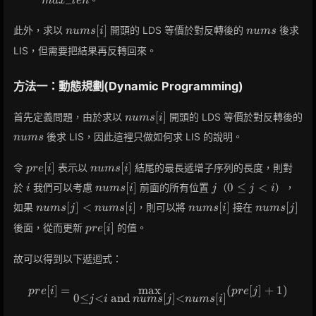
_
m
a
x
l
e
n
nums[i]
nums
[
]
此外，求以
開頭的 LDS 等價於對反轉後的
後求
n
u
m
s
i
n
u
m
s
LIS，但需要把結果再反轉回來。
方法一：動態規劃(Dynamic Programming)
nums[i]
[
]
首先定義問題，由於求以
開頭的 LDS 等價於對反轉後的
n
u
m
s
i
nums
後求 LIS，因此這裡只做如何求 LIS 的說明。
n
u
m
s
pre[i]
nums[i]
[
]
[
]
令
表示以
結尾的最長遞增子序列的長度，則對
p
r
e
i
n
u
m
s
i
i
nums[i]
j
0
[
]
0
≤
<
於
我們可以考慮
前面的所有位置
（
），
i
n
u
m
s
i
j
j
i
\leq
nums[j]
nums[i]
nums[j]
[
]
<
[
]
[
]
[
]
如果
，則可以將
接在
n
u
m
s
j
n
u
m
s
i
n
u
m
s
i
n
u
m
s
j
j < i
<
pre[i]
[
]
後面，從而更新
的值。
p
r
e
i
nums[i]
故可以得到以下遞迴式：
[
]
=
max
pre[i] = \displaystyle\max_{0 
(
[
]
+
1
)
p
r
e
i
p
r
e
j
0
≤
<
and
[
]
<
[
]
j
i
n
u
m
s
j
n
u
m
s
i