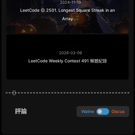
2024-11-19
LeetCode 🟡 2501. Longest Square Streak in an
Array
2026-03-09
LeetCode Weekly Contest 491 解題紀錄
評論
Waline
Giscus