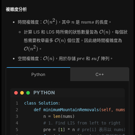
複雜度分析
2
\mathcal{O}
n
nums
(
)
時間複雜度：
，其中
是
的長度。
O
n
n
n
u
m
s
(n^2)
\mathcal{O}
(
)
計算 LIS 和 LDS 時所需的狀態數量皆為
，每個狀
O
n
(n)
\mathcal{O}
\mat
(
)
態需要枚舉最多
個位置，因此總時間複雜度為
O
n
(n)
(n^2)
2
(
)
。
O
n
\mathcal{O}
pre
suf
(
)
空間複雜度：
，用於存儲
和
陣列。
O
n
p
r
e
s
u
f
(n)
Python
C++
PYTHON
1
class
Solution
:
2
def
minimumMountainRemovals
(
self, nums: 
Li
3
        n = 
len
(nums)
4
# 1. Find LIS from left to right
5
        pre = [
1
] * n 
# pre[i] 表示以 nums[i]