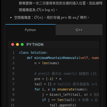
都需要做一次二分搜尋來找到合適的插入位置，因此總時
\mathcal{O}
(
lo
g
)
間複雜度為
。
O
n
n
(n \log n)
\mathcal{O}
pre
suf
(
)
空間複雜度：
，用於存儲
和
陣列。
O
n
p
r
e
s
u
f
(n)
Python
C++
PYTHON
1
class
Solution
:
2
def
minimumMountainRemovals
(
self, nums: 
Li
3
        n = 
len
(nums)
4
5
# pre[i] 表示以 nums[i] 結尾的 LIS 長度
6
        pre = [-
1
] * n
7
        tail = [] 
# tail[i] 表示長度為 i+1 
8
for
 i, x 
in
enumerate
(nums):
9
            j = bisect_left(tail, x) 
# 找到第一
10
if
 j == 
len
(tail): 
# 如果 x 比 ta
11
                tail.append(x)