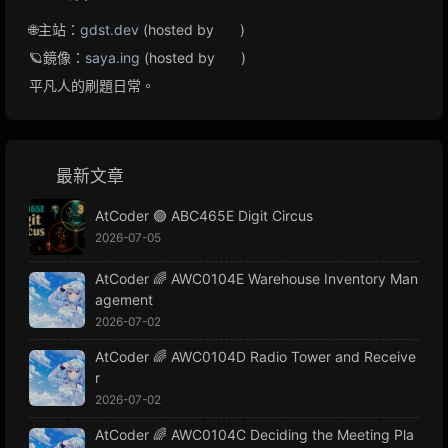
🌐主站：
gdst.dev
(hosted by
)
🪐鏡像：
saya.ing
(hosted by
)
平凡人的刷題日常。
最新文章
AtCoder 🟢 ABC465E Digit Circus
2026-07-05
AtCoder 🌈 AWC0104E Warehouse Inventory Man
agement
2026-07-02
AtCoder 🌈 AWC0104D Radio Tower and Receive
r
2026-07-02
AtCoder 🌈 AWC0104C Deciding the Meeting Pla