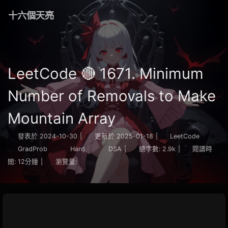
十六個天亮
LeetCode 🔴 1671. Minimum
Number of Removals to Make
Mountain Array
發表於
2024-10-30
|
更新於
2025-01-18
|
LeetCode
GradProb
Hard
DSA
|
總字數:
2.9k
|
閱讀時
間:
12分鐘
|
瀏覽量: