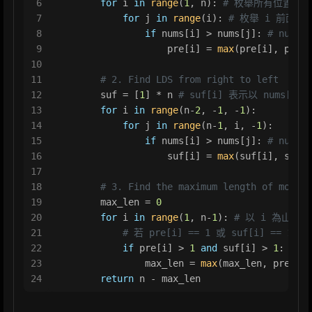
6
for
 i 
in
range
(
1
, n): 
# 枚舉所有位置 i
7
for
 j 
in
range
(i): 
# 枚舉 i 前面的
8
if
 nums[i] > nums[j]: 
# nums
9
                    pre[i] = 
max
(pre[i], pre[j
10
11
# 2. Find LDS from right to left
12
        suf = [
1
] * n 
# suf[i] 表示以 nums[i
13
for
 i 
in
range
(n-
2
, -
1
, -
1
):
14
for
 j 
in
range
(n-
1
, i, -
1
):
15
if
 nums[i] > nums[j]: 
# nums
16
                    suf[i] = 
max
(suf[i], suf[j
17
18
# 3. Find the maximum length of mounta
19
        max_len = 
0
20
for
 i 
in
range
(
1
, n-
1
): 
# 以 i 為山頂
21
# 若 pre[i] == 1 或 suf[i]
22
if
 pre[i] > 
1
and
 suf[i] > 
1
:
23
                max_len = 
max
(max_len, pre[i] 
24
return
 n - max_len