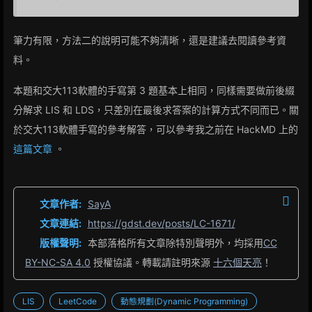
筆力有限，方法二的說明可能不夠清晰，還是建議去閱讀參考資
料。
本題和交大113軟體的手寫第 3 題基本上相同，同樣需要做前後綴
分解求 LIS 和 LDS，只差別在最後求答案的計算方式不同而已。關
於交大113軟體手寫的參考解答，可以參考我之前在 HackMD 上的
這篇文章
。
文章作者:
SayA
文章連結:
https://gdst.dev/posts/LC-1671/
版權聲明:
本部落格所有文章除特別聲明外，均採用
CC
BY-NC-SA 4.0
授權協議。轉載請註明來源
十六個天亮
！
LIS
LeetCode
動態規劃(Dynamic Programming)