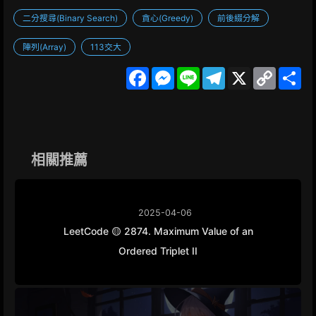
二分搜尋(Binary Search)
貪心(Greedy)
前後綴分解
陣列(Array)
113交大
F
M
L
T
X
C
S
a
e
i
e
o
h
c
s
n
l
p
a
e
s
e
e
y
r
b
e
g
L
e
o
n
r
i
o
g
a
n
k
e
m
k
相關推薦
r
2025-04-06
LeetCode 🟡 2874. Maximum Value of an
Ordered Triplet II