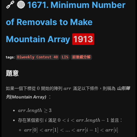
🔗 🔴
1671. Minimum Number
of Removals to Make
Mountain Array
1913
tags:
Biweekly Contest 40
LIS
前後綴分解
題意
0
arr
0
如果一個下標從
開始的陣列
滿足以下條件，則稱為
山形陣
a
r
r
列(Mountain Array)
：
arr.length
.
≥
3
a
r
r
l
e
n
g
t
h
\geq 3
i
0 < i <
0
<
<
.
−
1
存在某個索引
滿足
並且：
i
i
a
r
r
l
e
n
g
t
h
arr.length
arr[0]
[
0
]
<
[
1
]
<
.
.
.
<
[
−
1
]
<
[
]
a
r
r
a
r
r
a
r
r
i
a
r
r
i
- 1
<