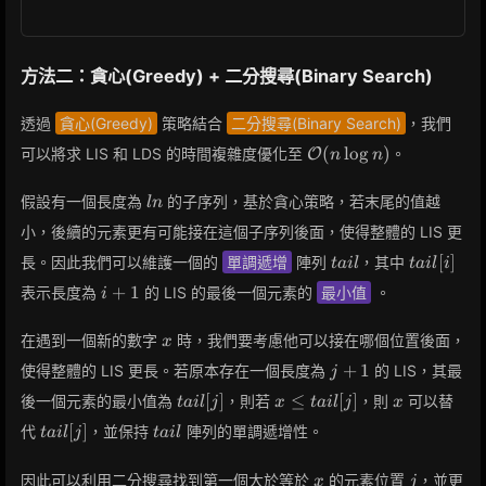
方法二：貪心(Greedy) + 二分搜尋(Binary Search)
透過
貪心(Greedy)
策略結合
二分搜尋(Binary Search)
，我們
\mathcal{O}
(
lo
g
)
可以將求 LIS 和 LDS 的時間複雜度優化至
。
O
n
n
(n \log n)
ln
假設有一個長度為
的子序列，基於貪心策略，若末尾的值越
l
n
小，後續的元素更有可能接在這個子序列後面，使得整體的 LIS 更
tail
tail[i]
[
]
長。因此我們可以維護一個的
單調遞增
陣列
，其中
t
a
i
l
t
a
i
l
i
i+1
+
1
表示長度為
的 LIS 的最後一個元素的
最小值
。
i
x
在遇到一個新的數字
時，我們要考慮他可以接在哪個位置後面，
x
j
+
1
使得整體的 LIS 更長。若原本存在一個長度為
的 LIS，其最
j
+
tail[j]
x
x
[
]
≤
[
]
後一個元素的最小值為
，則若
，則
可以替
t
a
i
l
j
x
t
a
i
l
j
x
1
\leq
tail[j]
tail
[
]
代
，並保持
陣列的單調遞增性。
t
a
i
l
j
t
a
i
l
tail[j]
x
j
因此可以利用二分搜尋找到第一個大於等於
的元素位置
，並更
x
j