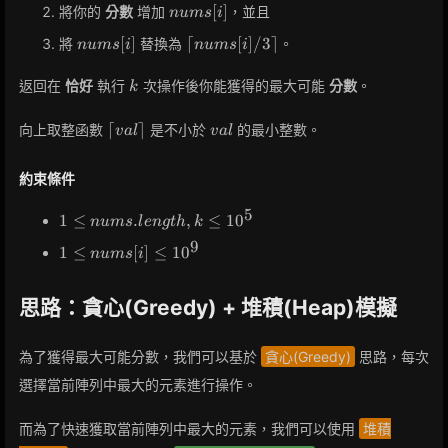
nums[i]
[
]
將你的
分數
增加
，並且
n
u
m
s
i
nums[i]
\lceil
[
]
⌈
[
]
/
3
⌉
將
替換為
。
n
u
m
s
i
n
u
m
s
i
nums[i]
/ 3
k
返回在
恰好
執行
次操作後你能獲得的最大可能
分數
。
k
\rceil
\lceil
val
⌈
⌉
向上取整函數
是不小於
的最小整數。
v
a
l
v
a
l
val
\rceil
約束條件
5
1 \leq
1
≤
.
,
≤
1
0
n
u
m
s
l
e
n
g
t
h
k
nums.length,
9
1 \leq
1
≤
[
]
≤
1
0
n
u
m
s
i
k \leq 10^5
nums[i]
\leq
思路：貪心(Greedy) + 堆積(Heap)模擬
10^9
為了獲得最大可能分數，我們可以基於
貪心(Greedy)
思路，每次
選擇當前陣列中最大的元素進行操作。
而為了快速獲取當前陣列中最大的元素，我們可以使用
堆積