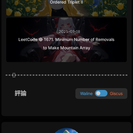
Ordered Triplet II
2025-01-18
LeetCode 🔴 1671. Minimum Number of Removals
to Make Mountain Array
評論
Waline
Giscus