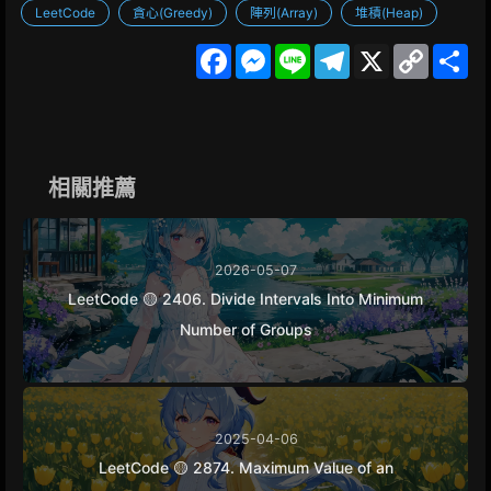
LeetCode
貪心(Greedy)
陣列(Array)
堆積(Heap)
F
M
L
T
X
C
S
a
e
i
e
o
h
c
s
n
l
p
a
e
s
e
e
y
r
b
e
g
L
e
o
n
r
i
o
g
a
n
k
e
m
k
相關推薦
r
2026-05-07
LeetCode 🟡 2406. Divide Intervals Into Minimum
Number of Groups
2025-04-06
LeetCode 🟡 2874. Maximum Value of an