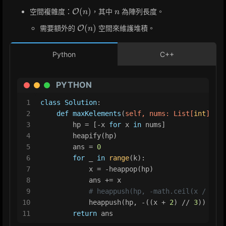
\mathcal{O}
n
(
)
空間複雜度：
，其中
為陣列長度。
O
n
n
(n)
\mathcal{O}
(
)
需要額外的
空間來維護堆積。
O
n
(n)
Python
C++
PYTHON
1
class
Solution
:
2
def
maxKelements
(
self, nums: 
List
[
int
], k:
3
        hp = [-x 
for
 x 
in
 nums]
4
        heapify(hp)
5
        ans = 
0
6
for
 _ 
in
range
(k):
7
            x = -heappop(hp)
8
            ans += x
9
# heappush(hp, -math.ceil(x / 3))
10
            heappush(hp, -((x + 
2
) // 
3
))
11
return
 ans