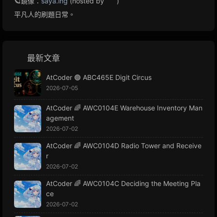
🪐鏡像：
saya.ing
(hosted by
)
平凡人的刷題日常。
最新文章
AtCoder 🟢 ABC465E Digit Circus
2026-07-05
AtCoder 🌈 AWC0104E Warehouse Inventory Man
agement
2026-07-02
AtCoder 🌈 AWC0104D Radio Tower and Receive
r
2026-07-02
AtCoder 🌈 AWC0104C Deciding the Meeting Pla
ce
2026-07-02