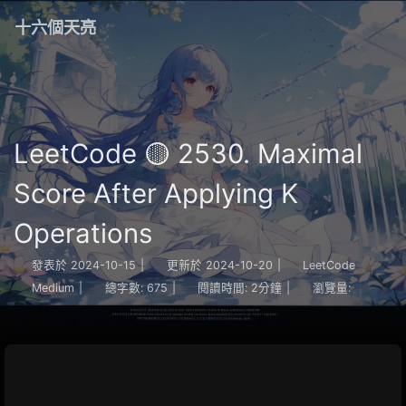
十六個天亮
LeetCode 🟡 2530. Maximal
Score After Applying K
Operations
發表於
2024-10-15
|
更新於
2024-10-20
|
LeetCode
Medium
|
總字數:
675
|
閱讀時間:
2分鐘
|
瀏覽量: