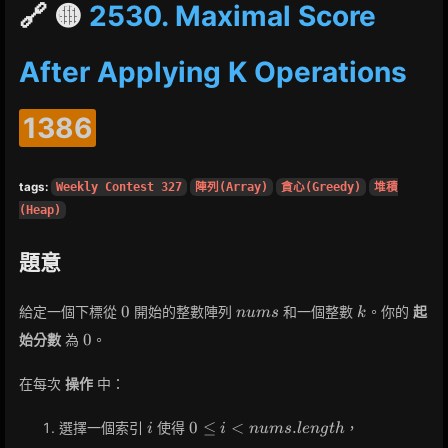
🔗 🟡
2530. Maximal Score
After Applying K Operations
1386
tags:
Weekly Contest 327
陣列(Array)
貪心(Greedy)
堆積
(Heap)
題意
0
nums
k
0
給定一個下標從
開始的整數陣列
和一個整數
。你的
起
n
u
m
s
k
0
0
始分數
為
。
在每次
操作
中：
i
0 \leq i <
0
≤
<
.
選擇一個索引
使得
，
i
i
n
u
m
s
l
e
n
g
t
h
nums.length