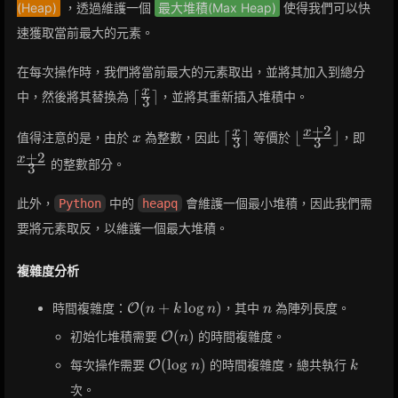
(Heap)
，透過維護一個
最大堆積(Max Heap)
使得我們可以快
速獲取當前最大的元素。
在每次操作時，我們將當前最大的元素取出，並將其加入到總分
\lceil
x
⌈
⌉
中，然後將其替換為
，並將其重新插入堆積中。
3
\frac{x}
{3}
+
2
x
\lceil
\lfloor
\fra
x
x
⌈
⌉
⌊
⌋
值得注意的是，由於
為整數，因此
等價於
，即
x
3
3
\rceil
\frac{x}
\frac{x
+ 2
+
2
x
的整數部分。
3
{3}
+ 2}
{3}
\rceil
{3}
此外，
中的
會維護一個最小堆積，因此我們需
Python
heapq
\rfloor
要將元素取反，以維護一個最大堆積。
複雜度分析
\mathcal{O}
n
(
+
lo
g
)
時間複雜度：
，其中
為陣列長度。
O
n
k
n
n
(n + k \log
\mathcal{O}
(
)
初始化堆積需要
的時間複雜度。
O
n
n)
(n)
\mathcal{O}
k
(
lo
g
)
每次操作需要
的時間複雜度，總共執行
O
n
k
(\log n)
次。