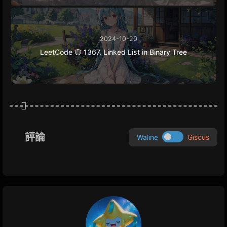
2024-10-20
LeetCode 🟡 1367. Linked List in Binary Tree
評論
Waline
Giscus