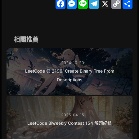
F
M
L
T
X
C
S
a
e
i
e
o
h
c
s
n
l
p
a
e
s
e
e
y
r
b
e
g
L
e
o
n
r
i
o
g
a
n
k
e
m
k
相關推薦
r
2024-10-20
LeetCode 🟡 2196. Create Binary Tree From
Descriptions
2025-04-15
LeetCode Biweekly Contest 154 解題紀錄