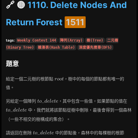
🔗 🟡
1110. Delete Nodes And
Return Forest
1511
tags:
Weekly Contest 144
陣列(Array)
樹(Tree)
二元樹
(Binary Tree)
雜湊表(Hash Table)
深度優先搜尋(DFS)
題意
root
給定一個二元樹的根節點
，樹中的每個的節點都有唯一的
r
o
o
t
值。
to\_delete
to\_
_
另給定一個陣列
，其中包含一些值，如果節點的值在
t
o
d
e
l
e
t
e
_
中，我們就將該節點從樹中刪除，最後會得到一個森林
t
o
d
e
l
e
t
e
（一些不相交的樹構成的集合）。
to\_delete
_
請返回在刪除
中的節點後，森林中的每棵樹的根節
t
o
d
e
l
e
t
e