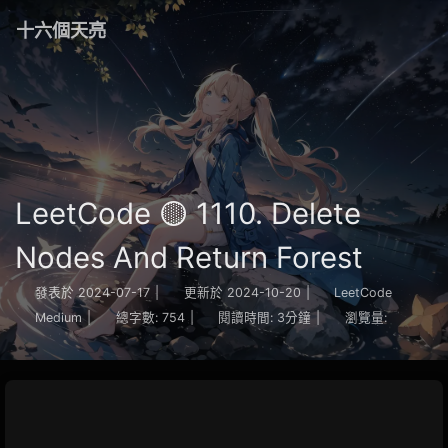
十六個天亮
LeetCode 🟡 1110. Delete
Nodes And Return Forest
發表於
2024-07-17
|
更新於
2024-10-20
|
LeetCode
Medium
|
總字數:
754
|
閱讀時間:
3分鐘
|
瀏覽量: