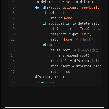
4
        to_delete_set = 
set
(to_delete)
5
def
dfs
(
root: 
Optional
[TreeNode], is_r
6
if
not
 root:
7
return
None
8
if
 root.val 
in
 to_delete_set:  
#
9
                dfs(root.left, 
True
)  
# 遞迴處
10
                dfs(root.right, 
True
)
11
return
None
# 刪除自己
12
else
:
13
if
 is_root: 
# 如果是根節點，加入
14
                    ans.append(root)  
15
                root.left = dfs(root.left, 
Fal
16
                root.right = dfs(root.right, 
F
17
return
 root
18
        dfs(root, 
True
)
19
return
 ans