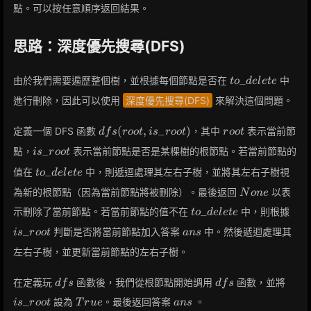
點。可以按任意順序返回結果。
思路：深度優先搜尋(DFS)
to\_delete
_
由於我們需要遍歷整個樹，並根據每個節點是否在
中
t
o
d
e
l
e
t
e
進行刪除，因此可以使用
深度優先搜尋(DFS)
來解決這個問題。
dfs(root,
root
(
,
_
)
定義一個 DFS 函數
，其中
表示當前節
d
f
s
r
o
o
t
i
s
r
o
o
t
r
o
o
t
is\_root)
is\_root
_
點，
表示當前節點是否是某棵樹的根節點。若當前節點的
i
s
r
o
o
t
to\_delete
_
值在
中，則遞迴處理其左右子樹，並將其左右子樹視
t
o
d
e
l
e
t
e
None
為新的根節點（因為當前節點將被刪除）。最後返回
以表
N
o
n
e
to\_delete
is\_
_
示刪除了當前節點。若當前節點的值不在
中，則根據
t
o
d
e
l
e
t
e
ans
_
判斷是否將當前節點加入答案
中。然後遞迴處理其
i
s
r
o
o
t
a
n
s
左右子樹，並更新當前節點的左右子樹。
dfs
dfs
is\_
在定義玩
函數後，我們從根節點開始調用
函數，並將
d
f
s
d
f
s
True
ans
_
設為
。最後返回答案
。
i
s
r
o
o
t
T
r
u
e
a
n
s