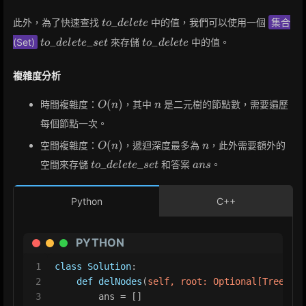
to\_delete
_
此外，為了快速查找
中的值，我們可以使用一個
集合
t
o
d
e
l
e
t
e
to\_delete\_set
to\_delete
_
_
_
(Set)
來存儲
中的值。
t
o
d
e
l
e
t
e
s
e
t
t
o
d
e
l
e
t
e
複雜度分析
O(n)
n
(
)
時間複雜度：
，其中
是二元樹的節點數，需要遍歷
O
n
n
每個節點一次。
O(n)
n
(
)
空間複雜度：
，遞迴深度最多為
，此外需要額外的
O
n
n
to\_delete\_set
ans
_
_
空間來存儲
和答案
。
t
o
d
e
l
e
t
e
s
e
t
a
n
s
Python
C++
PYTHON
1
class
Solution
:
2
def
delNodes
(
self, root: 
Optional
[TreeNode
3
        ans = []