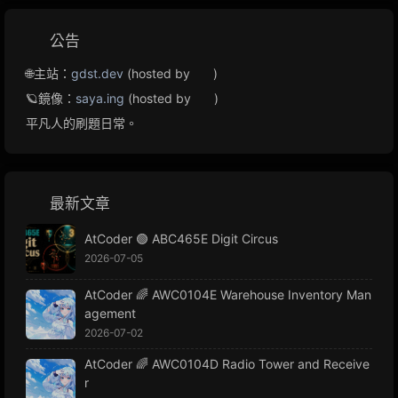
公告
🌐主站：
gdst.dev
(hosted by
)
🪐鏡像：
saya.ing
(hosted by
)
平凡人的刷題日常。
最新文章
AtCoder 🟢 ABC465E Digit Circus
2026-07-05
AtCoder 🌈 AWC0104E Warehouse Inventory Man
agement
2026-07-02
AtCoder 🌈 AWC0104D Radio Tower and Receive
r