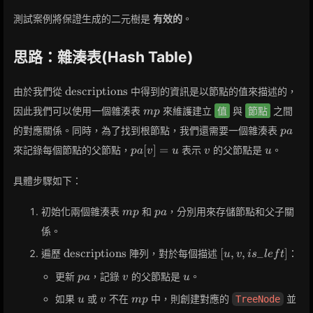
測試案例將保證生成的二元樹是
有效的
。
思路：雜湊表(Hash Table)
\text{descriptions}
descriptions
由於我們從
中得到的資訊是以節點的值來描述的，
mp
因此我們可以使用一個雜湊表
來維護建立
值
與
節點
之間
m
p
pa
的對應關係。同時，為了找到根節點，我們還需要一個雜湊表
p
a
pa[v]
v
u
[
]
=
來記錄每個節點的父節點，
表示
的父節點是
。
p
a
v
u
v
u
= u
具體步驟如下：
mp
pa
初始化兩個雜湊表
和
，分別用來存儲節點和父子關
m
p
p
a
係。
\text{descriptions}
[u, v,
descriptions
[
,
,
_
]
遍歷
陣列，對於每個描述
：
u
v
i
s
l
e
f
t
is\_left]
pa
v
u
更新
，記錄
的父節點是
。
p
a
v
u
u
v
mp
如果
或
不在
中，則創建對應的
並
TreeNode
u
v
m
p