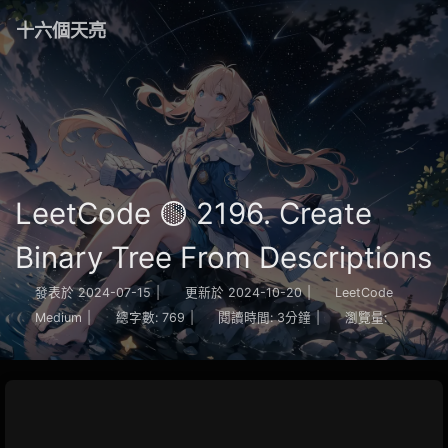
十六個天亮
LeetCode 🟡 2196. Create
Binary Tree From Descriptions
發表於
2024-07-15
|
更新於
2024-10-20
|
LeetCode
Medium
|
總字數:
769
|
閱讀時間:
3分鐘
|
瀏覽量: