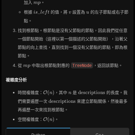
mp
加入
。
m
p
is\_left
v
u
_
根據
的值，將
設置為
的左子節點或右子節
i
s
l
e
f
t
v
u
點。
找到根節點。根節點是沒有父節點的節點，因此我們從任意
一個節點開始（這裡以第一個描述的父節點開始），沿著父
節點的向上查找，直到找到一個沒有父節點的節點，即為根
節點。
mp
從
中取出根節點對應的
，返回該節點。
TreeNode
m
p
複雜度分析
\mathcal{O}
n
\text{descriptions}
(
)
descriptions
時間複雜度：
，其中
是
的長度。我
O
n
n
(n)
\text{descriptions}
descriptions
們需要遍歷一次
來建立節點關係，然後最多
再遍歷一次來找到根節點。
\mathcal{O}
(
)
空間複雜度：
。
O
n
(n)
Python
C++