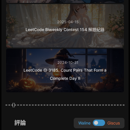
2025-04-15
LeetCode Biweekly Contest 154 解題紀錄
2024-10-31
LeetCode 🟡 3185. Count Pairs That Form a
Complete Day II
評論
Waline
Giscus