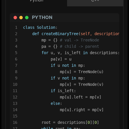
PYTHON
1
class
Solution
:
2
def
createBinaryTree
(
self, descriptions: 
L
3
        mp = {} 
# val -> TreeNode
4
        pa = {} 
# child -> parent
5
for
 u, v, is_left 
in
 descriptions:
6
            pa[v] = u
7
if
 u 
not
in
 mp:
8
                mp[u] = TreeNode(u)
9
if
 v 
not
in
 mp:
10
                mp[v] = TreeNode(v)
11
if
 is_left:
12
                mp[u].left = mp[v]
13
else
:
14
                mp[u].right = mp[v]
15
16
        root = descriptions[
0
][
0
]
17
while
 root 
in
 pa: