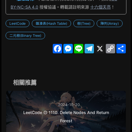
BY-NC-SA 4.0
授權協議。轉載請註明來源
十六個天亮
！
LeetCode
雜湊表(Hash Table)
樹(Tree)
陣列(Array)
二元樹(Binary Tree)
F
M
L
T
X
C
S
a
e
i
e
o
h
c
s
n
l
p
a
e
s
e
e
y
r
b
e
g
L
e
o
n
r
i
o
g
a
n
k
e
m
k
相關推薦
r
2024-10-20
LeetCode 🟡 1110. Delete Nodes And Return
Forest