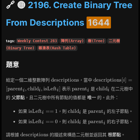
🔗 🟡
2196. Create Binary Tree
From Descriptions
1644
tags:
Weekly Contest 283
陣列(Array)
樹(Tree)
二元樹
(Binary Tree)
雜湊表(Hash Table)
題意
\text{descriptions}
\text{descriptions}
descriptions
descriptions
[
]
=
給定一個二維整數陣列
，當中
i
[i] =
\text{parent}_i
\text{child}_i
[
parent
,
child
,
isLeft
]
parent
child
表示
是
在二元樹中
i
i
i
i
i
[\text{parent}_i,
\text{child}_i,
的
父節點
，且二元樹中所有節點的值都是
唯一
的。此外：
\text{isLeft}_i]
\text{isLeft}_i
\text{child}_i
\text{parent}_i
isLeft
=
=
1
child
parent
如果
，則
是
的左子節點。
i
i
i
== 1
\text{isLeft}_i
\text{child}_i
\text{parent}_i
isLeft
=
=
0
child
parent
如果
，則
是
的右子節點。
i
i
i
== 0
\text{descriptions}
descriptions
請根據
的描述來構造二元樹並返回其
根節點
。