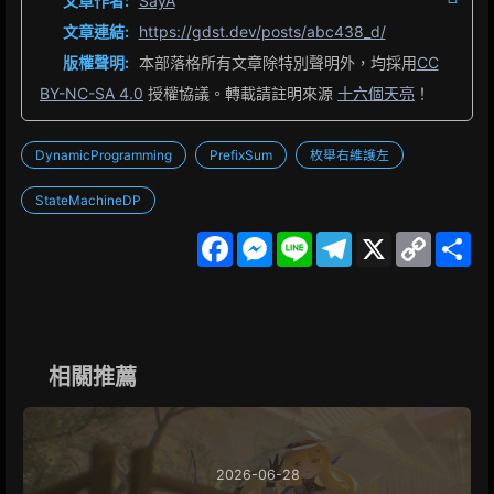
文章作者:
SayA
文章連結:
https://gdst.dev/posts/abc438_d/
版權聲明:
本部落格所有文章除特別聲明外，均採用
CC
BY-NC-SA 4.0
授權協議。轉載請註明來源
十六個天亮
！
DynamicProgramming
PrefixSum
枚舉右維護左
StateMachineDP
F
M
L
T
X
C
S
a
e
i
e
o
h
c
s
n
l
p
a
e
s
e
e
y
r
b
e
g
L
e
o
n
r
i
o
g
a
n
k
e
m
k
相關推薦
r
2026-06-28