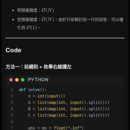
\mathcal{O}
(
)
時間複雜度：
O
N
(N)
\mathcal{O}
(
)
空間複雜度：
，由於只依賴於前一行的狀態，可以優
O
N
(N)
\mathcal{O}
(
1
)
化到
。
O
(1)
Code
方法一：前綴和 + 枚舉右維護左
PYTHON
1
def
solve
():
2
    n = 
int
(
input
())
3
    A = 
list
(
map
(
int
, 
input
().split()))
4
    B = 
list
(
map
(
int
, 
input
().split()))
5
    C = 
list
(
map
(
int
, 
input
().split()))
6
7
    ans = mx = 
float
(
"-inf"
)