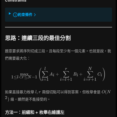
Constraints
約束條件
思路：連續三段的最佳分割
題意要求將序列切成三段，且每段至少有一個元素。也就是說，我
們需要最大化：
l
r
N
\max_{1 \le l < r \le N-1} 
(
)
∑
∑
∑
max
+
+
A
B
C
i
i
i
1
≤
<
≤
−
1
l
r
N
=
1
=
+
1
=
+
1
i
i
r
i
l
l,
O(N^2)
,
(
如果直接暴力枚舉
兩個切點可以得到答案，但枚舉會是
l
r
O
N
r
2
)
級，顯然是不能接受的。
方法一：前綴和 + 枚舉右維護左