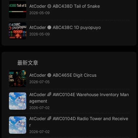
AtCoder 🟡 ABC438D Tail of Snake
2026-05-09
AtCoder 🟠 ABC438C 1D puyopuyo
2026-05-09
最新文章
AtCoder 🟢 ABC465E Digit Circus
2026-07-05
AtCoder 🌈 AWC0104E Warehouse Inventory Man
agement
2026-07-02
AtCoder 🌈 AWC0104D Radio Tower and Receive
r
2026-07-02