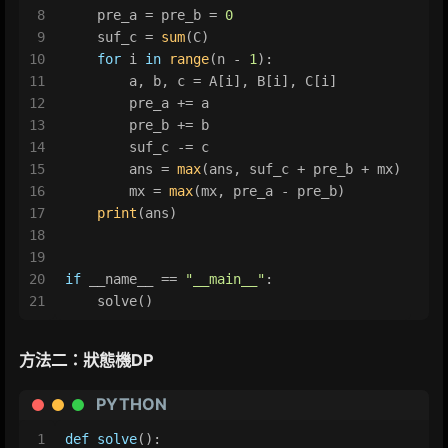
8
    pre_a = pre_b = 
0
9
    suf_c = 
sum
(C)
10
for
 i 
in
range
(n - 
1
):
11
        a, b, c = A[i], B[i], C[i]
12
        pre_a += a
13
        pre_b += b
14
        suf_c -= c
15
        ans = 
max
(ans, suf_c + pre_b + mx)
16
        mx = 
max
(mx, pre_a - pre_b)
17
print
(ans)
18
19
20
if
 __name__ == 
"__main__"
:
21
    solve()
方法二：狀態機DP
PYTHON
1
def
solve
():