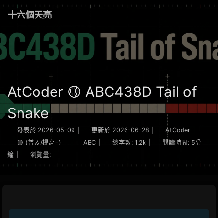
十六個天亮
AtCoder 🟡 ABC438D Tail of
Snake
發表於
2026-05-09
|
更新於
2026-06-28
|
AtCoder
🟡 (普及/提高−)
ABC
|
總字數:
1.2k
|
閱讀時間:
5分
鐘
|
瀏覽量: