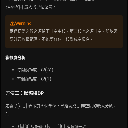
-
[
]
最大的那個位置。
s
u
m
B
l
sumB[l]
Warning
兩個切點之間必須留下非空中段，第三段也必須非空，所以需
要注意枚舉範圍，不能讓任何一段變成空集合。
複雜度分析
\mathcal{O}
(
)
時間複雜度：
O
N
(N)
\mathcal{O}
(
1
)
空間複雜度：
O
(1)
方法二：狀態機DP
f[i]
i
j
[
]
[
]
定義
表示前
個部位，已經切成
非空段的最大分數，
f
i
j
i
j
[j]
則：
f[i]
f[i-
[
]
[
0
]
[
−
1
]
[
0
]
只能從
延續第一段
f
i
f
i