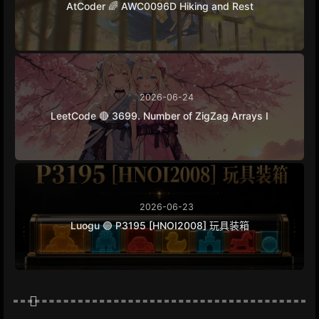
AtCoder 🌈 AWC0096D Hiking and Rest
2026-06-24
LeetCode 🔴 3699. Number of ZigZag Arrays I
2026-06-23
Luogu 🟣 P3195 [HNOI2008] 玩具装箱