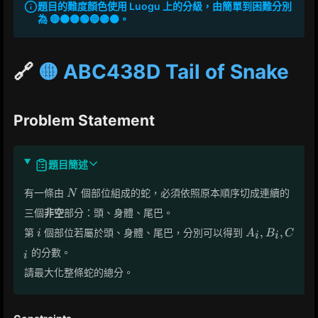
題目的難度顏色使用 Luogu 上的分級，由簡單到困難分別
為 🔴🟠🟡🟢🔵🟣⚫。
🔗
🟡 ABC438D Tail of Snake
Problem Statement
題目簡述
N
有一條由
個部位組成的蛇，必須依照原本順序切成連續的
N
三個
非空
部分：頭、身體、尾巴。
i
A_i,
,
,
第
個部位若屬於頭、身體、尾巴，分別可以得到
i
A
B
C
i
i
B_i,
的分數。
i
C_i
請最大化整條蛇的總分。