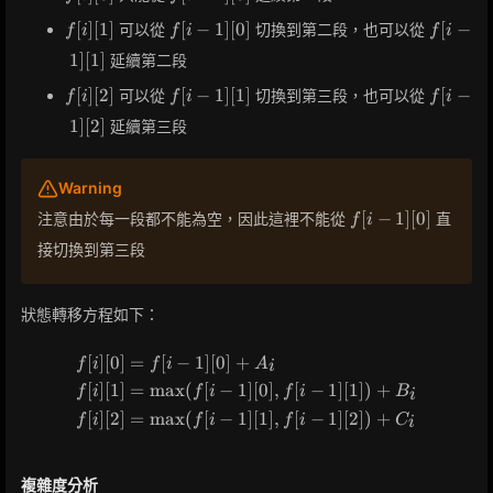
[0]
1]
f[i]
f[i-
f[i-
[
]
[
1
]
[
−
1
]
[
0
]
[
−
可以從
切換到第二段，也可以從
f
i
f
i
f
i
[0]
[1]
1]
1]
1
]
[
1
]
延續第二段
[0]
[1]
f[i]
f[i-
f[i-
[
]
[
2
]
[
−
1
]
[
1
]
[
−
可以從
切換到第三段，也可以從
f
i
f
i
f
i
[2]
1]
1]
1
]
[
2
]
延續第三段
[1]
[2]
Warning
f[i-
[
−
1
]
[
0
]
注意由於每一段都不能為空，因此這裡不能從
直
f
i
1]
接切換到第三段
[0]
狀態轉移方程如下：
[
]
[
0
]
=
[
−
1
]
[
0
]
+
\begin{aligned} f[i][0] &= f[i-1
f
i
f
i
A
i
[
]
[
1
]
=
max
(
[
−
1
]
[
0
]
,
[
−
1
]
[
1
]
)
+
f
i
f
i
f
i
B
i
[
]
[
2
]
=
max
(
[
−
1
]
[
1
]
,
[
−
1
]
[
2
]
)
+
f
i
f
i
f
i
C
i
複雜度分析