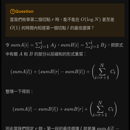
Question
r
O(\log
O(1)
(
lo
g
)
當我們枚舉第二個切點
時，能不能在
甚至是
r
O
N
N)
l
(
1
)
的時間內知道第一個切點
的最佳選擇？
O
l
i
i
sumA[i] =
sumB[i] =
[
]
=
[
]
=
令
∑
，
∑
，把原式
s
u
m
A
i
A
s
u
m
B
i
B
=
1
=
1
j
j
j
j
\sum_{j=1}^{i}
\sum_{j=1}^{i}
A
B
中有關
和
的部分以前綴和的形式重寫：
A
B
A_j
B_j
N
\left( sumA[l] \right) + \lef
(
)
∑
(
[
]
)
+
(
[
]
−
[
]
)
+
s
u
m
A
l
s
u
m
B
r
s
u
m
B
l
C
i
=
+
1
i
r
整理一下得到：
N
\left( sumA[l] - sumB[l] \ri
(
)
∑
(
[
]
−
[
]
)
+
[
]
+
s
u
m
A
l
s
u
m
B
l
s
u
m
B
r
C
i
=
+
1
i
r
r
l
sumA[l]
[
]
−
因此當我們固定
時，第一段的最佳選擇
就是讓
r
l
s
u
m
A
l